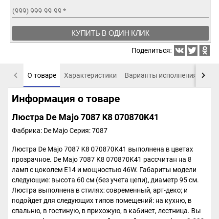
(999) 999-99-99
*
КУПИТЬ В ОДИН КЛИК
Поделиться:
О товаре
Характеристики
Варианты исполнения
Пох
Информация о товаре
Люстра De Majo 7087 K8 070870K41
Фабрика: De Majo
Серия: 7087
Люстра De Majo 7087 K8 070870K41 выполнена в цветах
прозрачное. De Majo 7087 K8 070870K41 рассчитан на 8
ламп с цоколем E14 и мощностью 46W. Габариты модели
следующие: высота 60 см (без учета цепи), диаметр 95 см.
Люстра выполнена в стилях: современный, арт-деко; и
подойдет для следующих типов помещений: на кухню, в
спальню, в гостиную, в прихожую, в кабинет, лестница. Вы