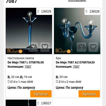
коллекцию
7087
136529
136528
Настольная лампа
Бра
De Majo 7087 L 070870L00
De Majo 7087 A2 070870A20
Коллекция:
7087
Коллекция:
7087
В:
32 см
Д:
16 см
В:
33 см
E14 x 1 max 46W
E14 x 2 max 46W
Цена: По запросу
Цена: По запросу
Купить
Купить
136527