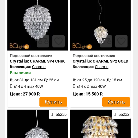
Подвесной светильник
Подвесной светильник
Crystal lux CHARME SP4 CHROME/TRANSPARENT
Crystal lux CHARME SP2 GOLD/TR
Коллекция:
Charme
Коллекция:
Charme
В наличии
В:
от 31 до 131 см
Д:
25 см
В:
от 25 до 120 см
Д:
15 см
E14 x 4 max 40W
E14 x 2 max 40W
Цена: 27 900 Р.
Цена: 15 500 Р.
Купить
Купить
55235
55232