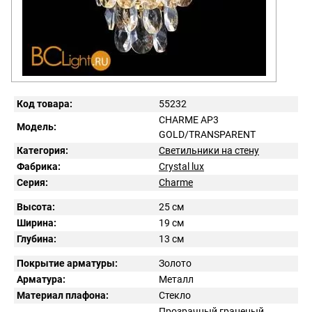
Код товара:
55232
CHARME AP3
Модель:
GOLD/TRANSPARENT
Категория:
Светильники на стену
Фабрика:
Crystal lux
Серия:
Charme
Высота:
25 см
Ширина:
19 см
Глубина:
13 см
Покрытие арматуры:
Золото
Арматура:
Металл
Материал плафона:
Стекло
Прозрачный граненый