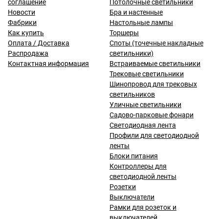
соглашение
Потолочные светильники
Новости
Бра и настенные
Фабрики
Настольные лампы
Как купить
Торшеры
Оплата / Доставка
Споты (точечные накладные
Распродажа
светильники)
Контактная информация
Встраиваемые светильники
Трековые светильники
Шинопровод для трековых
светильников
Уличные светильники
Садово-парковые фонари
Светодиодная лента
Профили для светодиодной
ленты
Блоки питания
Контроллеры для
светодиодной ленты
Розетки
Выключатели
Рамки для розеток и
выключателей