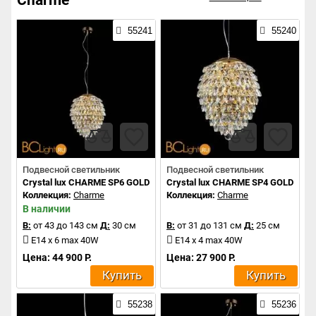
55241
55240
Подвесной светильник
Подвесной светильник
Crystal lux CHARME SP6 GOLD/TRANSPARENT
Crystal lux CHARME SP4 GOLD/TR
Коллекция:
Charme
Коллекция:
Charme
В наличии
В:
от 43 до 143 см
Д:
30 см
В:
от 31 до 131 см
Д:
25 см
E14 x 6 max 40W
E14 x 4 max 40W
Цена: 44 900 Р.
Цена: 27 900 Р.
Купить
Купить
55238
55236