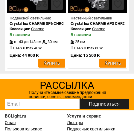
Подвесной светильник
Настенный светильник
Crystal lux CHARME SP6 CHROME/TRANSPARENT
Crystal lux CHARME AP3 CHROME
Коллекция:
Charme
Коллекция:
Charme
В наличии
В наличии
В:
от 43 до 143 см
Д:
30 см
В:
25 см
E14 x 6 max 40W
E14 x 3 max 60W
Цена: 44 900 Р.
Цена: 15 500 Р.
Купить
Купить
РАССЫЛКА
Получайте самые свежие предложения
новинки, советы, рекомендации
BCLight.ru
Услуги и сервис
О нас
Люстры
Пользовательское
Подвесные светильники