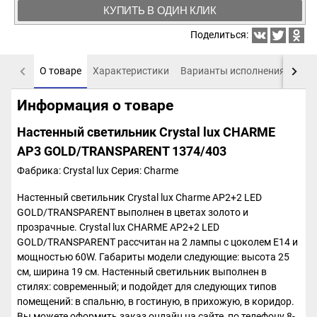
КУПИТЬ В ОДИН КЛИК
Поделиться:
О товаре
Характеристики
Варианты исполнения
Пох
Информация о товаре
Настенный светильник Crystal lux CHARME
AP3 GOLD/TRANSPARENT 1374/403
Фабрика: Crystal lux
Серия: Charme
Настенный светильник Crystal lux Charme AP2+2 LED
GOLD/TRANSPARENT выполнен в цветах золото и
прозрачные. Crystal lux CHARME AP2+2 LED
GOLD/TRANSPARENT рассчитан на 2 лампы с цоколем E14 и
мощностью 60W. Габариты модели следующие: высота 25
см, ширина 19 см. Настенный светильник выполнен в
стилях: современный; и подойдет для следующих типов
помещений: в спальню, в гостиную, в прихожую, в коридор.
Вы можете оформить заказ онлайн на сайте, по телефону 8-