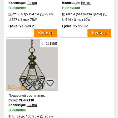
Коллекция:
Витра
Коллекция:
Витра
В наличии
В наличии
В:
от 50.5 до 124 см
Д:
22 см
В:
60 см (без учета цепи)
Д:
34 см
E27 x 1 max 75W
E14 x 3 max 60W
Цена: 21 690 Р.
Цена: 32 590 Р.
Купить
Купить
121250
Подвесной светильник
Citilux CL442110
Коллекция:
Витра
В наличии
В:
от 32 до 105.5 см
Д:
20 см