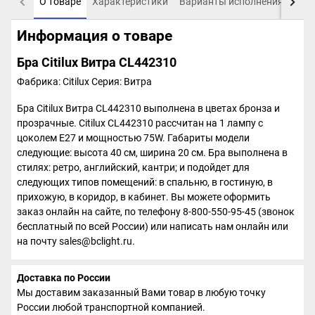
О товаре
Характеристики
Варианты исполнения
Пох
Информация о товаре
Бра Citilux Витра CL442310
Фабрика: Citilux
Серия: Витра
Бра Citilux Витра CL442310 выполнена в цветах бронза и
прозрачные. Citilux CL442310 рассчитан на 1 лампу с
цоколем E27 и мощностью 75W. Габариты модели
следующие: высота 40 см, ширина 20 см. Бра выполнена в
стилях: ретро, английский, кантри; и подойдет для
следующих типов помещений: в спальню, в гостиную, в
прихожую, в коридор, в кабинет. Вы можете оформить
заказ онлайн на сайте, по телефону 8-800-550-95-45 (звонок
бесплатный по всей России) или написать нам онлайн или
на почту sales@bclight.ru.
Доставка по России
Мы доставим заказанный Вами товар в любую точку
России любой транспортной компанией.