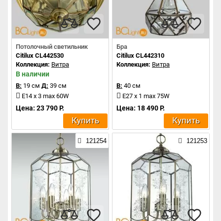
Потолочный светильник
Бра
Citilux CL442530
Citilux CL442310
Коллекция:
Витра
Коллекция:
Витра
В наличии
В:
19 см
Д:
39 см
В:
40 см
E14 x 3 max 60W
E27 x 1 max 75W
Цена: 23 790 Р.
Цена: 18 490 Р.
Купить
Купить
121254
121253