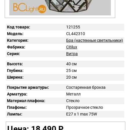
Код товара:
121255
Модель:
CL442310
Категория:
Бра (настенные светильники)
Фабрика:
Citilux
Серия:
Витра
Высота:
40 см
Глубина:
25 см
Ширина:
20 см
Покрытие арматуры:
Состаренная бронза
Арматура:
Металл
Материал плафона:
Стекло
Плафоны:
Прозрачное стекло
Лампы:
E27 x 1 max 75W
Цена: 18 490 Р.