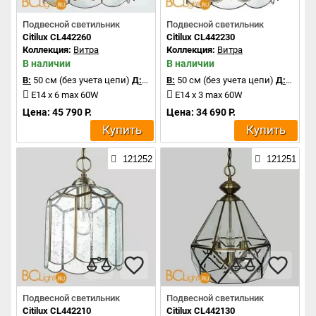
Подвесной светильник
Подвесной светильник
Citilux CL442260
Citilux CL442230
Коллекция:
Витра
Коллекция:
Витра
В наличии
В наличии
В:
50 см (без учета цепи)
Д:
35 см
В:
50 см (без учета цепи)
Д:
28 см
E14 x 6 max 60W
E14 x 3 max 60W
Цена: 45 790 Р.
Цена: 34 690 Р.
Купить
Купить
121252
121251
Подвесной светильник
Подвесной светильник
Citilux CL442210
Citilux CL442130