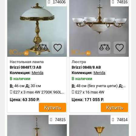
174606
74816
Настольная лампа
Люстра
Brizzi 0848T/3 AB
Brizzi 0848/8 AB
Коллекция:
Merida
Коллекция:
Merida
В наличии
В наличии
В:
46 см
Д:
30 см
В:
48 см (без учета цепи)
Д:
96 см
E27 x 3 max 4W 2700K 960Lm
E27 x 16 max 4W
Цена: 63 350 Р.
Цена: 171 055 Р.
Купить
Купить
74815
74814