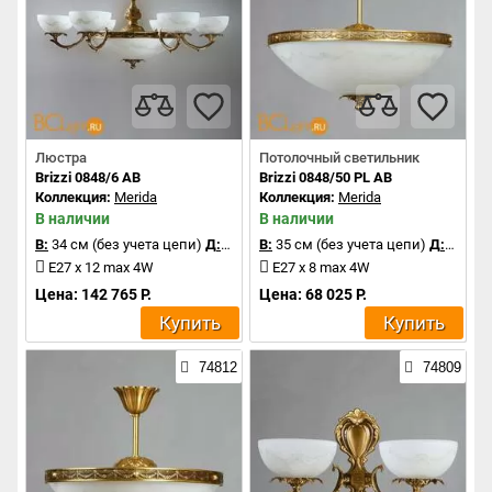
Люстра
Потолочный светильник
Brizzi 0848/6 AB
Brizzi 0848/50 PL AB
Коллекция:
Merida
Коллекция:
Merida
В наличии
В наличии
В:
34 см (без учета цепи)
Д:
86 см
В:
35 см (без учета цепи)
Д:
50 см
E27 x 12 max 4W
E27 x 8 max 4W
Цена: 142 765 Р.
Цена: 68 025 Р.
Купить
Купить
74812
74809