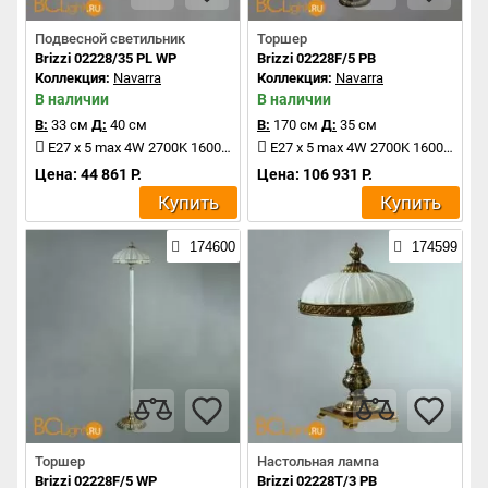
Подвесной светильник
Торшер
Brizzi 02228/35 PL WP
Brizzi 02228F/5 PB
Коллекция:
Navarra
Коллекция:
Navarra
В наличии
В наличии
В:
33 см
Д:
40 см
В:
170 см
Д:
35 см
E27 x 5 max 4W 2700K 1600Lm
E27 x 5 max 4W 2700K 1600Lm
Цена: 44 861 Р.
Цена: 106 931 Р.
Купить
Купить
174600
174599
Торшер
Настольная лампа
Brizzi 02228F/5 WP
Brizzi 02228T/3 PB