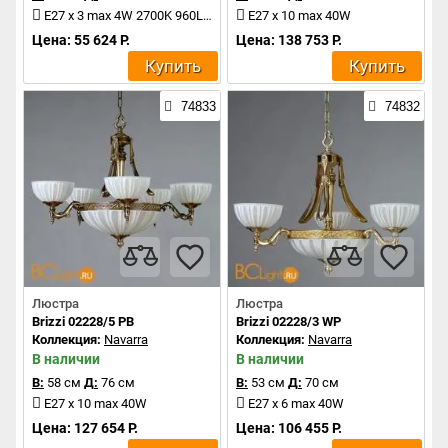
E27 x 3 max 4W 2700K 960Lm
E27 x 10 max 40W
Цена: 55 624 Р.
Цена: 138 753 Р.
Купить
Купить
74833
74832
Люстра
Люстра
Brizzi 02228/5 PB
Brizzi 02228/3 WP
Коллекция:
Navarra
Коллекция:
Navarra
В наличии
В наличии
В:
58 см
Д:
76 см
В:
53 см
Д:
70 см
E27 x 10 max 40W
E27 x 6 max 40W
Цена: 127 654 Р.
Цена: 106 455 Р.