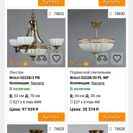
Купить
Купить
74831
74830
Люстра
Подвесной светильник
Brizzi 02228/3 PB
Brizzi 02228/30 PL WP
Коллекция:
Navarra
Коллекция:
Navarra
В наличии
В наличии
В:
53 см
Д:
70 см
В:
34 см
Д:
30 см
E27 x 6 max 40W
E27 x 3 max 4W
Цена: 97 939 Р.
Цена: 35 374 Р.
Купить
Купить
74829
74828