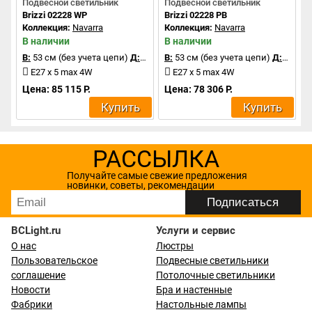
Подвесной светильник
Подвесной светильник
Brizzi 02228 WP
Brizzi 02228 PB
Коллекция:
Navarra
Коллекция:
Navarra
В наличии
В наличии
В:
53 см (без учета цепи)
Д:
35 см
В:
53 см (без учета цепи)
Д:
35 см
E27 x 5 max 4W
E27 x 5 max 4W
Цена: 85 115 Р.
Цена: 78 306 Р.
Купить
Купить
РАССЫЛКА
Получайте самые свежие предложения
новинки, советы, рекомендации
BCLight.ru
Услуги и сервис
О нас
Люстры
Пользовательское
Подвесные светильники
соглашение
Потолочные светильники
Новости
Бра и настенные
Фабрики
Настольные лампы