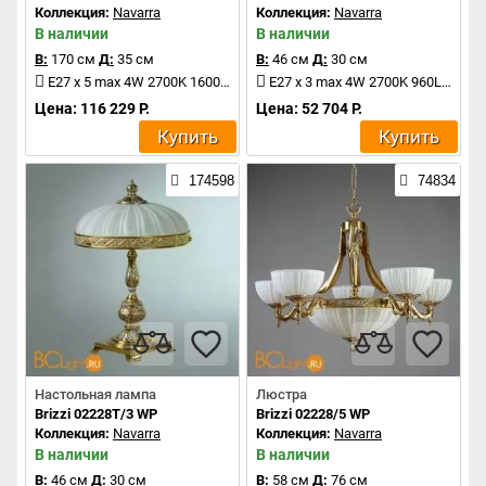
Коллекция:
Navarra
Коллекция:
Navarra
В наличии
В наличии
В:
170 см
Д:
35 см
В:
46 см
Д:
30 см
E27 x 5 max 4W 2700K 1600Lm
E27 x 3 max 4W 2700K 960Lm
Цена: 116 229 Р.
Цена: 52 704 Р.
Купить
Купить
174598
74834
Настольная лампа
Люстра
Brizzi 02228T/3 WP
Brizzi 02228/5 WP
Коллекция:
Navarra
Коллекция:
Navarra
В наличии
В наличии
В:
46 см
Д:
30 см
В:
58 см
Д:
76 см