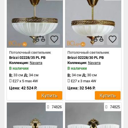
Потолочный светильник
Потолочный светильник
Brizzi 02228/35 PL PB
Brizzi 02228/30 PL PB
Коллекция:
Navarra
Коллекция:
Navarra
В наличии
В наличии
В:
33 см
Д:
34 см
В:
34 см
Д:
30 см
E27 x 5 max 4W
E27 x 3 max 4W
Цена: 42 524 Р.
Цена: 32 546 Р.
Купить
Купить
74826
74825