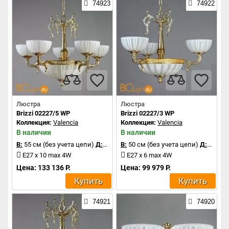
74923
74922
Люстра
Люстра
Brizzi 02227/5 WP
Brizzi 02227/3 WP
Коллекция:
Valencia
Коллекция:
Valencia
В наличии
В наличии
В:
55 см (без учета цепи)
Д:
74 см
В:
50 см (без учета цепи)
Д:
60 см
E27 x 10 max 4W
E27 x 6 max 4W
Цена: 133 136 Р.
Цена: 99 979 Р.
Купить
Купить
74921
74920