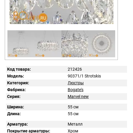
Код товара:
212426
Модель:
90371/1 Strotskis
Категория:
Люстры
Фабрика:
Bogate's
Серия:
Marvel new
Ширина:
55 см
Длина:
55 см
Арматура:
Металл
Покрытие арматуры:
Хром