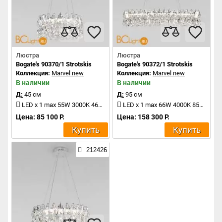
Люстра
Люстра
Bogate's 90370/1 Strotskis
Bogate's 90372/1 Strotskis
Коллекция:
Marvel new
Коллекция:
Marvel new
В наличии
В наличии
Д:
45 см
Д:
95 см
LED x 1 max 55W 3000K 4686Lm
LED x 1 max 66W 4000K 8533Lm
Цена: 85 100 Р.
Цена: 158 300 Р.
Купить
Купить
212426