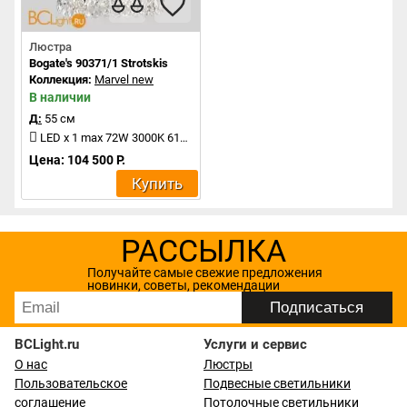
Люстра
Bogate's 90371/1 Strotskis
Коллекция:
Marvel new
В наличии
Д:
55 см
LED x 1 max 72W 3000K 6186Lm
Цена: 104 500 Р.
Купить
РАССЫЛКА
Получайте самые свежие предложения
новинки, советы, рекомендации
BCLight.ru
Услуги и сервис
О нас
Люстры
Пользовательское
Подвесные светильники
соглашение
Потолочные светильники