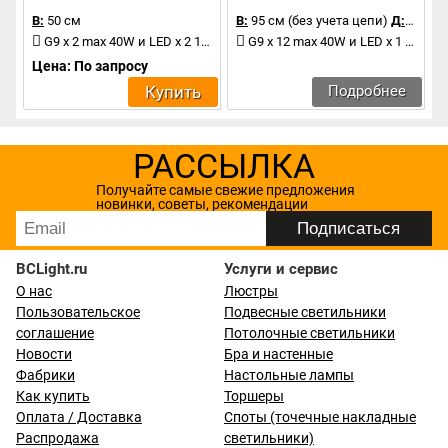
В:
50 см
В:
95 см (без учета цепи)
Д:
110 с
G9 x 2 max 40W и LED x 2 1.W
G9 x 12 max 40W и LED x 1 1.2W
Цена: По запросу
Купить
Подробнее
РАССЫЛКА
Получайте самые свежие предложения
новинки, советы, рекомендации
BCLight.ru
Услуги и сервис
О нас
Люстры
Пользовательское
Подвесные светильники
соглашение
Потолочные светильники
Новости
Бра и настенные
Фабрики
Настольные лампы
Как купить
Торшеры
Оплата / Доставка
Споты (точечные накладные
Распродажа
светильники)