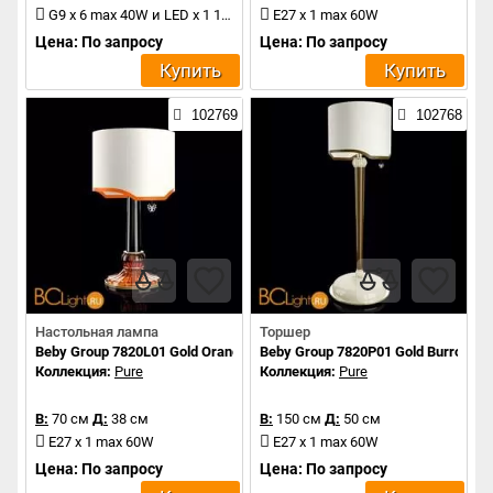
G9 x 6 max 40W и LED x 1 1.2W
E27 x 1 max 60W
Цена: По запросу
Цена: По запросу
Купить
Купить
102769
102768
Настольная лампа
Торшер
Beby Group 7820L01 Gold Orange Sicily 057 - vintage rose
Beby Group 7820P01 Gold Burro 146 
Коллекция:
Pure
Коллекция:
Pure
В:
70 см
Д:
38 см
В:
150 см
Д:
50 см
E27 x 1 max 60W
E27 x 1 max 60W
Цена: По запросу
Цена: По запросу