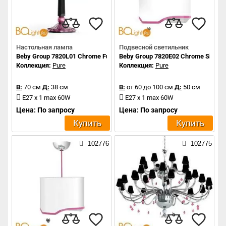
Настольная лампа
Подвесной светильник
Beby Group 7820L01 Chrome Fuchsia Venice 017 - rose
Beby Group 7820E02 Chrome Silver C
Коллекция:
Pure
Коллекция:
Pure
В:
70 см
Д:
38 см
В:
от 60 до 100 см
Д:
50 см
E27 x 1 max 60W
E27 x 1 max 60W
Цена: По запросу
Цена: По запросу
Купить
Купить
102776
102775