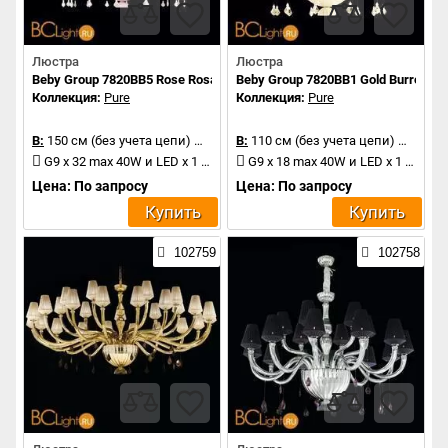
Люстра
Люстра
Beby Group 7820BB5 Rose Rosa Cipria Black White Rose
Beby Group 7820BB1 Gold Burro N11
Коллекция:
Pure
Коллекция:
Pure
В:
150 см (без учета цепи)
Д:
210 см
В:
110 см (без учета цепи)
Д:
140 
G9 x 32 max 40W и LED x 1 1.2W
G9 x 18 max 40W и LED x 1 1.2W
Цена: По запросу
Цена: По запросу
Купить
Купить
102759
102758