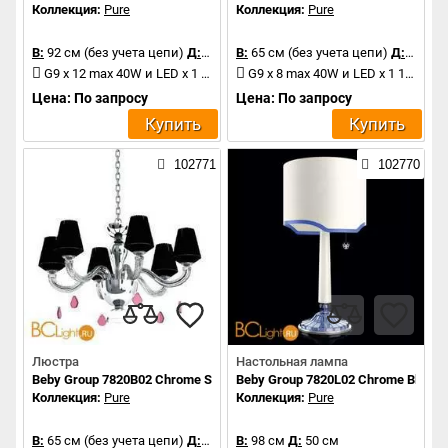
Коллекция:
Pure
Коллекция:
Pure
В:
92 см (без учета цепи)
Д:
140 см
В:
65 см (без учета цепи)
Д:
110 с
G9 x 12 max 40W и LED x 1 1.2W
G9 x 8 max 40W и LED x 1 1.2W
Цена: По запросу
Цена: По запросу
Купить
Купить
102771
102770
Люстра
Настольная лампа
Beby Group 7820B02 Chrome Silver Cortina Black Lilac
Beby Group 7820L02 Chrome Blue Gr
Коллекция:
Pure
Коллекция:
Pure
В:
65 см (без учета цепи)
Д:
85 см
В:
98 см
Д:
50 см