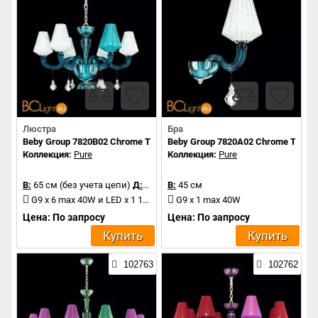
Люстра
Бра
Beby Group 7820B02 Chrome Turquoise Capri White White Silver Leaf
Beby Group 7820A02 Chrome Turquois
Коллекция:
Pure
Коллекция:
Pure
В:
65 см (без учета цепи)
Д:
85 см
В:
45 см
G9 x 6 max 40W и LED x 1 1.2W
G9 x 1 max 40W
Цена: По запросу
Цена: По запросу
Купить
Купить
102763
102762