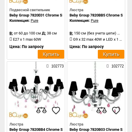
Подвесной светильник
Люстра
Beby Group 7820E01 Chrome Silver Cortina 017 - rose
Beby Group 7820BB5 Chrome Silver C
Коллекция:
Pure
Коллекция:
Pure
В:
от 60 до 100 см
Д:
38 см
В:
150 см (без учета цепи)
Д:
210 
E27 x 1 max 60W
G9 x 32 max 40W и LED x 1 1.2W
Цена: По запросу
Цена: По запросу
Купить
Купить
102773
102772
Люстра
Люстра
Beby Group 7820BB4 Chrome Silver Cortina Black Lilac
Beby Group 7820B03 Chrome Silver C