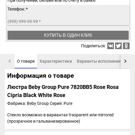
При получении, онлайн или по счету в банке.
Телефон: *
(999) 999-99-99
*
КУПИТЬ В ОДИН КЛИК
Поделиться:
О товаре
Характеристики
Варианты исполнения
Пох
Информация о товаре
Люстра Beby Group Pure 7820BB5 Rose Rosa
Cipria Black White Rose
Фабрика: Beby Group
Серия: Pure
Стекло возможно в вариантах trasparent или mirrored
(прозрачное и гальванизированное)