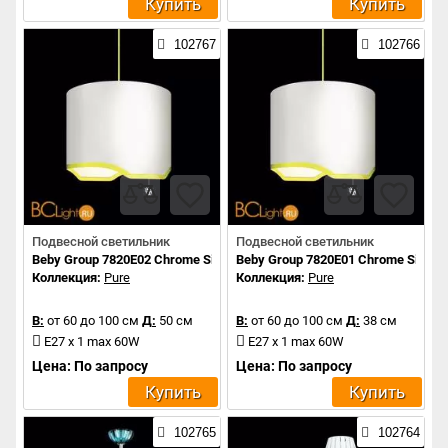
Купить
Купить
102767
102766
Подвесной светильник
Подвесной светильник
Beby Group 7820E02 Chrome Silver Grey 041 - champagne
Beby Group 7820E01 Chrome Silver 
Коллекция:
Pure
Коллекция:
Pure
В:
от 60 до 100 см
Д:
50 см
В:
от 60 до 100 см
Д:
38 см
E27 x 1 max 60W
E27 x 1 max 60W
Цена: По запросу
Цена: По запросу
Купить
Купить
102765
102764