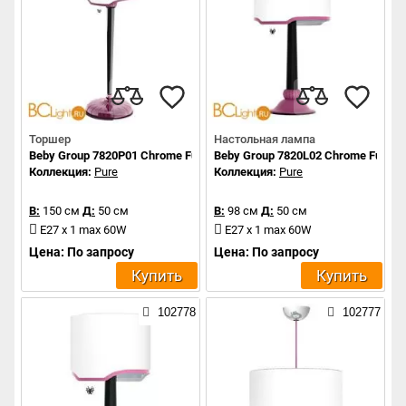
Торшер
Настольная лампа
Beby Group 7820P01 Chrome Fuchsia Venice 017 - rose
Beby Group 7820L02 Chrome Fuchsia
Коллекция:
Pure
Коллекция:
Pure
В:
150 см
Д:
50 см
В:
98 см
Д:
50 см
E27 x 1 max 60W
E27 x 1 max 60W
Цена: По запросу
Цена: По запросу
Купить
Купить
102778
102777