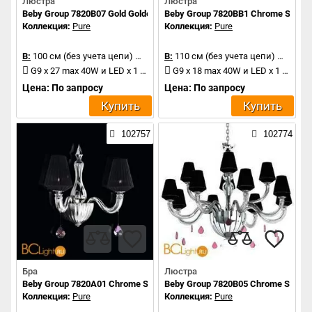
Люстра
Люстра
Beby Group 7820B07 Gold Golden Portofino N1305 Golden teak
Beby Group 7820BB1 Chrome Silver C
Коллекция:
Pure
Коллекция:
Pure
В:
100 см (без учета цепи)
Д:
210 см
В:
110 см (без учета цепи)
Д:
140 
G9 x 27 max 40W и LED x 1 1.2W
G9 x 18 max 40W и LED x 1 1.2W
Цена: По запросу
Цена: По запросу
Купить
Купить
102757
102774
Бра
Люстра
Beby Group 7820A01 Chrome Silver Cortina Black Lilac
Beby Group 7820B05 Chrome Silver C
Коллекция:
Pure
Коллекция:
Pure