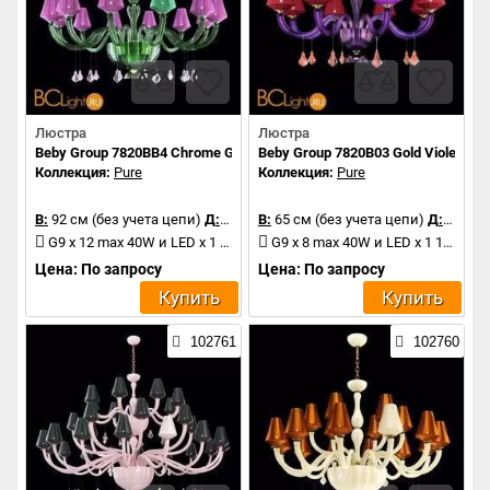
Люстра
Люстра
Beby Group 7820BB4 Chrome Green Tuscany N316 Fuxia
Beby Group 7820B03 Gold Violet N31
Коллекция:
Pure
Коллекция:
Pure
В:
92 см (без учета цепи)
Д:
140 см
В:
65 см (без учета цепи)
Д:
110 с
G9 x 12 max 40W и LED x 1 1.2W
G9 x 8 max 40W и LED x 1 1.2W
Цена: По запросу
Цена: По запросу
Купить
Купить
102761
102760