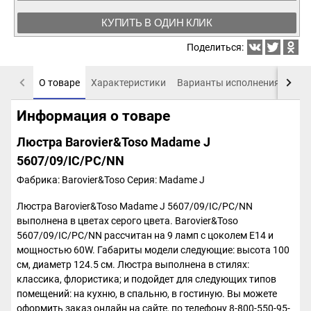
КУПИТЬ В ОДИН КЛИК
Поделиться:
О товаре
Характеристики
Варианты исполнения
Пох
Информация о товаре
Люстра Barovier&Toso Madame J
5607/09/IC/PC/NN
Фабрика: Barovier&Toso
Серия: Madame J
Люстра Barovier&Toso Madame J 5607/09/IC/PC/NN
выполнена в цветах серого цвета. Barovier&Toso
5607/09/IC/PC/NN рассчитан на 9 ламп с цоколем E14 и
мощностью 60W. Габариты модели следующие: высота 100
см, диаметр 124.5 см. Люстра выполнена в стилях:
классика, флористика; и подойдет для следующих типов
помещений: на кухню, в спальню, в гостиную. Вы можете
оформить заказ онлайн на сайте, по телефону 8-800-550-95-