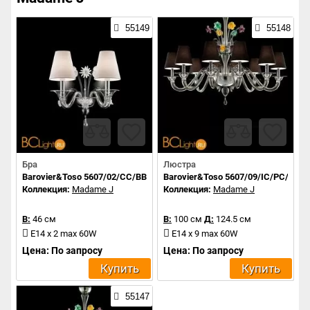
55149
55148
Бра
Люстра
Barovier&Toso 5607/02/CC/BB/BB
Barovier&Toso 5607/09/IC/PC/NN
Коллекция:
Madame J
Коллекция:
Madame J
В:
46 см
В:
100 см
Д:
124.5 см
E14 x 2 max 60W
E14 x 9 max 60W
Цена: По запросу
Цена: По запросу
Купить
Купить
55147