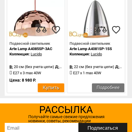
Подвесной светильник
Подвесной светильник
Arte Lamp A4085SP-3AC
Arte Lamp A4081SP-1SS
Коллекция:
Lucido
Коллекция:
Lucido
В:
20 см (без учета цепи)
Д:
40 см
В:
22 см (без учета цепи)
Д:
17 см
E27 x 3 max 40W
E27 x 1 max 40W
Цена: 8 980 Р.
Купить
Подробнее
РАССЫЛКА
Получайте самые свежие предложения
новинки, советы, рекомендации