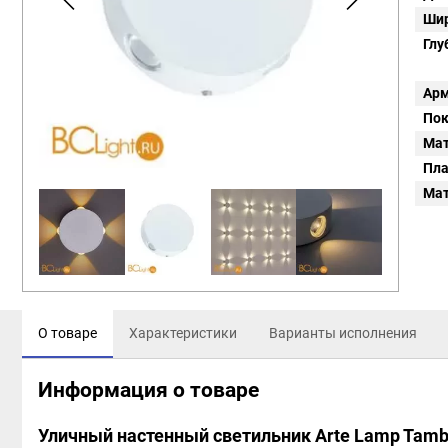
Шир
Глу
Арм
Пок
Мат
Пл
Мат
О товаре
Характеристики
Варианты исполнения
Информация о товаре
Уличный настенный светильник Arte Lamp Tam