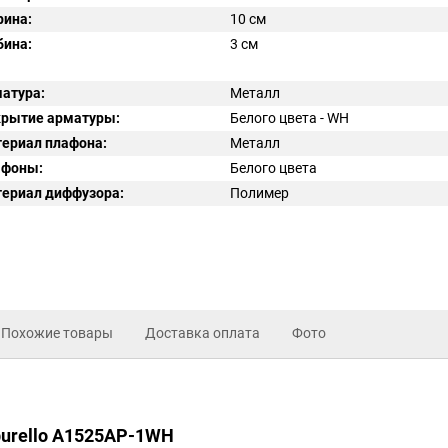
ина:
10 см
бина:
3 см
атура:
Металл
рытие арматуры:
Белого цвета - WH
ериал плафона:
Металл
афоны:
Белого цвета
ериал диффузора:
Полимер
Похожие товары
Доставка оплата
Фото
burello A1525AP-1WH