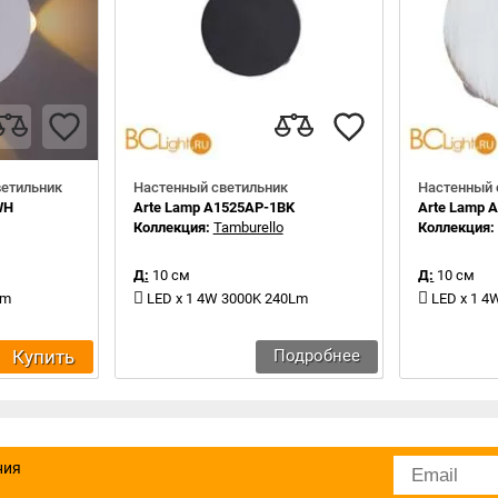
ветильник
Настенный светильник
Настенный 
WH
Arte Lamp A1525AP-1BK
Arte Lamp 
Коллекция:
Tamburello
Коллекция
Д:
10 см
Д:
10 см
Lm
LED x 1 4W 3000K 240Lm
LED x 1 4
Купить
Подробнее
ния