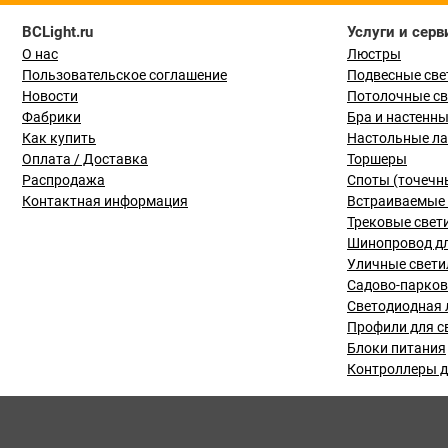
BCLight.ru
Услуги и серв
О нас
Люстры
Пользовательское соглашение
Подвесные све
Новости
Потолочные с
Фабрики
Бра и настенн
Как купить
Настольные л
Оплата / Доставка
Торшеры
Распродажа
Споты (точечн
Контактная информация
Встраиваемые 
Трековые свет
Шинопровод дл
Уличные свети
Садово-парко
Светодиодная 
Профили для с
Блоки питания
Контроллеры д