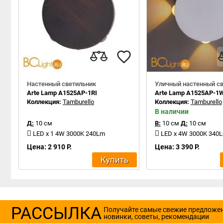
Настенный светильник
Уличный настенный с
Arte Lamp A1525AP-1RI
Arte Lamp A1525AP-1
Коллекция:
Tamburello
Коллекция:
Tamburello
В наличии
Д:
10 см
В:
10 см
Д:
10 см
LED x 1 4W 3000K 240Lm
LED x 4W 3000K 340
Цена: 2 910 Р.
Цена: 3 390 Р.
Купить
РАССЫЛКА
Получайте самые свежие предложе
новинки, советы, рекомендации