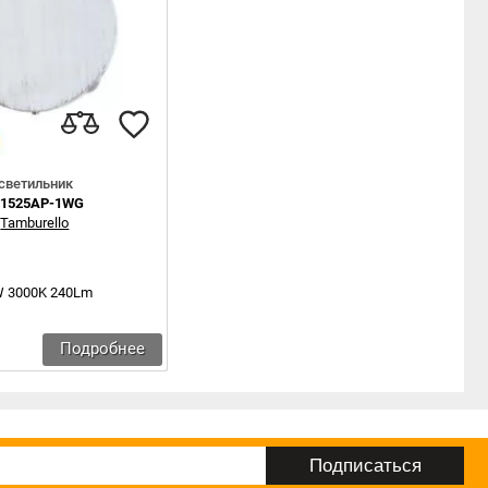
светильник
A1525AP-1WG
:
Tamburello
W 3000K 240Lm
Подробнее