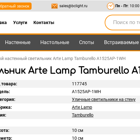
братный звонок
sales@bclight.ru
Пн - Пт
: 10:00
вка
Услуги
Контакты
Настенные
Настольные
Споты
Встраиваемые
-95
,
8-800-550-95-45
sales@bclight.ru
й настенный светильник Arte Lamp Tamburello A1525AP-1WH
ник Arte Lamp Tamburello A
 товара:
117745
ель:
A1525AP-1WH
егория:
Уличные светильники на стену
рика:
Arte Lamp
ия:
Tamburello
ота:
10 см
метр:
10 см