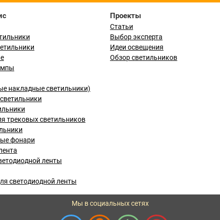
ис
Проекты
Статьи
тильники
Выбор эксперта
ветильники
Идеи освещения
ые
Обзор светильников
ампы
ые накладные светильники)
светильники
ильники
я трековых светильников
льники
вые фонари
лента
ветодиодной ленты
ля светодиодной ленты
Мы в социальных сетях