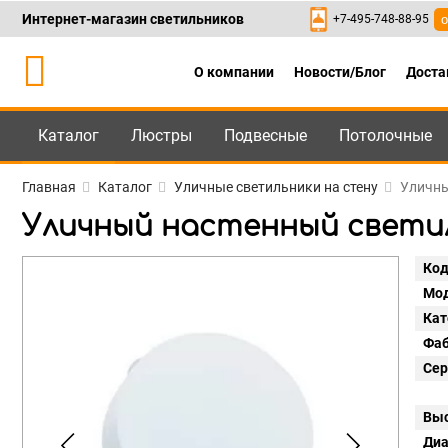
Интернет-магазин светильников
+7-495-748-88-95
о
О компании
Новости/Блог
Доста
Каталог
Люстры
Подвесные
Потолочные
Каталог
+7-495-748-88
Главная
Каталог
Уличные светильники на стену
Уличны
Уличный настенный светиль
Код
Мод
Кат
Фаб
Сер
Выс
Диа