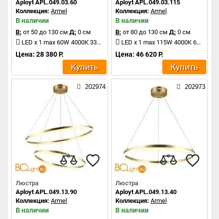
Aployt APL.049.03.60
Aployt APL.049.03.115
Коллекция:
Armel
Коллекция:
Armel
В наличии
В наличии
В:
от 50 до 130 см
Д:
0 см
В:
от 80 до 130 см
Д:
0 см
LED x 1 max 60W 4000K 3300Lm
LED x 1 max 115W 4000K 6325Lm
Цена: 28 380 Р.
Цена: 46 620 Р.
Купить
Купить
202974
202973
Люстра
Люстра
Aployt APL.049.13.90
Aployt APL.049.13.40
Коллекция:
Armel
Коллекция:
Armel
В наличии
В наличии