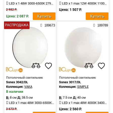
LED x 1 48W 3000-6500K 2790Lm
LED x 1 max 12W 4000K 1100Lm
Цена: 1 507 Р.
2 982 Р.
Купить
Купить
Цена: 2 087 Р.
РАСПРОДАЖА
189673
189789
Потолочный светильник
Потолочный светильник
Sonex 3042/DL
Sonex 3017/DL
Коллекция:
VAKA
Коллекция:
SIMPLE
В наличии
В:
8 см
Д:
38.5 см
В:
7.5 см
Д:
40 см
LED x 1 max 48W 3000-6500K 3400-3800Lm
LED x 1 max 48W 4000K 3400Lm
Цена: 2 560 Р.
3 673 Р.