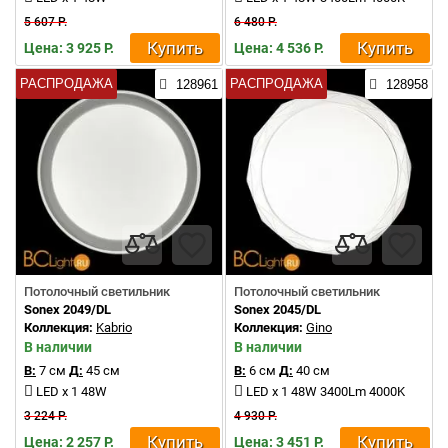
5 607 Р.
6 480 Р.
Купить
Купить
Цена: 3 925 Р.
Цена: 4 536 Р.
РАСПРОДАЖА
РАСПРОДАЖА
128961
128958
Потолочный светильник
Потолочный светильник
Sonex 2049/DL
Sonex 2045/DL
Коллекция:
Kabrio
Коллекция:
Gino
В наличии
В наличии
В:
7 см
Д:
45 см
В:
6 см
Д:
40 см
LED x 1 48W
LED x 1 48W 3400Lm 4000K
3 224 Р.
4 930 Р.
Купить
Купить
Цена: 2 257 Р.
Цена: 3 451 Р.