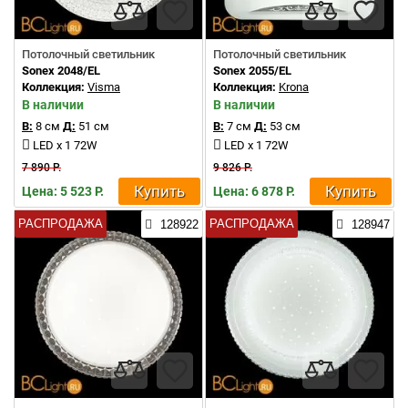
Потолочный светильник
Потолочный светильник
Sonex 2048/EL
Sonex 2055/EL
Коллекция:
Visma
Коллекция:
Krona
В наличии
В наличии
В:
8 см
Д:
51 см
В:
7 см
Д:
53 см
LED x 1 72W
LED x 1 72W
7 890 Р.
9 826 Р.
Купить
Купить
Цена: 5 523 Р.
Цена: 6 878 Р.
РАСПРОДАЖА
РАСПРОДАЖА
128922
128947