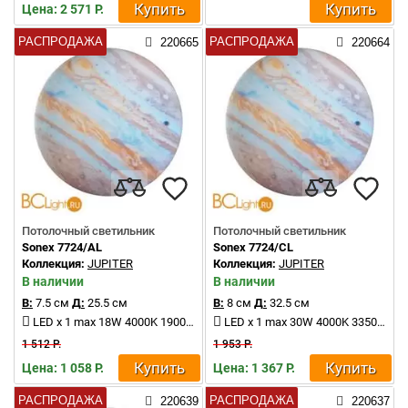
Купить
Купить
Цена: 2 571 Р.
РАСПРОДАЖА
РАСПРОДАЖА
220665
220664
Потолочный светильник
Потолочный светильник
Sonex 7724/AL
Sonex 7724/CL
Коллекция:
JUPITER
Коллекция:
JUPITER
В наличии
В наличии
В:
7.5 см
Д:
25.5 см
В:
8 см
Д:
32.5 см
LED x 1 max 18W 4000K 1900Lm
LED x 1 max 30W 4000K 3350Lm
1 512 Р.
1 953 Р.
Купить
Купить
Цена: 1 058 Р.
Цена: 1 367 Р.
РАСПРОДАЖА
РАСПРОДАЖА
220639
220637