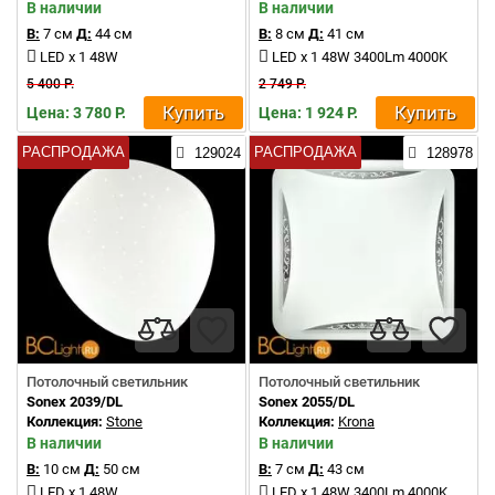
В наличии
В наличии
В:
7 см
Д:
44 см
В:
8 см
Д:
41 см
LED x 1 48W
LED x 1 48W 3400Lm 4000K
5 400 Р.
2 749 Р.
Купить
Купить
Цена: 3 780 Р.
Цена: 1 924 Р.
РАСПРОДАЖА
РАСПРОДАЖА
129024
128978
Потолочный светильник
Потолочный светильник
Sonex 2039/DL
Sonex 2055/DL
Коллекция:
Stone
Коллекция:
Krona
В наличии
В наличии
В:
10 см
Д:
50 см
В:
7 см
Д:
43 см
LED x 1 48W
LED x 1 48W 3400Lm 4000K