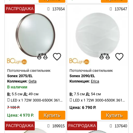
РАСПРОДАЖА
137654
137647
Потолочный светильник
Потолочный светильник
Sonex 2075/EL
Sonex 2090/EL
Коллекция:
Geta
Коллекция:
Erica
В наличии
В:
5.5 см
Д:
49 см
В:
7.5 см
Д:
54 см
LED x 1 72W 3000-6500K 3612Lm
LED x 1 72W 3000-6500K 3612Lm
Цена: 6 790 Р.
7 100 Р.
Купить
Купить
Цена: 4 970 Р.
РАСПРОДАЖА
РАСПРОДАЖА
189915
137640