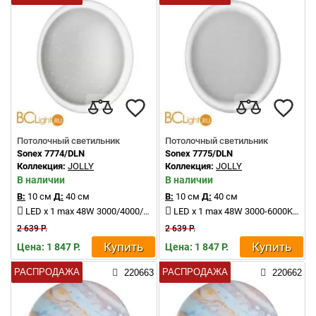
Потолочный светильник
Потолочный светильник
Sonex 7774/DLN
Sonex 7775/DLN
Коллекция:
JOLLY
Коллекция:
JOLLY
В наличии
В наличии
В:
10 см
Д:
40 см
В:
10 см
Д:
40 см
LED x 1 max 48W 3000/4000/6000K 5047Lm
LED x 1 max 48W 3000-6000K 5047Lm
2 639 Р.
2 639 Р.
Купить
Купить
Цена: 1 847 Р.
Цена: 1 847 Р.
РАСПРОДАЖА
РАСПРОДАЖА
220663
220662