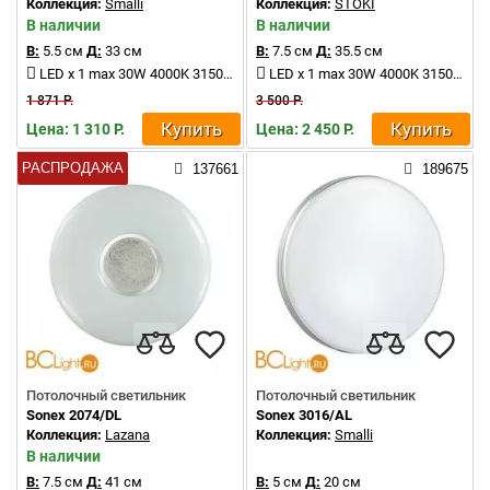
Коллекция:
Smalli
Коллекция:
STOKI
В наличии
В наличии
В:
5.5 см
Д:
33 см
В:
7.5 см
Д:
35.5 см
LED x 1 max 30W 4000K 3150Lm
LED x 1 max 30W 4000K 3150Lm
1 871 Р.
3 500 Р.
Купить
Купить
Цена: 1 310 Р.
Цена: 2 450 Р.
РАСПРОДАЖА
137661
189675
Потолочный светильник
Потолочный светильник
Sonex 2074/DL
Sonex 3016/AL
Коллекция:
Lazana
Коллекция:
Smalli
В наличии
В:
7.5 см
Д:
41 см
В:
5 см
Д:
20 см