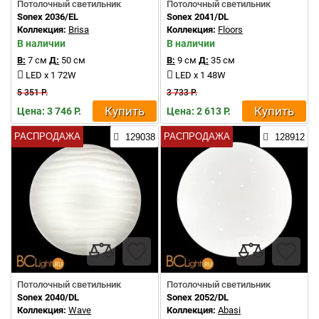
Потолочный светильник
Потолочный светильник
Sonex 2036/EL
Sonex 2041/DL
Коллекция:
Brisa
Коллекция:
Floors
В наличии
В наличии
В:
7 см
Д:
50 см
В:
9 см
Д:
35 см
LED x 1 72W
LED x 1 48W
5 351 Р.
3 733 Р.
Купить
Купить
Цена: 3 746 Р.
Цена: 2 613 Р.
РАСПРОДАЖА
РАСПРОДАЖА
129038
128912
Потолочный светильник
Потолочный светильник
Sonex 2040/DL
Sonex 2052/DL
Коллекция:
Wave
Коллекция:
Abasi