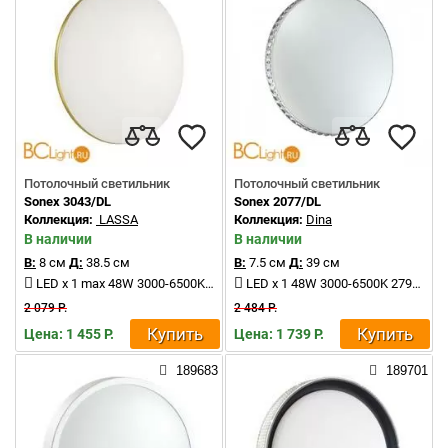
Потолочный светильник
Потолочный светильник
Sonex 3043/DL
Sonex 2077/DL
Коллекция:
LASSA
Коллекция:
Dina
В наличии
В наличии
В:
8 см
Д:
38.5 см
В:
7.5 см
Д:
39 см
LED x 1 max 48W 3000-6500K 3400-3800Lm
LED x 1 48W 3000-6500K 2790Lm
2 079 Р.
2 484 Р.
Купить
Купить
Цена: 1 455 Р.
Цена: 1 739 Р.
189683
189701