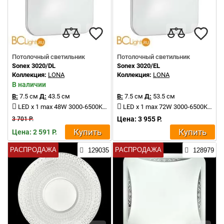
Потолочный светильник
Потолочный светильник
Sonex 3020/DL
Sonex 3020/EL
Коллекция:
LONA
Коллекция:
LONA
В наличии
В:
7.5 см
Д:
43.5 см
В:
7.5 см
Д:
53.5 см
LED x 1 max 48W 3000-6500K 3400-3800Lm
LED x 1 max 72W 3000-6500K 5200-5800Lm
Цена: 3 955 Р.
3 701 Р.
Купить
Купить
Цена: 2 591 Р.
РАСПРОДАЖА
РАСПРОДАЖА
129035
128979