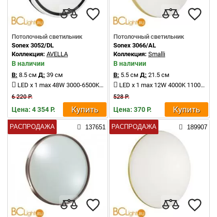
Потолочный светильник
Потолочный светильник
Sonex 3052/DL
Sonex 3066/AL
Коллекция:
AVELLA
Коллекция:
Smalli
В наличии
В наличии
В:
8.5 см
Д:
39 см
В:
5.5 см
Д:
21.5 см
LED x 1 max 48W 3000-6500K 3400-3800Lm
LED x 1 max 12W 4000K 1100Lm
6 220 Р.
528 Р.
Купить
Купить
Цена: 4 354 Р.
Цена: 370 Р.
РАСПРОДАЖА
РАСПРОДАЖА
137651
189907