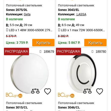
Потолочный светильник
Потолочный светильник
Sonex 2075/DL
Sonex 3043/EL
Коллекция:
Geta
Коллекция:
LASSA
В наличии
В наличии
В:
5.5 см
Д:
39 см
В:
8.5 см
Д:
49 см
LED x 1 48W 3000-6500K 2790Lm
LED x 1 max 72W 3000-6500K 5200-5800Lm
5 370 Р.
8 382 Р.
Купить
Купить
Цена: 3 759 Р.
Цена: 5 867 Р.
РАСПРОДАЖА
РАСПРОДАЖА
189679
189780
Потолочный светильник
Потолочный светильник
Sonex 3015/CL
Sonex 3046/CL