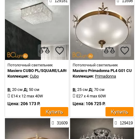
129181
11698
Потолочный светильник
Потолочный светильник
Masiero CUBO PL/SQUARE/LARGE 20 G04 TR CUT CRYSTAL
Masiero Primadonna PL4 G01 CUT 
Коллекция:
Cubo
Коллекция:
Primadonna
В:
20 см
Д:
50 см
В:
25 см
Д:
70 см
E14 x 12 max 40W
E27 x 4 max 60W
Цена: 206 173 Р.
Цена: 106 725 Р.
Купить
Купить
31609
129419