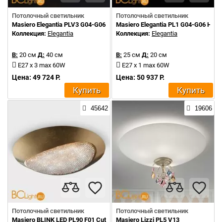
Потолочный светильник
Потолочный светильник
Masiero Elegantia PLV3 G04-G06
Masiero Elegantia PL1 G04-G06 Half 
Коллекция:
Elegantia
Коллекция:
Elegantia
В:
20 см
Д:
40 см
В:
25 см
Д:
20 см
E27 x 3 max 60W
E27 x 1 max 60W
Цена: 49 724 Р.
Цена: 50 937 Р.
Купить
Купить
45642
19606
Потолочный светильник
Потолочный светильник
Masiero BLINK LED PL90 F01 Cut crystal
Masiero Lizzi PL5 V13