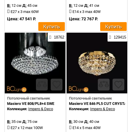
В:
12 см
Д:
45 см
В:
12 см
Д:
41 см
E27 x 3 max 60W
E14 x 3 max 40W
Цена: 47 541 Р.
Цена: 72 767 Р.
Купить
Купить
18762
129415
Потолочный светильник
Потолочный светильник
Masiero VE 808/PL8+4 SWE
Masiero VE 846 PL5 CUT CRYSTAL
Коллекция:
Impero & Deco
Коллекция:
Impero & Deco
В:
35 см
Д:
75 см
В:
30 см
Д:
40 см
E27 x 12 max 100W
E14 x 5 max 40W