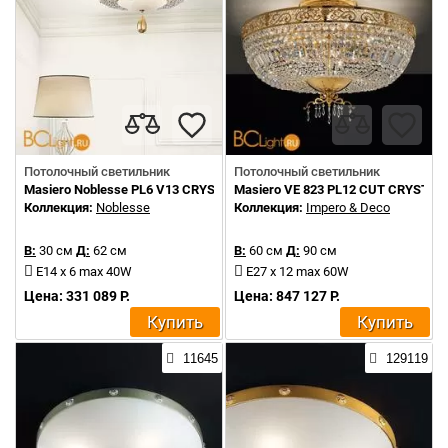
Потолочный светильник
Потолочный светильник
Masiero Noblesse PL6 V13 CRYSTALS FROM SWAROVSKI
Masiero VE 823 PL12 CUT CRYSTAL
Коллекция:
Noblesse
Коллекция:
Impero & Deco
В:
30 см
Д:
62 см
В:
60 см
Д:
90 см
E14 x 6 max 40W
E27 x 12 max 60W
Цена: 331 089 Р.
Цена: 847 127 Р.
Купить
Купить
11645
129119