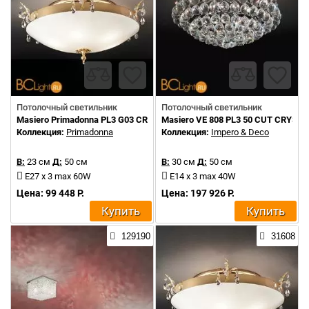
Потолочный светильник
Потолочный светильник
Masiero Primadonna PL3 G03 CRYSTALS FROM SWAROVSKI
Masiero VE 808 PL3 50 CUT CRYSTA
Коллекция:
Primadonna
Коллекция:
Impero & Deco
В:
23 см
Д:
50 см
В:
30 см
Д:
50 см
E27 x 3 max 60W
E14 x 3 max 40W
Цена: 99 448 Р.
Цена: 197 926 Р.
Купить
Купить
129190
31608