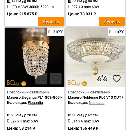
В:
14 см
Д:
60 см
В:
23 см
Д:
50 см
LED x 38W 3000K 5220Lm
E27 x 3 max 60W
Цена: 215 875 Р.
Цена: 78 831 Р.
Купить
Купить
31650
11656
Потолочный светильник
Потолочный светильник
Masiero Elegantia PL1 G03-G05 Half cut glass
Masiero Noblesse PL6 V13 CUT CR
Коллекция:
Elegantia
Коллекция:
Noblesse
В:
25 см
Д:
20 см
В:
30 см
Д:
62 см
E27 x 1 max 60W
E14 x 6 max 40W
Цена: 58 214 Р.
Цена: 156 449 Р.