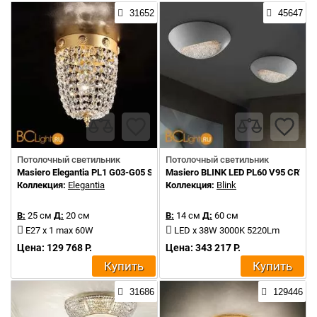
31652
45647
Потолочный светильник
Потолочный светильник
Masiero Elegantia PL1 G03-G05 Swarovski
Masiero BLINK LED PL60 V95 CRY
Коллекция:
Elegantia
Коллекция:
Blink
В:
25 см
Д:
20 см
В:
14 см
Д:
60 см
E27 x 1 max 60W
LED x 38W 3000K 5220Lm
Цена: 129 768 Р.
Цена: 343 217 Р.
Купить
Купить
31686
129446