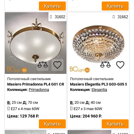
Купить
Купить
31602
31662
Потолочный светильник
Потолочный светильник
Masiero Primadonna PL4 G01 CRYSTALS FROM SWAROVSKI
Masiero Elegantia PL3 G03-G05 Swar
Коллекция:
Primadonna
Коллекция:
Elegantia
В:
25 см
Д:
70 см
В:
20 см
Д:
40 см
E27 x 4 max 60W
E27 x 3 max 60W
Цена: 129 768 Р.
Цена: 204 960 Р.
Купить
Купить