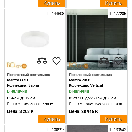
Купить
Купить
144608
177285
Потолочный светильник
Потолочный светильник
Mantra 6621
Mantra 7358
Коллекция:
Saona
Коллекция:
Vertical
В наличии
В наличии
В:
4 см
Д:
12 см
В:
от 230 до 260 см
Д:
8 см
LED x 1 8W 4000K 720Lm
LED x 1 max 36W 3000K 1800Lm
Цена: 3 203 Р.
Цена: 28 946 Р.
Купить
Купить
130997
130542