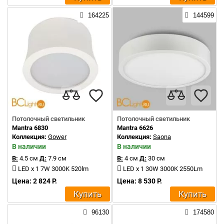
164225
144599
Потолочный светильник
Потолочный светильник
Mantra 6830
Mantra 6626
Коллекция:
Gower
Коллекция:
Saona
В наличии
В наличии
В:
4.5 см
Д:
7.9 см
В:
4 см
Д:
30 см
LED x 1 7W 3000K 520lm
LED x 1 30W 3000K 2550Lm
Цена: 2 824 Р.
Цена: 8 530 Р.
Купить
Купить
96130
174580