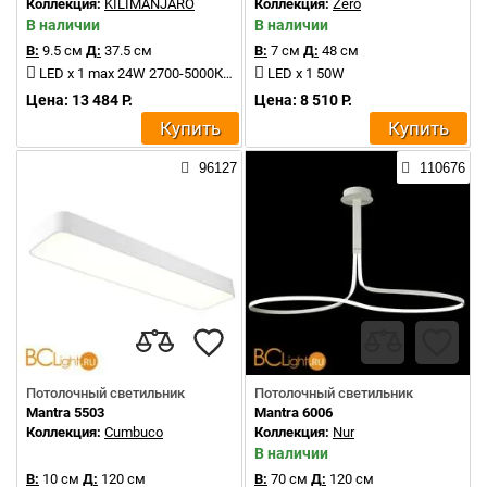
Коллекция:
KILIMANJARO
Коллекция:
Zero
В наличии
В наличии
В:
9.5 см
Д:
37.5 см
В:
7 см
Д:
48 см
LED x 1 max 24W 2700-5000КK 1700Lm
LED x 1 50W
Цена: 13 484 Р.
Цена: 8 510 Р.
Купить
Купить
96127
110676
Потолочный светильник
Потолочный светильник
Mantra 5503
Mantra 6006
Коллекция:
Cumbuco
Коллекция:
Nur
В наличии
В:
10 см
Д:
120 см
В:
70 см
Д:
120 см