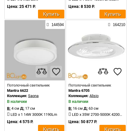
Цена: 25 471 Р.
Цена: 8 530 Р.
Купить
Купить
144594
164210
Потолочный светильник
Потолочный светильник
Mantra 6622
Mantra 6705
Коллекция:
Saona
Коллекция:
Alisio
В наличии
В наличии
В:
4 см
Д:
17 см
В:
16 см
Д:
63 см
LED x 1 14W 3000K 1190Lm
LED x 35W 2700-5000K 4200Lm
Цена: 4 575 Р.
Цена: 50 877 Р.
Купить
Купить