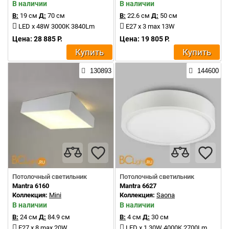
В наличии
В наличии
В:
19 см
Д:
70 см
В:
22.6 см
Д:
50 см
LED x 48W 3000K 3840Lm
E27 x 3 max 13W
Цена: 28 885 Р.
Цена: 19 805 Р.
Купить
Купить
130893
144600
Потолочный светильник
Потолочный светильник
Mantra 6160
Mantra 6627
Коллекция:
Mini
Коллекция:
Saona
В наличии
В наличии
В:
24 см
Д:
84.9 см
В:
4 см
Д:
30 см
E27 x 8 max 20W
LED x 1 30W 4000K 2700Lm