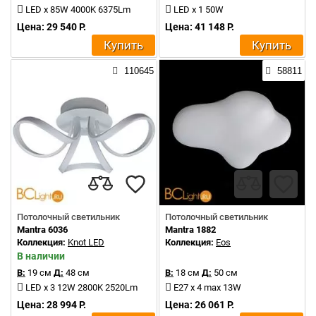
LED x 85W 4000K 6375Lm
LED x 1 50W
Цена: 29 540 Р.
Цена: 41 148 Р.
Купить
Купить
110645
58811
Потолочный светильник
Потолочный светильник
Mantra 6036
Mantra 1882
Коллекция:
Knot LED
Коллекция:
Eos
В наличии
В:
19 см
Д:
48 см
В:
18 см
Д:
50 см
LED x 3 12W 2800K 2520Lm
E27 x 4 max 13W
Цена: 28 994 Р.
Цена: 26 061 Р.