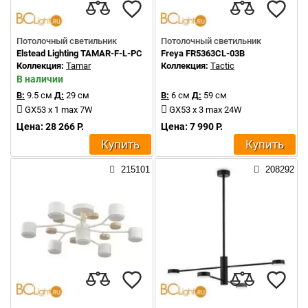
Потолочный светильник
Потолочный светильник
Elstead Lighting TAMAR-F-L-PC
Freya FR5363CL-03B
Коллекция:
Tamar
Коллекция:
Tactic
В наличии
В:
9.5 см
Д:
29 см
В:
6 см
Д:
59 см
GX53 x 1 max 7W
GX53 x 3 max 24W
Цена: 28 266 Р.
Цена: 7 990 Р.
Купить
Купить
215101
208292