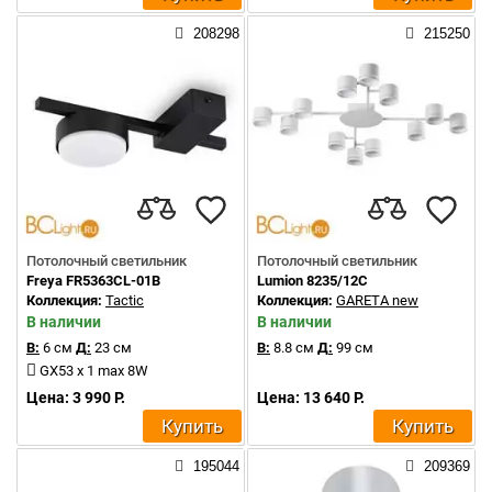
208298
215250
Потолочный светильник
Потолочный светильник
Freya FR5363CL-01B
Lumion 8235/12C
Коллекция:
Tactic
Коллекция:
GARETA new
В наличии
В наличии
В:
6 см
Д:
23 см
В:
8.8 см
Д:
99 см
GX53 x 1 max 8W
Цена: 3 990 Р.
Цена: 13 640 Р.
Купить
Купить
195044
209369