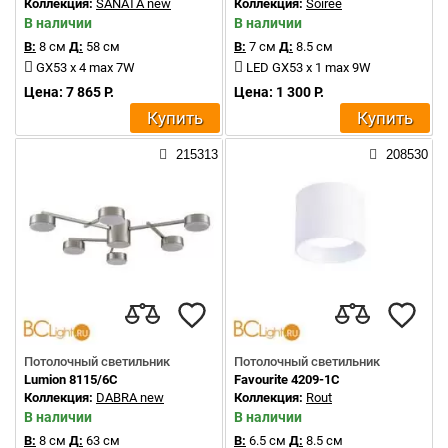
Коллекция:
SANATA new
Коллекция:
Soiree
В наличии
В наличии
В:
8 см
Д:
58 см
В:
7 см
Д:
8.5 см
GX53 x 4 max 7W
LED GX53 x 1 max 9W
Цена: 7 865 Р.
Цена: 1 300 Р.
Купить
Купить
215313
208530
Потолочный светильник
Потолочный светильник
Lumion 8115/6C
Favourite 4209-1C
Коллекция:
DABRA new
Коллекция:
Rout
В наличии
В наличии
В:
8 см
Д:
63 см
В:
6.5 см
Д:
8.5 см