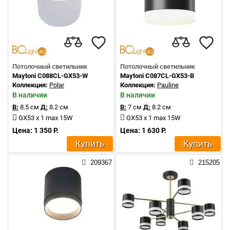
Потолочный светильник
Потолочный светильник
Maytoni C088CL-GX53-W
Maytoni C087CL-GX53-B
Коллекция:
Polar
Коллекция:
Pauline
В наличии
В наличии
В:
8.5 см
Д:
8.2 см
В:
7 см
Д:
8.2 см
GX53 x 1 max 15W
GX53 x 1 max 15W
Цена: 1 350 Р.
Цена: 1 630 Р.
Купить
Купить
209367
215205