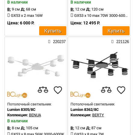
В наличии
В наличии
В:
9 см
Д:
68 см
В:
12 см
Д:
120 см
GX53 x 2 max 16W
GX53 x 10 max 70W 3000-6000K
Цена: 6 000 Р.
Цена: 12 495 Р.
Купить
Купить
220237
221126
Потолочный светильник
Потолочный светильник
Lumion 8305/8C
Lumion 8362/8C
Коллекция:
BENUA
Коллекция:
BERTY
В наличии
В:
8 см
Д:
105 см
В:
12 см
Д:
87 см
GX53 x 8 max 56W 3000-6000K
GX53 x 8 max 7W