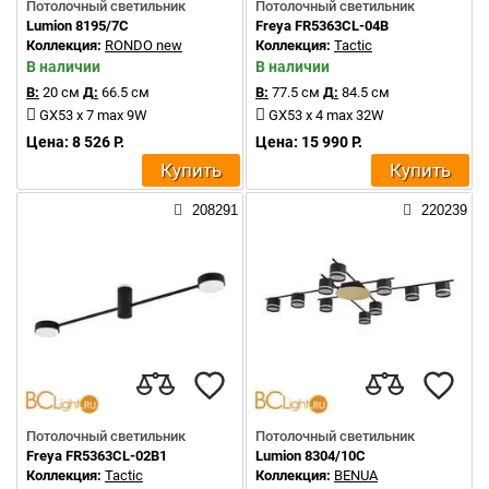
Потолочный светильник
Потолочный светильник
Lumion 8195/7C
Freya FR5363CL-04B
Коллекция:
RONDO new
Коллекция:
Tactic
В наличии
В наличии
В:
20 см
Д:
66.5 см
В:
77.5 см
Д:
84.5 см
GX53 x 7 max 9W
GX53 x 4 max 32W
Цена: 8 526 Р.
Цена: 15 990 Р.
Купить
Купить
208291
220239
Потолочный светильник
Потолочный светильник
Freya FR5363CL-02B1
Lumion 8304/10C
Коллекция:
Tactic
Коллекция:
BENUA