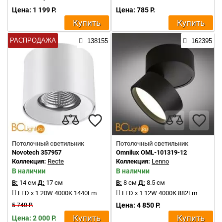
Цена: 1 199 Р.
Цена: 785 Р.
Купить
Купить
РАСПРОДАЖА
138155
162395
Потолочный светильник
Потолочный светильник
Novotech 357957
Omnilux OML-101319-12
Коллекция:
Recte
Коллекция:
Lenno
В наличии
В наличии
В:
14 см
Д:
17 см
В:
8 см
Д:
8.5 см
LED x 1 20W 4000K 1440Lm
LED x 1 12W 4000К 882Lm
Цена: 4 850 Р.
5 740 Р.
Купить
Купить
Цена: 2 000 Р.