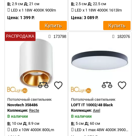
В:
2.9 см
Д:
21 см
В:
2.5 см
Д:
22.5 см
LED x 1 18W 4000K 900lm
LED x 1 18W 4000K 1613lm
Цена: 1 399 Р.
Цена: 3 089 Р.
Купить
Купить
РАСПРОДАЖА
173798
182076
Потолочный светильник
Потолочный светильник
Novotech 358486
LOFT IT 10002/48 Black
Коллекция:
Recte
Коллекция:
Axel
В наличии
В наличии
В:
10 см
Д:
8.9 см
В:
5 см
Д:
60 см
LED x 10W 4000K 800Lm
LED x 1 max 48W 4000K 3900Lm