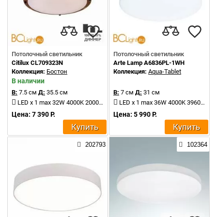
Потолочный светильник
Потолочный светильник
Citilux CL709323N
Arte Lamp A6836PL-1WH
Коллекция:
Бостон
Коллекция:
Aqua-Tablet
В наличии
В:
7.5 см
Д:
35.5 см
В:
7 см
Д:
31 см
LED x 1 max 32W 4000K 2000Lm
LED x 1 max 36W 4000K 3960Lm
Цена: 7 390 Р.
Цена: 5 990 Р.
Купить
Купить
202793
102364