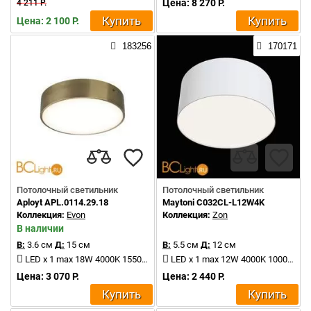
Цена: 8 270 Р.
4 211 Р.
Купить
Купить
Цена: 2 100 Р.
183256
170171
Потолочный светильник
Потолочный светильник
Aployt APL.0114.29.18
Maytoni C032CL-L12W4K
Коллекция:
Evon
Коллекция:
Zon
В наличии
В:
3.6 см
Д:
15 см
В:
5.5 см
Д:
12 см
LED x 1 max 18W 4000K 1550Lm
LED x 1 max 12W 4000K 1000Lm
Цена: 3 070 Р.
Цена: 2 440 Р.
Купить
Купить