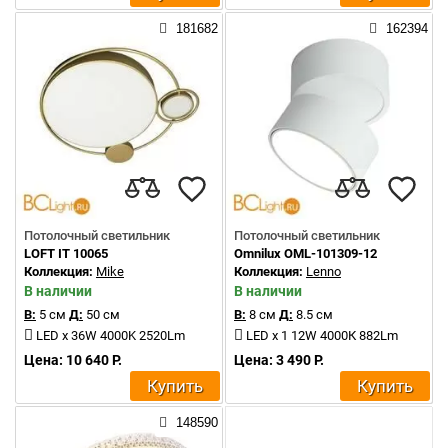
181682
162394
Потолочный светильник
Потолочный светильник
LOFT IT 10065
Omnilux OML-101309-12
Коллекция:
Mike
Коллекция:
Lenno
В наличии
В наличии
В:
5 см
Д:
50 см
В:
8 см
Д:
8.5 см
LED x 36W 4000K 2520Lm
LED x 1 12W 4000К 882Lm
Цена: 10 640 Р.
Цена: 3 490 Р.
Купить
Купить
148590