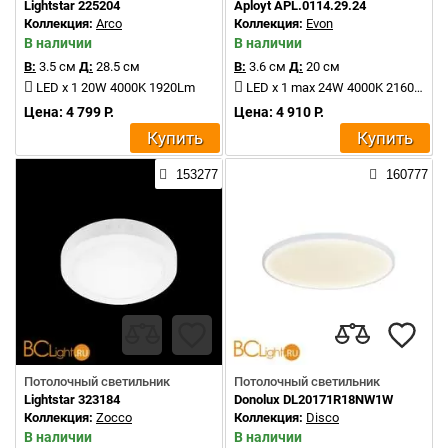
Lightstar 225204
Aployt APL.0114.29.24
Коллекция:
Arco
Коллекция:
Evon
В наличии
В наличии
В:
3.5 см
Д:
28.5 см
В:
3.6 см
Д:
20 см
LED x 1 20W 4000K 1920Lm
LED x 1 max 24W 4000K 2160Lm
Цена: 4 799 Р.
Цена: 4 910 Р.
Купить
Купить
153277
160777
Потолочный светильник
Потолочный светильник
Lightstar 323184
Donolux DL20171R18NW1W
Коллекция:
Zocco
Коллекция:
Disco
В наличии
В наличии