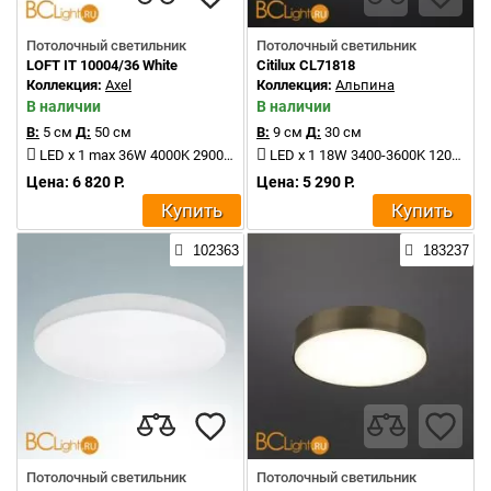
Потолочный светильник
Потолочный светильник
LOFT IT 10004/36 White
Citilux CL71818
Коллекция:
Axel
Коллекция:
Альпина
В наличии
В наличии
В:
5 см
Д:
50 см
В:
9 см
Д:
30 см
LED x 1 max 36W 4000K 2900Lm
LED x 1 18W 3400-3600K 1200Lm
Цена: 6 820 Р.
Цена: 5 290 Р.
Купить
Купить
102363
183237
Потолочный светильник
Потолочный светильник