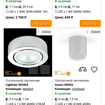
В наличии
В наличии
В:
7.7 см
Д:
39.5 см
В:
2.9 см
Д:
11 см
LED x 1 30W 3000-6400K 1650lm
LED x 1 6W 4000K 300lm
Цена: 2 700 Р.
Цена: 649 Р.
Купить
Купить
159042
156929
Потолочный светильник
Потолочный светильник
Lightstar 003454
Gauss HD022
Коллекция:
Mobiled
Коллекция:
Overhead
В наличии
В наличии
В:
2.5 см
Д:
7 см
В:
8 см
Д:
7.5 см
LED x 1 3,5W 4000K 270LM
LED x 1 6W 4100K 420lm