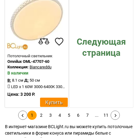
Следующая
страница
Потолочный светильник
Omnilux OML-47707-60
Коллекция:
Biancareddu
В наличии
В:
8.1 см
Д:
50 см
LED x 1 60W 3000-6400K 3300lm
Цена: 3 200 Р.
Купить
1
2
3
4
5
6
7
...
11
В интернет-магазине BCLight.ru вы можете купить потолочные
светильники в форме конуса или пирамиды белые с