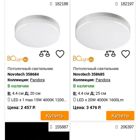
182188
182197
Потолочный светильник
Потолочный светильник
Novotech 358684
Novotech 358685
Коллекция:
Pandora
Коллекция:
Pandora
В наличии
В наличии
В:
4.4 см
Д:
20 см
В:
4.4 см
Д:
25 см
LED x 1 max 15W 4000K 1200Lm
LED x 20W 4000K 1600Lm
Цена: 2 457 Р.
Цена: 3 476 Р.
Купить
Купить
155887
206397