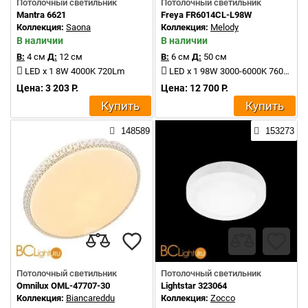
Потолочный светильник
Потолочный светильник
Mantra 6621
Freya FR6014CL-L98W
Коллекция:
Saona
Коллекция:
Melody
В наличии
В наличии
В:
4 см
Д:
12 см
В:
6 см
Д:
50 см
LED x 1 8W 4000K 720Lm
LED x 1 98W 3000-6000K 7600lm
Цена: 3 203 Р.
Цена: 12 700 Р.
Купить
Купить
148589
153273
Потолочный светильник
Потолочный светильник
Omnilux OML-47707-30
Lightstar 323064
Коллекция:
Biancareddu
Коллекция:
Zocco