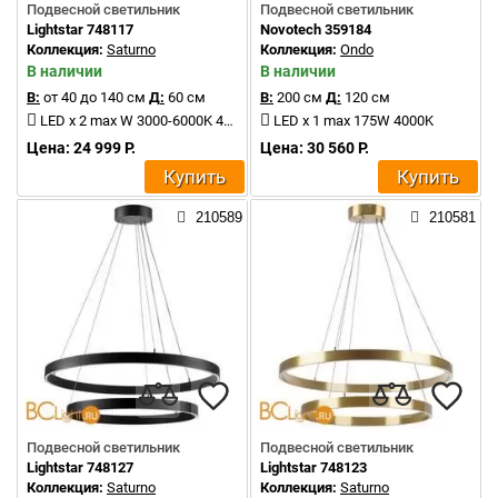
Подвесной светильник
Подвесной светильник
Lightstar 748117
Novotech 359184
Коллекция:
Saturno
Коллекция:
Ondo
В наличии
В наличии
В:
от 40 до 140 см
Д:
60 см
В:
200 см
Д:
120 см
LED x 2 max W 3000-6000K 4400Lm
LED x 1 max 175W 4000K
Цена: 24 999 Р.
Цена: 30 560 Р.
Купить
Купить
210589
210581
Подвесной светильник
Подвесной светильник
Lightstar 748127
Lightstar 748123
Коллекция:
Saturno
Коллекция:
Saturno