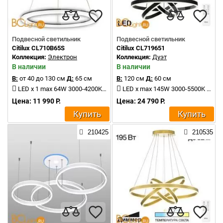
Подвесной светильник
Подвесной светильник
Citilux CL710B65S
Citilux CL719651
Коллекция:
Электрон
Коллекция:
Дуэт
В наличии
В наличии
В:
от 40 до 130 см
Д:
65 см
В:
120 см
Д:
60 см
LED x 1 max 64W 3000-4200K 5100Lm
LED x max 145W 3000-5500K 7500Lm
Цена: 11 990 Р.
Цена: 24 790 Р.
Купить
Купить
210425
210535