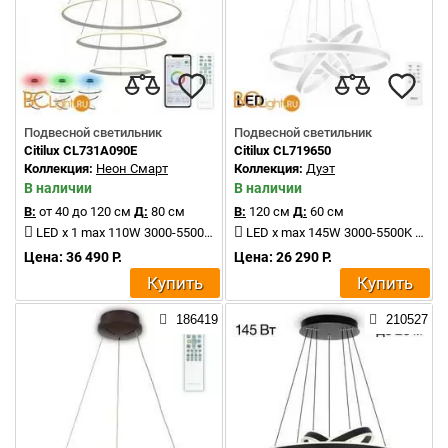
Подвесной светильник
Подвесной светильник
Citilux CL731A090E
Citilux CL719650
Коллекция:
Неон Смарт
Коллекция:
Дуэт
В наличии
В наличии
В:
от 40 до 120 см
Д:
80 см
В:
120 см
Д:
60 см
LED x 1 max 110W 3000-5500K 6800Lm
LED x max 145W 3000-5500K 7500Lm
Цена: 36 490 Р.
Цена: 26 290 Р.
Купить
Купить
186419
210527