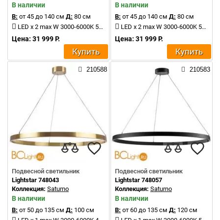
В наличии
В наличии
В:
от 45 до 140 см
Д:
80 см
В:
от 45 до 140 см
Д:
80 см
LED x 2 max W 3000-6000K 5800Lm
LED x 2 max W 3000-6000K 5800Lm
Цена: 31 999 Р.
Цена: 31 999 Р.
Купить
Купить
210588
210583
Подвесной светильник
Подвесной светильник
Lightstar 748043
Lightstar 748057
Коллекция:
Saturno
Коллекция:
Saturno
В наличии
В наличии
В:
от 50 до 135 см
Д:
100 см
В:
от 60 до 135 см
Д:
120 см