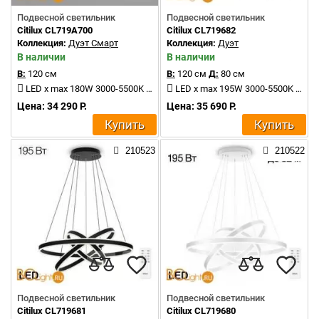
Подвесной светильник
Подвесной светильник
Citilux CL719A700
Citilux CL719682
Коллекция:
Дуэт Смарт
Коллекция:
Дуэт
В наличии
В наличии
В:
120 см
В:
120 см
Д:
80 см
LED x max 180W 3000-5500K 12000Lm
LED x max 195W 3000-5500K 11000Lm
Цена: 34 290 Р.
Цена: 35 690 Р.
Купить
Купить
210523
210522
Подвесной светильник
Подвесной светильник
Citilux CL719681
Citilux CL719680