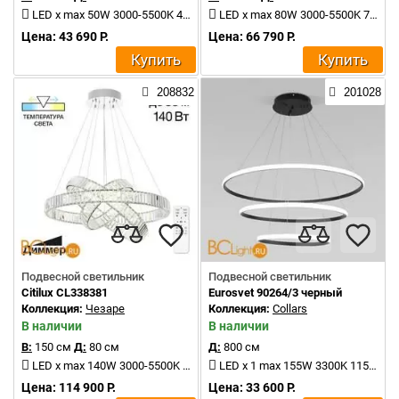
LED x max 50W 3000-5500K 4500Lm
LED x max 80W 3000-5500K 7200Lm
Цена: 43 690 Р.
Цена: 66 790 Р.
Купить
Купить
208832
201028
Подвесной светильник
Подвесной светильник
Citilux CL338381
Eurosvet 90264/3 черный
Коллекция:
Чезаре
Коллекция:
Collars
В наличии
В наличии
В:
150 см
Д:
80 см
Д:
800 см
LED x max 140W 3000-5500K 13000Lm
LED x 1 max 155W 3300K 11500Lm
Цена: 114 900 Р.
Цена: 33 600 Р.