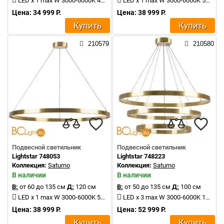
LED x 1 max W 3000-6000K 4000Lm
LED x 1 max W 3000-6000K 5800Lm
Цена: 34 999 Р.
Цена: 38 999 Р.
Купить
Купить
210579
210580
Подвесной светильник
Подвесной светильник
Lightstar 748053
Lightstar 748223
Коллекция:
Saturno
Коллекция:
Saturno
В наличии
В наличии
В:
от 60 до 135 см
Д:
120 см
В:
от 50 до 135 см
Д:
100 см
LED x 1 max W 3000-6000K 5800Lm
LED x 3 max W 3000-6000K 11000Lm
Цена: 38 999 Р.
Цена: 52 999 Р.
Купить
Купить