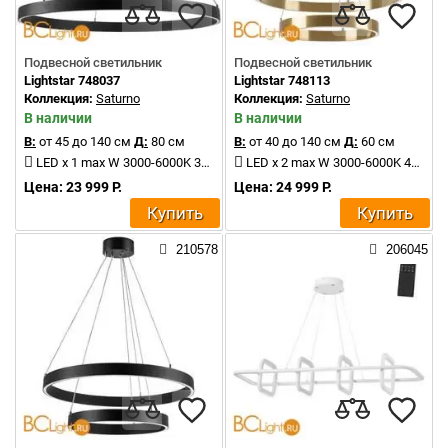
Подвесной светильник
Подвесной светильник
Lightstar 748037
Lightstar 748113
Коллекция:
Saturno
Коллекция:
Saturno
В наличии
В наличии
В:
от 45 до 140 см
Д:
80 см
В:
от 40 до 140 см
Д:
60 см
LED x 1 max W 3000-6000K 3500Lm
LED x 2 max W 3000-6000K 4400Lm
Цена: 23 999 Р.
Цена: 24 999 Р.
Купить
Купить
210578
206045