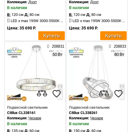
Коллекция:
Дуэт
Коллекция:
Дуэт
В наличии
В наличии
В:
120 см
Д:
80 см
В:
120 см
Д:
80 см
LED x max 195W 3000-5500K 11000Lm
LED x max 195W 3000-5500K 11000Lm
Цена: 35 690 Р.
Цена: 35 690 Р.
Купить
Купить
208831
208833
Подвесной светильник
Подвесной светильник
Citilux CL338161
Citilux CL338261
Коллекция:
Чезаре
Коллекция:
Чезаре
В наличии
В наличии
В:
135 см
Д:
60 см
В:
150 см
Д:
60 см