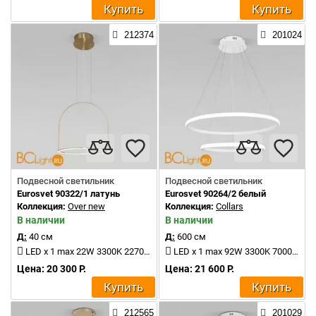
Купить
Купить
212374
201024
Подвесной светильник
Подвесной светильник
Eurosvet 90322/1 латунь
Eurosvet 90264/2 белый
Коллекция:
Over new
Коллекция:
Collars
В наличии
В наличии
Д:
40 см
Д:
600 см
LED x 1 max 22W 3300K 2270Lm
LED x 1 max 92W 3300K 7000Lm
Цена: 20 300 Р.
Цена: 21 600 Р.
Купить
Купить
212565
201029