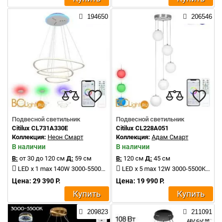
194650
206546
Подвесной светильник
Подвесной светильник
Citilux CL731A330E
Citilux CL228A051
Коллекция:
Неон Смарт
Коллекция:
Адам Смарт
В наличии
В наличии
В:
от 30 до 120 см
Д:
59 см
В:
120 см
Д:
45 см
LED x 1 max 140W 3000-5500K 7500Lm
LED x 5 max 12W 3000-5500K 6000Lm
Цена: 29 390 Р.
Цена: 19 990 Р.
Купить
Купить
209823
211091