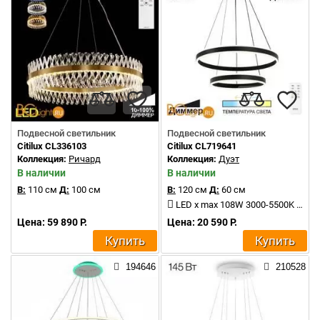
Подвесной светильник
Подвесной светильник
Citilux CL336103
Citilux CL719641
Коллекция:
Ричард
Коллекция:
Дуэт
В наличии
В наличии
В:
110 см
Д:
100 см
В:
120 см
Д:
60 см
LED x max 108W 3000-5500K 7000Lm
Цена: 59 890 Р.
Цена: 20 590 Р.
Купить
Купить
194646
210528