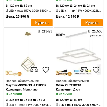
В наличии
В наличии
В:
120 см
Д:
82 см
В:
120 см
Д:
24 см
Д:
24 см
LED x max 150W 3000-5500K 12000Lm
LED x 1 max 11W 4000K 326Lm
Цена: 25 890 Р.
Цена: 12 990 Р.
Купить
Купить
213423
210503
Подвесной светильник
Подвесной светильник
Maytoni MOD345PL-L11BS3K
Citilux CL719K210
Коллекция:
Membrane
Коллекция:
Дуэт
В наличии
В наличии
В:
336 см
Д:
36 см
Д:
36 см
В:
120 см
Д:
82 см
LED x 1 max 11W 3000K 660Lm
LED x max 150W 3000-5500K 12000Lm