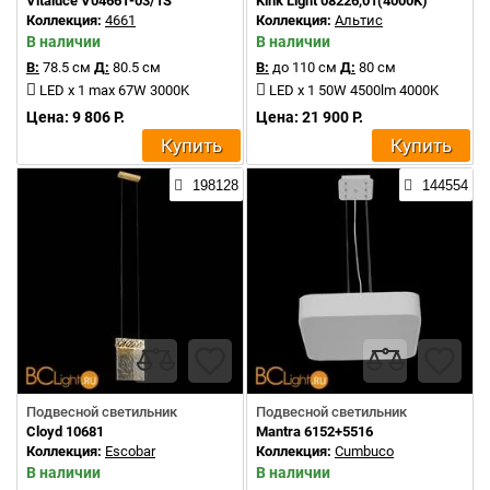
Vitaluce V04661-03/1S
Kink Light 08226,01(4000K)
Коллекция:
4661
Коллекция:
Альтис
В наличии
В наличии
В:
78.5 см
Д:
80.5 см
В:
до 110 см
Д:
80 см
LED x 1 max 67W 3000K
LED x 1 50W 4500lm 4000K
Цена: 9 806 Р.
Цена: 21 900 Р.
Купить
Купить
198128
144554
Подвесной светильник
Подвесной светильник
Cloyd 10681
Mantra 6152+5516
Коллекция:
Escobar
Коллекция:
Cumbuco
В наличии
В наличии