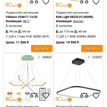
Подвесной светильник
Подвесной светильник
Vitaluce V04617-13/2S
Kink Light 08225,01(4000K)
Коллекция:
4617
Коллекция:
Альтис
В наличии
В наличии
В:
94 см
Д:
64 см
В:
до 110 см
Д:
60 см
LED x 1 max 91W 3000K 4470Lm
LED x 1 36W 3240lm 4000K
Цена: 11 566 Р.
Цена: 14 900 Р.
Купить
Купить
194647
215837
Подвесной светильник
Подвесной светильник