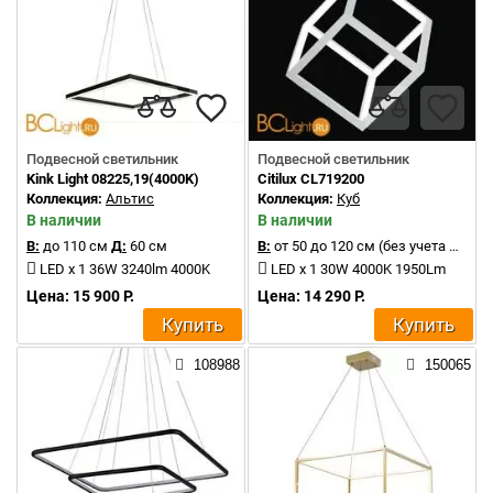
Подвесной светильник
Подвесной светильник
Kink Light 08225,19(4000K)
Citilux CL719200
Коллекция:
Альтис
Коллекция:
Куб
В наличии
В наличии
В:
до 110 см
Д:
60 см
В:
от 50 до 120 см (без учета цепи)
LED x 1 36W 3240lm 4000K
LED x 1 30W 4000K 1950Lm
Цена: 15 900 Р.
Цена: 14 290 Р.
Купить
Купить
108988
150065