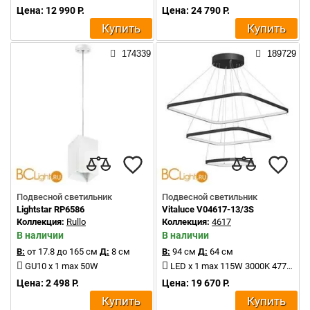
Цена: 12 990 Р.
Цена: 24 790 Р.
Купить
Купить
174339
189729
Подвесной светильник
Подвесной светильник
Lightstar RP6586
Vitaluce V04617-13/3S
Коллекция:
Rullo
Коллекция:
4617
В наличии
В наличии
В:
от 17.8 до 165 см
Д:
8 см
В:
94 см
Д:
64 см
GU10 x 1 max 50W
LED x 1 max 115W 3000K 4770Lm
Цена: 2 498 Р.
Цена: 19 670 Р.
Купить
Купить