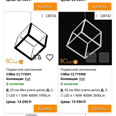
Купить
Купить
138741
138742
Подвесной светильник
Подвесной светильник
Citilux CL719201
Citilux CL719300
Коллекция:
Куб
Коллекция:
Куб
В наличии
В наличии
В:
25 см (без учета цепи)
Д:
25 см
В:
53 см (без учета цепи)
Д:
53 см
LED x 1 30W 4000K 1950Lm
LED x 1 40W 4000K 2600Lm
Цена: 14 290 Р.
Цена: 19 590 Р.
Купить
Купить