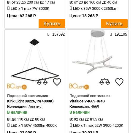
В:
от 23 до 200 см
Д:
17 см
В:
от 20 до 160 см
Д:
40 см
LED x 1 max 7W 3000K
LED x 35W 3000K 2350Lm
Цена: 62 265 Р.
Цена: 18 268 Р.
Купить
Купить
157592
191105
Подвесной светильник
Подвесной светильник
Kink Light 08226,19(4000K)
Vitaluce V4669-0/4S
Коллекция:
Альтис
Коллекция:
4669
В наличии
В наличии
В:
до 110 см
Д:
80 см
В:
92 см
Д:
81.5 см
LED x 1 50W 4500lm 4000K
LED x 1 max 52W 3900-4200K
Цена: 22 900 Р.
Цена: 20 034 Р.