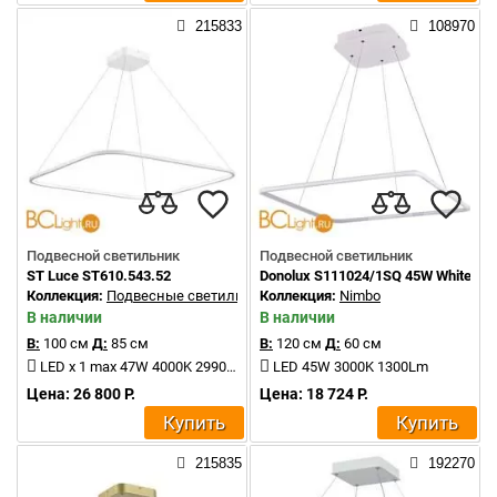
215833
108970
Подвесной светильник
Подвесной светильник
ST Luce ST610.543.52
Donolux S111024/1SQ 45W White In
Коллекция:
Подвесные светильники
Коллекция:
Nimbo
В наличии
В наличии
В:
100 см
Д:
85 см
В:
120 см
Д:
60 см
LED x 1 max 47W 4000K 2990Lm
LED 45W 3000K 1300Lm
Цена: 26 800 Р.
Цена: 18 724 Р.
Купить
Купить
215835
192270