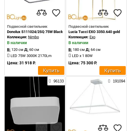
Подвесной светильник
Подвесной светильник
Donolux S111024/2SQ 75W Black In
Lucia Tucci EXO 3350.640 gold
Коллекция:
Nimbo
Коллекция:
Exo
В наличии
В наличии
В:
120 см
Д:
60 см
В:
180 см
Д:
64 см
LED 75W 3000K 2170Lm
LED x 1 80W
Цена: 31 918 Р.
Цена: 75 300 Р.
Купить
Купить
96133
191094