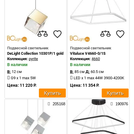
Подвесной светильник
Подвесной светильник
DeLight Collection 10301P/1 gold
Vitaluce V4660-0/1S
Коллекция:
pyrite
Коллекция:
4660
В наличии
В наличии
В:
12 см
В:
85 см
Д:
60.5 см
G9 x 1 max 5W
LED x 1 max 44W 3900-4200K
Цена: 11 220 Р.
Цена: 11 354 Р.
Купить
Купить
205168
190976