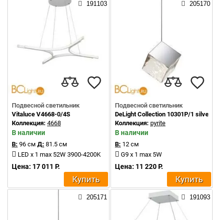
191103
205170
Подвесной светильник
Подвесной светильник
Vitaluce V4668-0/4S
DeLight Collection 10301P/1 silver
Коллекция:
4668
Коллекция:
pyrite
В наличии
В наличии
В:
96 см
Д:
81.5 см
В:
12 см
LED x 1 max 52W 3900-4200K
G9 x 1 max 5W
Цена: 17 011 Р.
Цена: 11 220 Р.
Купить
Купить
205171
191093