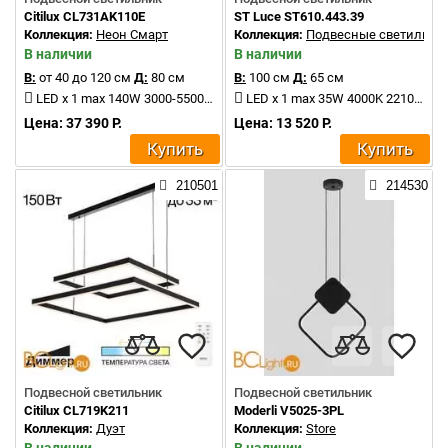
Citilux CL731AK110E
ST Luce ST610.443.39
Коллекция:
Неон Смарт
Коллекция:
Подвесные светильни
В наличии
В наличии
В:
от 40 до 120 см
Д:
80 см
В:
100 см
Д:
65 см
LED x 1 max 140W 3000-5500K 7500Lm
LED x 1 max 35W 4000K 2210Lm
Цена: 37 390 Р.
Цена: 13 520 Р.
Купить
Купить
210501
214530
Подвесной светильник
Подвесной светильник
Citilux CL719K211
Moderli V5025-3PL
Коллекция:
Дуэт
Коллекция:
Store