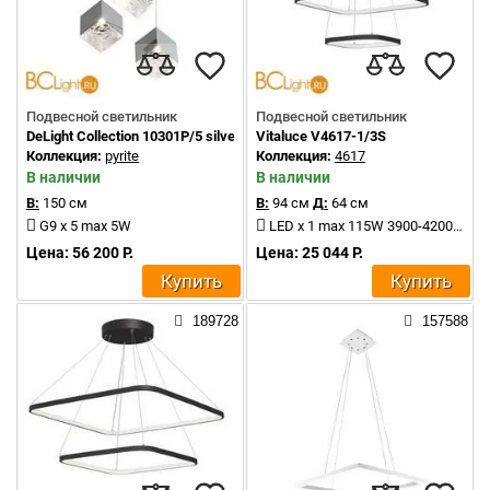
Подвесной светильник
Подвесной светильник
DeLight Collection 10301P/5 silver
Vitaluce V4617-1/3S
Коллекция:
pyrite
Коллекция:
4617
В наличии
В наличии
В:
150 см
В:
94 см
Д:
64 см
G9 x 5 max 5W
LED x 1 max 115W 3900-4200K 4770Lm
Цена: 56 200 Р.
Цена: 25 044 Р.
Купить
Купить
189728
157588