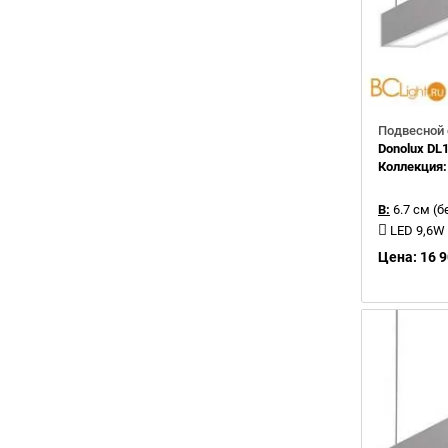
Подвесной 
Donolux D
Коллекция
В:
6.7 см (б
LED 9,6W
Цена: 16 9