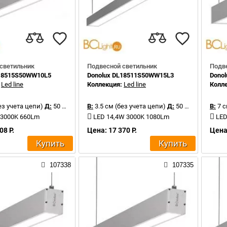
светильник
Подвесной светильник
Подв
L18515S50WW10L5
Donolux DL18511S50WW15L3
Dono
:
Led line
Коллекция:
Led line
Колл
ез учета цепи)
Д:
50 см
В:
3.5 см (без учета цепи)
Д:
50 см
В:
7 с
 3000K 660Lm
LED 14,4W 3000K 1080Lm
LED
08 Р.
Цена: 17 370 Р.
Цена:
Купить
Купить
107338
107335