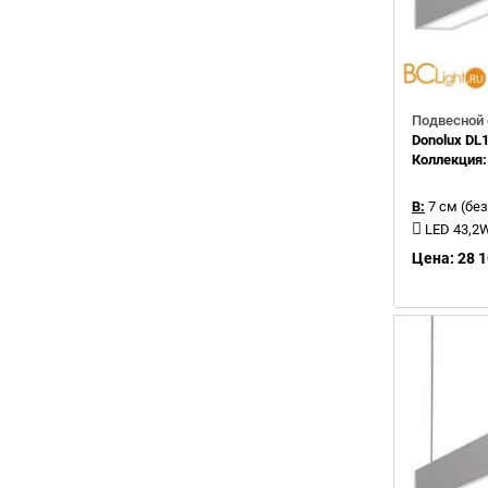
Подвесной 
Donolux D
Коллекция
В:
7 см (без
LED 43,2
Цена: 28 1