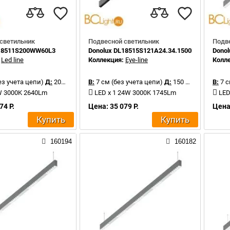
светильник
Подвесной светильник
Подв
L18511S200WW60L3
Donolux DL18515S121A24.34.1500BB
Dono
:
Led line
Коллекция:
Eye-line
Колл
ез учета цепи)
Д:
200 см
В:
7 см (без учета цепи)
Д:
150 см
В:
7 с
W 3000K 2640Lm
LED x 1 24W 3000K 1745Lm
LED
74 Р.
Цена: 35 079 Р.
Цена:
Купить
Купить
160194
160182