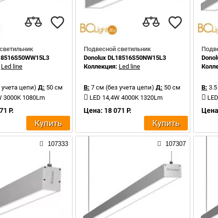
светильник
Подвесной светильник
Подв
L18516S50WW15L3
Donolux DL18516S50NW15L3
Dono
:
Led line
Коллекция:
Led line
Колл
 учета цепи)
Д:
50 см
В:
7 см (без учета цепи)
Д:
50 см
В:
3.5
W 3000K 1080Lm
LED 14,4W 4000K 1320Lm
LED
71 Р.
Цена: 18 071 Р.
Цена:
Купить
Купить
107333
107307