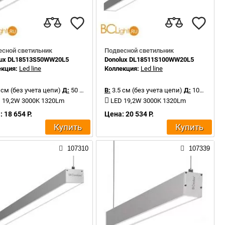
есной светильник
Подвесной светильник
lux DL18513S50WW20L5
Donolux DL18511S100WW20L5
екция:
Led line
Коллекция:
Led line
 см (без учета цепи)
Д:
50 см
В:
3.5 см (без учета цепи)
Д:
100 см
 19,2W 3000K 1320Lm
LED 19,2W 3000K 1320Lm
 18 654 Р.
Цена: 20 534 Р.
Купить
Купить
107310
107339