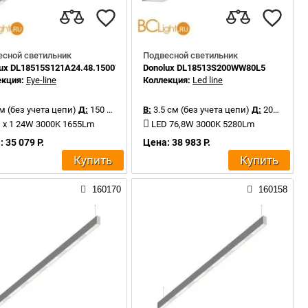
есной светильник
Подвесной светильник
lux DL18515S121A24.48.1500WW
Donolux DL18513S200WW80L5
екция:
Eye-line
Коллекция:
Led line
м (без учета цепи)
Д:
150 см
В:
3.5 см (без учета цепи)
Д:
200 см
 x 1 24W 3000K 1655Lm
LED 76,8W 3000K 5280Lm
 35 079 Р.
Цена: 38 983 Р.
Купить
Купить
160170
160158