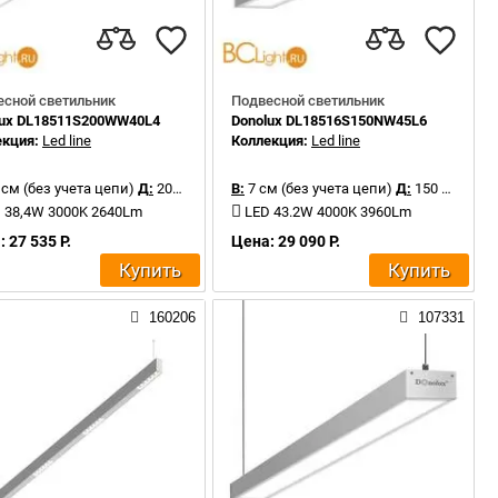
есной светильник
Подвесной светильник
lux DL18511S200WW40L4
Donolux DL18516S150NW45L6
екция:
Led line
Коллекция:
Led line
 см (без учета цепи)
Д:
200 см
В:
7 см (без учета цепи)
Д:
150 см
 38,4W 3000K 2640Lm
LED 43.2W 4000K 3960Lm
 27 535 Р.
Цена: 29 090 Р.
Купить
Купить
160206
107331