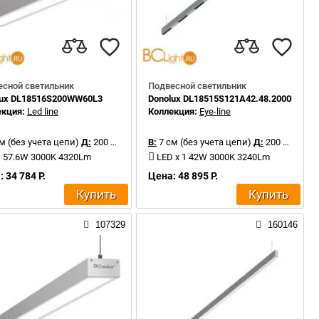
есной светильник
Подвесной светильник
lux DL18516S200WW60L3
Donolux DL18515S121A42.48.2000BW
екция:
Led line
Коллекция:
Eye-line
м (без учета цепи)
Д:
200 см
В:
7 см (без учета цепи)
Д:
200 см
 57.6W 3000K 4320Lm
LED x 1 42W 3000K 3240Lm
 34 784 Р.
Цена: 48 895 Р.
Купить
Купить
107329
160146