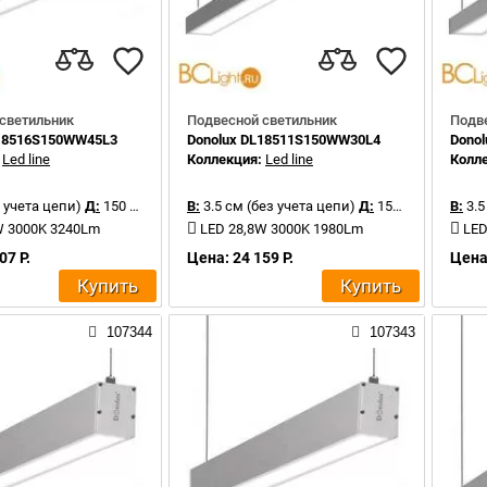
светильник
Подвесной светильник
Подв
L18516S150WW45L3
Donolux DL18511S150WW30L4
Dono
:
Led line
Коллекция:
Led line
Колл
 учета цепи)
Д:
150 см
В:
3.5 см (без учета цепи)
Д:
150 см
В:
3.5
W 3000K 3240Lm
LED 28,8W 3000K 1980Lm
LED
07 Р.
Цена: 24 159 Р.
Цена:
Купить
Купить
107344
107343