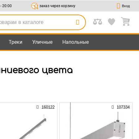
 - 20:00
заказ через корзину
Вход
Треки
Уличные
Напольные
иниевого цвета
160122
107334