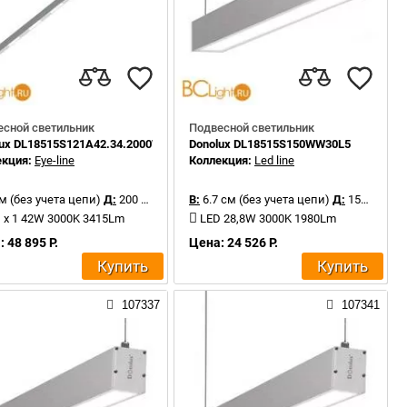
есной светильник
Подвесной светильник
lux DL18515S121A42.34.2000WW
Donolux DL18515S150WW30L5
екция:
Eye-line
Коллекция:
Led line
м (без учета цепи)
Д:
200 см
В:
6.7 см (без учета цепи)
Д:
150 см
 x 1 42W 3000K 3415Lm
LED 28,8W 3000K 1980Lm
 48 895 Р.
Цена: 24 526 Р.
Купить
Купить
107337
107341