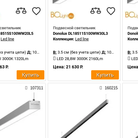
светильник
Подвесной светильник
Подв
L18515S100WW20L5
Donolux DL18511S100WW30L3
Dono
:
Led line
Коллекция:
Led line
Колл
ез учета цепи)
Д:
100 см
В:
3.5 см (без учета цепи)
Д:
100 см
В:
3.5
W 3000K 1320Lm
LED 28,8W 3000K 2160Lm
LED
63 Р.
Цена: 21 630 Р.
Цена:
Купить
Купить
107311
160215