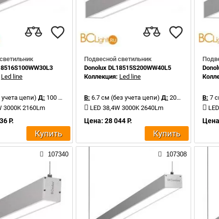
светильник
Подвесной светильник
Подв
L18516S100WW30L3
Donolux DL18515S200WW40L5
Dono
:
Led line
Коллекция:
Led line
Колл
 учета цепи)
Д:
100 см
В:
6.7 см (без учета цепи)
Д:
200 см
В:
7 с
W 3000K 2160Lm
LED 38,4W 3000K 2640Lm
LED
36 Р.
Цена: 28 044 Р.
Цена:
Купить
Купить
107340
107308