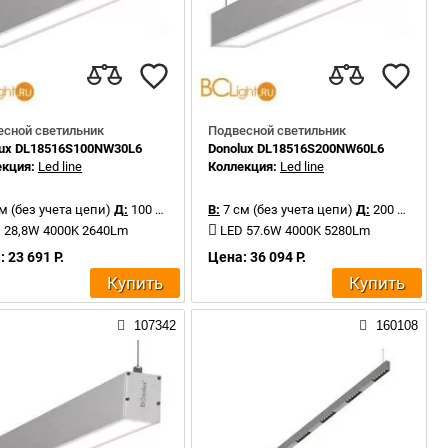
есной светильник
Подвесной светильник
lux DL18516S100NW30L6
Donolux DL18516S200NW60L6
екция:
Led line
Коллекция:
Led line
м (без учета цепи)
Д:
100 см
В:
7 см (без учета цепи)
Д:
200 см
 28,8W 4000K 2640Lm
LED 57.6W 4000K 5280Lm
 23 691 Р.
Цена: 36 094 Р.
Купить
Купить
107342
160108