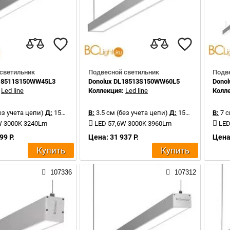
светильник
Подвесной светильник
Подв
L18511S150WW45L3
Donolux DL18513S150WW60L5
Dono
:
Led line
Коллекция:
Led line
Колл
ез учета цепи)
Д:
150 см
В:
3.5 см (без учета цепи)
Д:
150 см
В:
7 с
W 3000K 3240Lm
LED 57,6W 3000K 3960Lm
LED
99 Р.
Цена: 31 937 Р.
Цена:
Купить
Купить
107336
107312