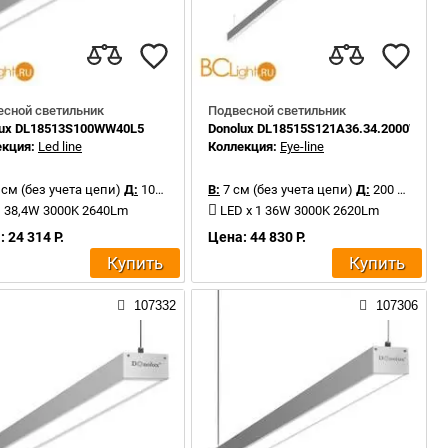
есной светильник
Подвесной светильник
lux DL18513S100WW40L5
Donolux DL18515S121A36.34.2000WW
екция:
Led line
Коллекция:
Eye-line
 см (без учета цепи)
Д:
100 см
В:
7 см (без учета цепи)
Д:
200 см
 38,4W 3000K 2640Lm
LED x 1 36W 3000K 2620Lm
 24 314 Р.
Цена: 44 830 Р.
Купить
Купить
107332
107306