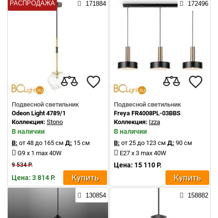
РАСПРОДАЖА
171884
172496
Подвесной светильник
Подвесной светильник
Odeon Light 4789/1
Freya FR4008PL-03BBS
Коллекция:
Stono
Коллекция:
Izza
В наличии
В наличии
В:
от 48 до 165 см
Д:
15 см
В:
от 25 до 123 см
Д:
90 см
G9 x 1 max 40W
E27 x 3 max 40W
Цена: 15 110 Р.
9 534 Р.
Купить
Купить
Цена: 3 814 Р.
130854
158882