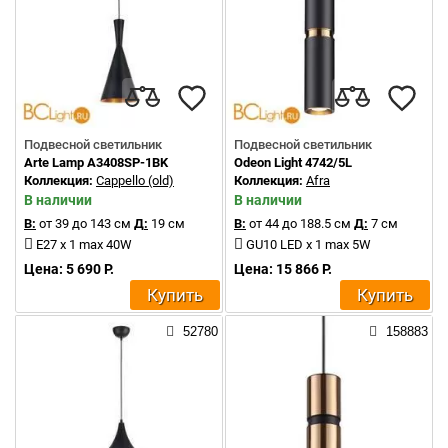
Подвесной светильник
Подвесной светильник
Arte Lamp A3408SP-1BK
Odeon Light 4742/5L
Коллекция:
Cappello (old)
Коллекция:
Afra
В наличии
В наличии
В:
от 39 до 143 см
Д:
19 см
В:
от 44 до 188.5 см
Д:
7 см
E27 x 1 max 40W
GU10 LED x 1 max 5W
Цена: 5 690 Р.
Цена: 15 866 Р.
Купить
Купить
52780
158883