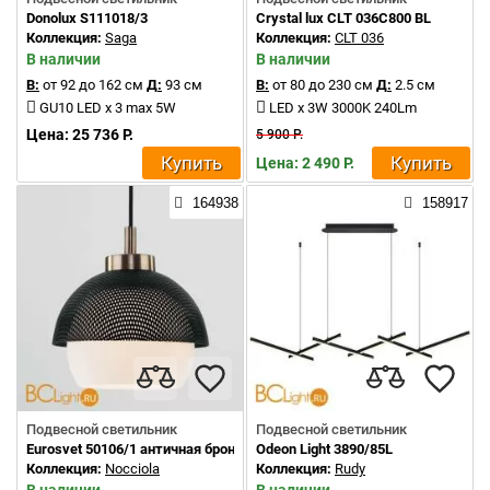
Donolux S111018/3
Crystal lux CLT 036C800 BL
Коллекция:
Saga
Коллекция:
CLT 036
В наличии
В наличии
В:
от 92 до 162 см
Д:
93 см
В:
от 80 до 230 см
Д:
2.5 см
GU10 LED x 3 max 5W
LED x 3W 3000K 240Lm
Цена: 25 736 Р.
5 900 Р.
Купить
Купить
Цена: 2 490 Р.
164938
158917
Подвесной светильник
Подвесной светильник
Eurosvet 50106/1 античная бронза/черный
Odeon Light 3890/85L
Коллекция:
Nocciola
Коллекция:
Rudy