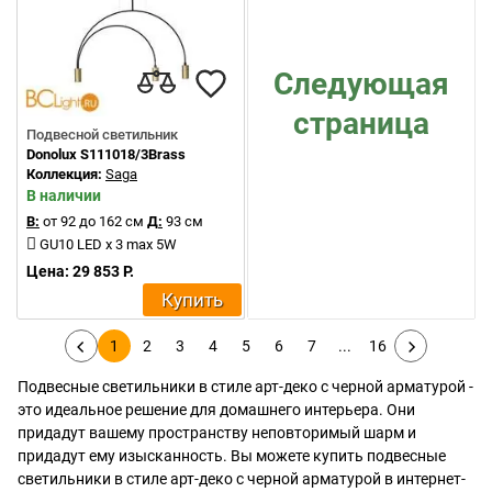
Следующая
страница
Подвесной светильник
Donolux S111018/3Brass
Коллекция:
Saga
В наличии
В:
от 92 до 162 см
Д:
93 см
GU10 LED x 3 max 5W
Цена: 29 853 Р.
Купить
1
2
3
4
5
6
7
...
16
Подвесные светильники в стиле арт-деко с черной арматурой -
это идеальное решение для домашнего интерьера. Они
придадут вашему пространству неповторимый шарм и
придадут ему изысканность. Вы можете купить подвесные
светильники в стиле арт-деко с черной арматурой в интернет-