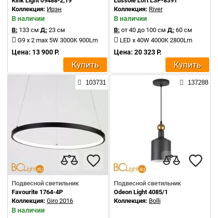
Kink Light 09488-2,19
Lussole Loft LSP-8391
Коллекция:
Ирэн
Коллекция:
River
В наличии
В наличии
В:
133 см
Д:
23 см
В:
от 40 до 100 см
Д:
60 см
G9 x 2 max 5W 3000K 900Lm
LED x 40W 4000K 2800Lm
Цена: 13 900 Р.
Цена: 20 323 Р.
Купить
Купить
103731
137288
Подвесной светильник
Подвесной светильник
Favourite 1764-4P
Odeon Light 4085/1
Коллекция:
Giro 2016
Коллекция:
Bolli
В наличии