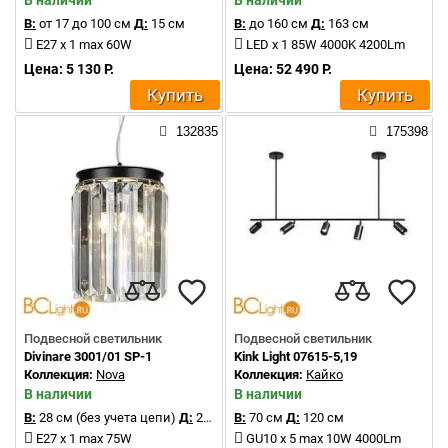
В наличии
В наличии
В:
от 17 до 100 см
Д:
15 см
В:
до 160 см
Д:
163 см
E27 x 1 max 60W
LED x 1 85W 4000K 4200Lm
Цена: 5 130 Р.
Цена: 52 490 Р.
Купить
Купить
132835
175398
Подвесной светильник
Подвесной светильник
Divinare 3001/01 SP-1
Kink Light 07615-5,19
Коллекция:
Nova
Коллекция:
Кайко
В наличии
В наличии
В:
28 см (без учета цепи)
Д:
20 см
В:
70 см
Д:
120 см
E27 x 1 max 75W
GU10 x 5 max 10W 4000Lm