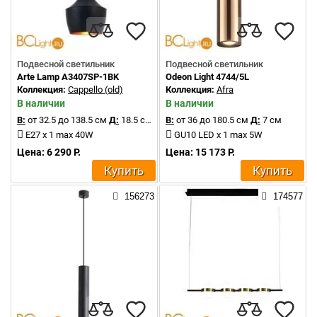
Подвесной светильник
Подвесной светильник
Arte Lamp A3407SP-1BK
Odeon Light 4744/5L
Коллекция:
Cappello (old)
Коллекция:
Afra
В наличии
В наличии
В:
от 32.5 до 138.5 см
Д:
18.5 см
В:
от 36 до 180.5 см
Д:
7 см
E27 x 1 max 40W
GU10 LED x 1 max 5W
Цена: 6 290 Р.
Цена: 15 173 Р.
Купить
Купить
156273
174577