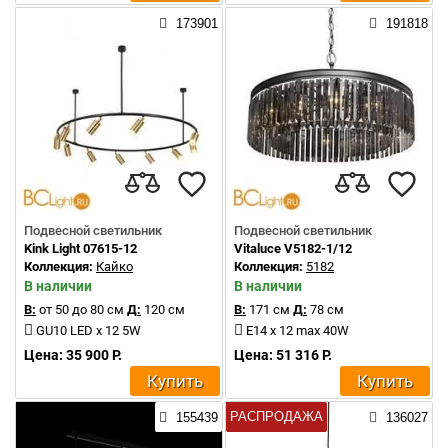
173901
191818
Подвесной светильник
Подвесной светильник
Kink Light 07615-12
Vitaluce V5182-1/12
Коллекция:
Кайко
Коллекция:
5182
В наличии
В наличии
В:
от 50 до 80 см
Д:
120 см
В:
171 см
Д:
78 см
GU10 LED x 12 5W
E14 x 12 max 40W
Цена: 35 900 Р.
Цена: 51 316 Р.
Купить
Купить
РАСПРОДАЖА
155439
136027