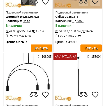
Подвесной светильник
Подвесной светильник
Wertmark WE262.01.026
Citilux CL450211
Коллекция:
Delfo
Коллекция:
Эдисон
В наличии
В наличии
В:
от 30 до 150 см
Д:
15 см
В:
от 50 до 130 см
Д:
26 см
E27 x 1 max 60W
E27 x 1 max 75W
Цена: 4 275 Р.
Цена: 7 390 Р.
Купить
Купить
РАСПРОДАЖА
108905
155004
Подвесной светильник
Подвесной светильник