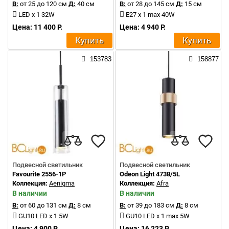
В:
от 25 до 120 см
Д:
40 см
В:
от 28 до 145 см
Д:
15 см
LED x 1 32W
E27 x 1 max 40W
Цена: 11 400 Р.
Цена: 4 940 Р.
Купить
Купить
153783
158877
Подвесной светильник
Подвесной светильник
Favourite 2556-1P
Odeon Light 4738/5L
Коллекция:
Aenigma
Коллекция:
Afra
В наличии
В наличии
В:
от 60 до 131 см
Д:
8 см
В:
от 39 до 183 см
Д:
8 см
GU10 LED x 1 5W
GU10 LED x 1 max 5W
Цена: 4 900 Р.
Цена: 16 223 Р.