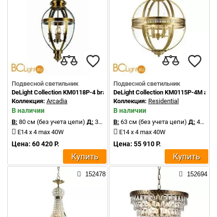
Подвесной светильник
Подвесной светильник
DeLight Collection KM0118P-4 brass
DeLight Collection KM0115P-4M anti
Коллекция:
Arcadia
Коллекция:
Residential
В наличии
В наличии
В:
80 см (без учета цепи)
Д:
36 см
В:
63 см (без учета цепи)
Д:
43 см
E14 x 4 max 40W
E14 x 4 max 40W
Цена: 60 420 Р.
Цена: 55 910 Р.
Купить
Купить
152478
152694