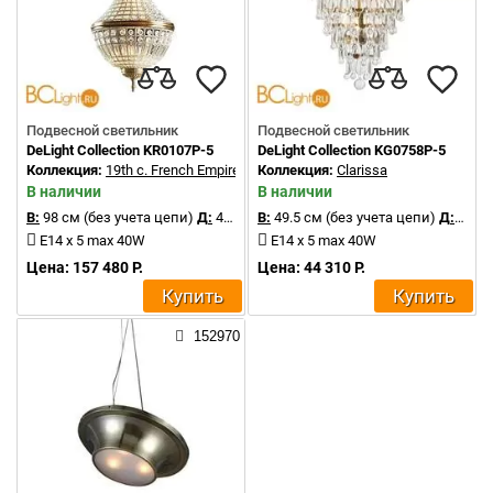
Подвесной светильник
Подвесной светильник
DeLight Collection KR0107P-5
DeLight Collection KG0758P-5
Коллекция:
19th c. French Empire
Коллекция:
Clarissa
В наличии
В наличии
В:
98 см (без учета цепи)
Д:
45 см
В:
49.5 см (без учета цепи)
Д:
46 с
E14 x 5 max 40W
E14 x 5 max 40W
Цена: 157 480 Р.
Цена: 44 310 Р.
Купить
Купить
152970