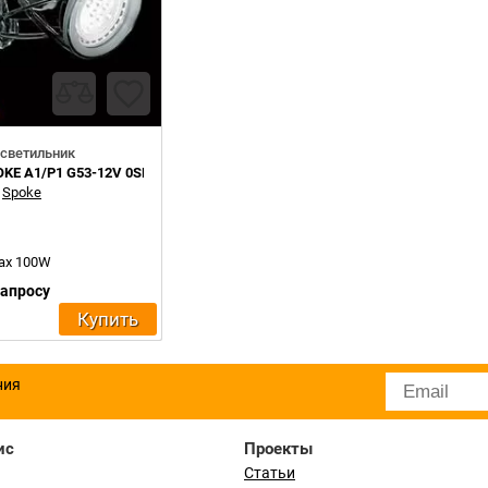
светильник
OKE A1/P1 G53-12V 0SPOK0A10
:
Spoke
max 100W
запросу
Купить
ния
ис
Проекты
Статьи