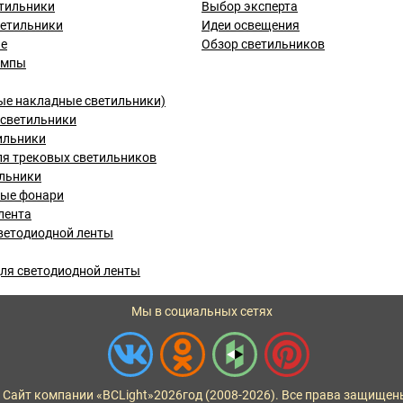
тильники
Выбор эксперта
ветильники
Идеи освещения
ые
Обзор светильников
ампы
ые накладные светильники)
светильники
ильники
я трековых светильников
льники
вые фонари
лента
ветодиодной ленты
ля светодиодной ленты
Мы в социальных сетях
 Сайт компании «BCLight»
2026
год (2008-2026). Все права защищен