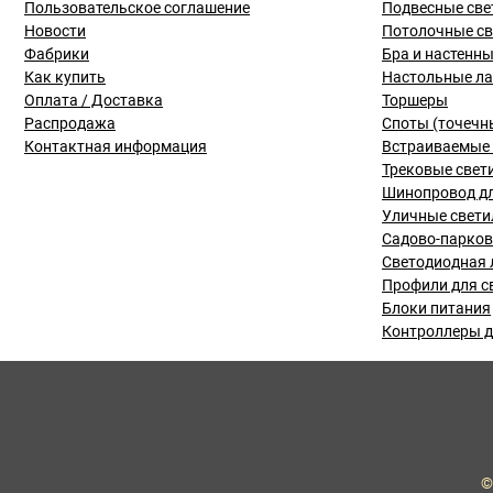
Пользовательское соглашение
Подвесные све
Новости
Потолочные с
Фабрики
Бра и настенн
Как купить
Настольные л
Оплата / Доставка
Торшеры
Распродажа
Споты (точечн
Контактная информация
Встраиваемые 
Трековые свет
Шинопровод дл
Уличные свети
Садово-парко
Светодиодная 
Профили для с
Блоки питания
Контроллеры д
©