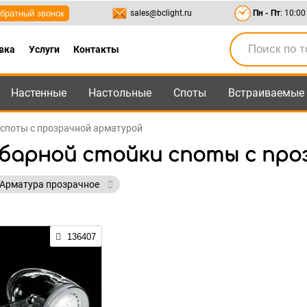
братный звонок
sales@bclight.ru
Пн - Пт
: 10:00
вка
Услуги
Контакты
Настенные
Настольные
Споты
Встраиваемые
-95
,
8-800-550-95-45
sales@bclight.ru
 споты с прозрачной арматурой
 барной стойки споты с пр
Арматура прозрачное
136407