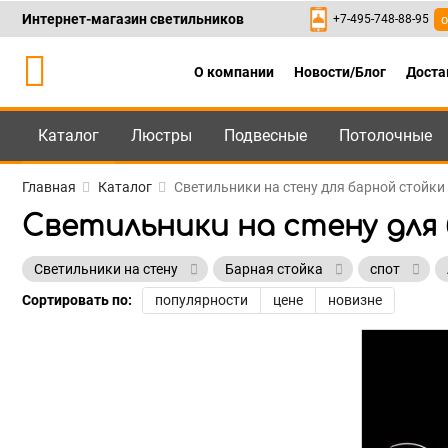
Интернет-магазин светильников
+7-495-748-88-95
о
О компании
Новости/Блог
Доста
Каталог
Люстры
Подвесные
Потолочные
Каталог
+7-495-748-88
Главная
Каталог
Светильники на стену для барной стойки
Светильники на стену для
Светильники на стену
Барная стойка
спот
Сортировать по:
популярности
цене
новизне