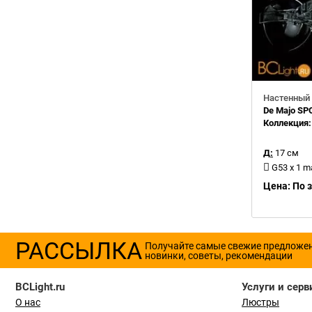
Настенный 
De Majo SP
Коллекция
Д:
17 см
G53 x 1 
Цена: По 
РАССЫЛКА
Получайте самые свежие предложе
новинки, советы, рекомендации
BCLight.ru
Услуги и серв
О нас
Люстры