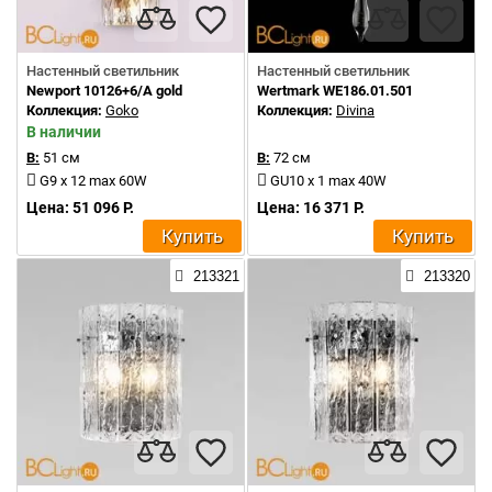
Настенный светильник
Настенный светильник
Newport 10126+6/A gold
Wertmark WE186.01.501
Коллекция:
Goko
Коллекция:
Divina
В наличии
В:
51 см
В:
72 см
G9 x 12 max 60W
GU10 x 1 max 40W
Цена: 51 096 Р.
Цена: 16 371 Р.
Купить
Купить
213321
213320