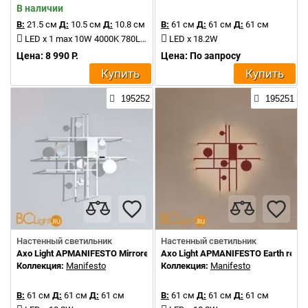
В наличии
В:
21.5 см
Д:
10.5 см
Д:
10.8 см
В:
61 см
Д:
61 см
Д:
61 см
LED x 1 max 10W 4000K 780Lm
LED x 18.2W
Цена: 8 990 Р.
Цена: По запросу
Купить
Купить
195252
195251
Настенный светильник
Настенный светильник
Axo Light APMANIFESTO Mirrored steel
Axo Light APMANIFESTO Earth red
Коллекция:
Manifesto
Коллекция:
Manifesto
В:
61 см
Д:
61 см
Д:
61 см
В:
61 см
Д:
61 см
Д:
61 см