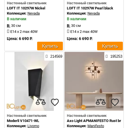
Настенный светильник
Настенный светильник
LOFT IT 10297W Nickel
LOFT IT 10297W Pearl black
Коллекция:
Nevada
Коллекция:
Nevada
В наличии
В наличии
В:
30 см
В:
30 см
E14 x 2 max 40W
E14 x 2 max 40W
Цена: 6 690 Р.
Цена: 6 690 Р.
Купить
Купить
214569
195253
Настенный светильник
Настенный светильник
Moderli V10471-WL
Axo Light APMANIFESTO Rust brown
Коллекция:
Livorno
Коллекция:
Manifesto