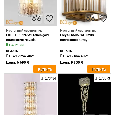
Настенный светильник
Настенный светильник
LOFT IT 10297W French gold
Freya FR5053WL-02BS
Коллекция:
Nevada
Коллекция:
Savoy
В наличии
В:
30 см
В:
15 см
E14 x 2 max 40W
E14 x 2 max 60W
Цена: 6 690 Р.
Цена: 9 800 Р.
Купить
Купить
173434
176873