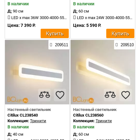
В наличии
В наличии
Д:
90 см
Д:
60 см
LED x max 36W 3000-4000-5500K 4000Lm
LED x max 24W 3000-4000-5500K 2400Lm
Цена: 7 390 Р.
Цена: 5 590 Р.
Купить
Купить
209511
209510
Настенный светильник
Настенный светильник
Citilux CL238540
Citilux CL238560
Коллекция:
Тринити
Коллекция:
Тринити
В наличии
В наличии
Д:
40 см
Д:
60 см