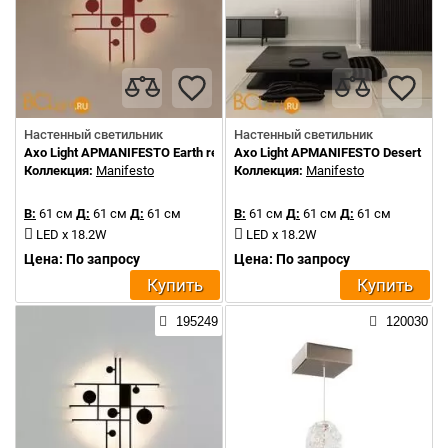
Настенный светильник
Настенный светильник
Axo Light APMANIFESTO Earth red
Axo Light APMANIFESTO Desert Whi
Коллекция:
Manifesto
Коллекция:
Manifesto
В:
61 см
Д:
61 см
Д:
61 см
В:
61 см
Д:
61 см
Д:
61 см
LED x 18.2W
LED x 18.2W
Цена: По запросу
Цена: По запросу
Купить
Купить
195249
120030