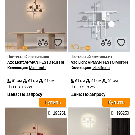
Настенный светильник
Настенный светильник
Axo Light APMANIFESTO Rust brown
Axo Light APMANIFESTO Mirrored st
Коллекция:
Manifesto
Коллекция:
Manifesto
В:
61 см
Д:
61 см
Д:
61 см
В:
61 см
Д:
61 см
Д:
61 см
LED x 18.2W
LED x 18.2W
Цена: По запросу
Цена: По запросу
Купить
Купить
195251
195250