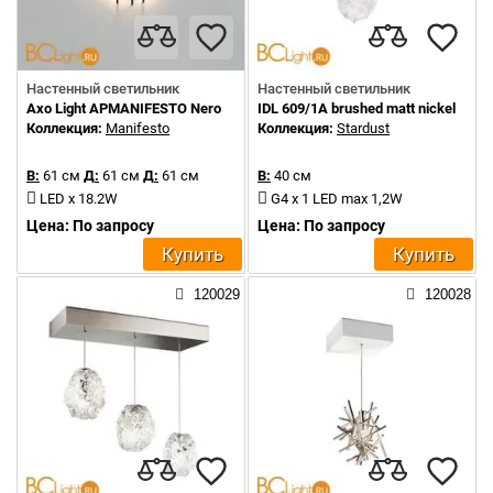
Настенный светильник
Настенный светильник
Axo Light APMANIFESTO Nero
IDL 609/1A brushed matt nickel
Коллекция:
Manifesto
Коллекция:
Stardust
В:
61 см
Д:
61 см
Д:
61 см
В:
40 см
LED x 18.2W
G4 x 1 LED max 1,2W
Цена: По запросу
Цена: По запросу
Купить
Купить
120029
120028