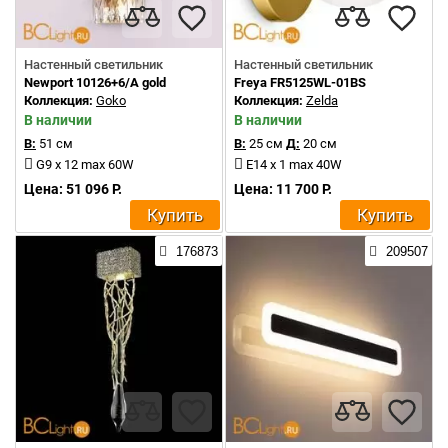
Настенный светильник
Настенный светильник
Newport 10126+6/A gold
Freya FR5125WL-01BS
Коллекция:
Goko
Коллекция:
Zelda
В наличии
В наличии
В:
51 см
В:
25 см
Д:
20 см
G9 x 12 max 60W
E14 x 1 max 40W
Цена: 51 096 Р.
Цена: 11 700 Р.
Купить
Купить
176873
209507