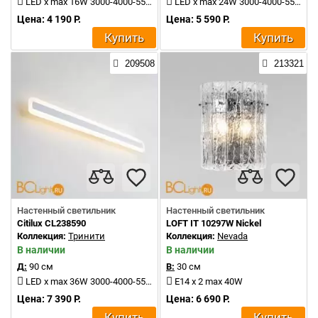
LED x max 16W 3000-4000-5500K 1500Lm
LED x max 24W 3000-4000-5500K 2400Lm
Цена: 4 190 Р.
Цена: 5 590 Р.
Купить
Купить
209508
213321
Настенный светильник
Настенный светильник
Citilux CL238590
LOFT IT 10297W Nickel
Коллекция:
Тринити
Коллекция:
Nevada
В наличии
В наличии
Д:
90 см
В:
30 см
LED x max 36W 3000-4000-5500K 4000Lm
E14 x 2 max 40W
Цена: 7 390 Р.
Цена: 6 690 Р.
Купить
Купить