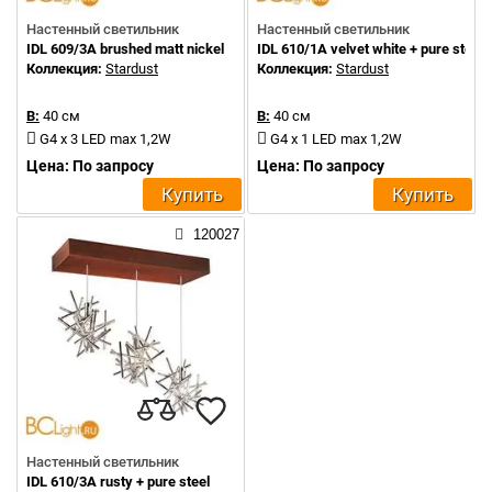
Настенный светильник
Настенный светильник
IDL 609/3A brushed matt nickel
IDL 610/1A velvet white + pure steel
Коллекция:
Stardust
Коллекция:
Stardust
В:
40 см
В:
40 см
G4 x 3 LED max 1,2W
G4 x 1 LED max 1,2W
Цена: По запросу
Цена: По запросу
Купить
Купить
120027
Настенный светильник
IDL 610/3A rusty + pure steel