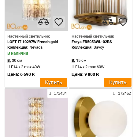
Настенный светильник
Настенный светильник
LOFT IT 10297W French gold
Freya FR5053WL-02BS
Коллекция:
Nevada
Коллекция:
Savoy
В наличии
В:
30 см
В:
15 см
E14 x 2 max 40W
E14 x 2 max 60W
Цена: 6 690 Р.
Цена: 9 800 Р.
Купить
Купить
173434
172462