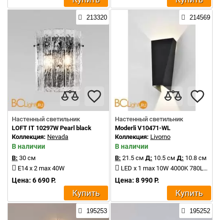
213320
214569
Настенный светильник
Настенный светильник
LOFT IT 10297W Pearl black
Moderli V10471-WL
Коллекция:
Nevada
Коллекция:
Livorno
В наличии
В наличии
В:
30 см
В:
21.5 см
Д:
10.5 см
Д:
10.8 см
E14 x 2 max 40W
LED x 1 max 10W 4000K 780Lm
Цена: 6 690 Р.
Цена: 8 990 Р.
Купить
Купить
195253
195252