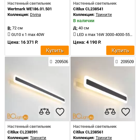
Настенный светильник
Настенный светильник
Wertmark WE186.01.501
Citilux CL238541
Коллекция:
Divina
Коллекция:
Тринити
В наличии
В:
72 см
Д:
40 см
GU10 x 1 max 40W
LED x max 16W 3000-4000-5500K 1500Lm
Цена: 16 371 Р.
Цена: 4 190 Р.
Купить
Купить
209506
209509
Настенный светильник
Настенный светильник
Citilux CL238591
Citilux CL238561
Коллекция:
Тринити
Коллекция:
Тринити