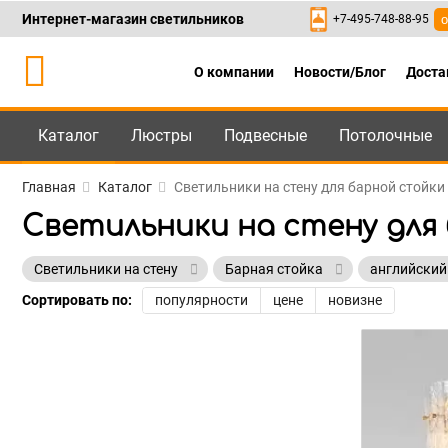
Интернет-магазин светильников
+7-495-748-88-95
о
О компании
Новости/Блог
Доста
Каталог
Люстры
Подвесные
Потолочные
Каталог
+7-495-748-88
Главная
Каталог
Светильники на стену для барной стойки
Светильники на стену для
Светильники на стену
Барная стойка
английски
Сортировать по:
популярности
цене
новизне