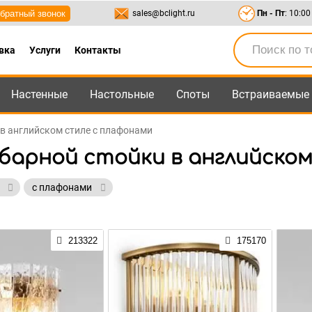
братный звонок
sales@bclight.ru
Пн - Пт
: 10:00
вка
Услуги
Контакты
Настенные
Настольные
Споты
Встраиваемые
-95
,
8-800-550-95-45
sales@bclight.ru
 в английском стиле с плафонами
 барной стойки в английско
й
с плафонами
213322
175170