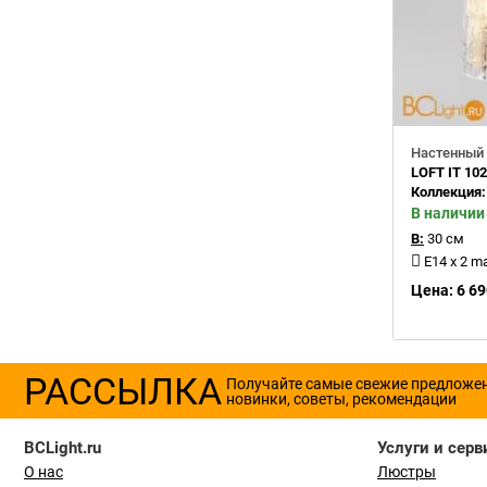
Настенный 
LOFT IT 102
Коллекция
В наличии
В:
30 см
E14 x 2 m
Цена: 6 69
РАССЫЛКА
Получайте самые свежие предложе
новинки, советы, рекомендации
BCLight.ru
Услуги и серв
О нас
Люстры