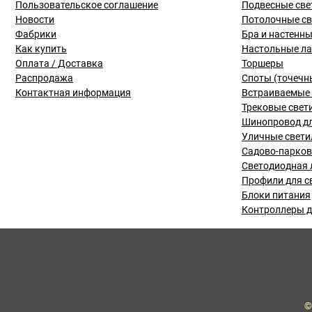
Пользовательское соглашение
Подвесные све
Новости
Потолочные с
Фабрики
Бра и настенн
Как купить
Настольные л
Оплата / Доставка
Торшеры
Распродажа
Споты (точечн
Контактная информация
Встраиваемые 
Трековые свет
Шинопровод дл
Уличные свети
Садово-парко
Светодиодная 
Профили для с
Блоки питания
Контроллеры д
©