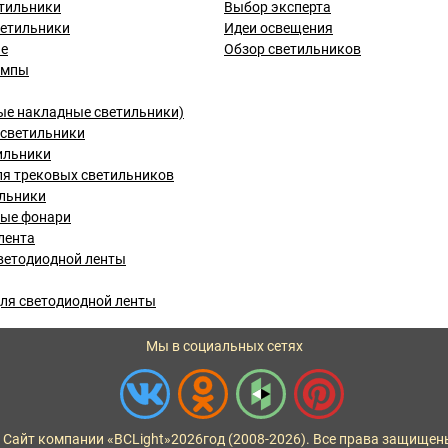
тильники
Выбор эксперта
ветильники
Идеи освещения
ые
Обзор светильников
ампы
ые накладные светильники)
светильники
ильники
я трековых светильников
льники
вые фонари
лента
ветодиодной ленты
ля светодиодной ленты
Мы в социальных сетях
 Сайт компании «BCLight»
2026
год (2008-2026). Все права защищен