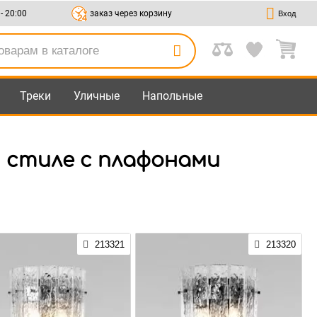
 - 20:00
заказ через корзину
Вход
Треки
Уличные
Напольные
м стиле с плафонами
213321
213320