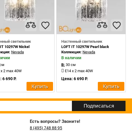
енный светильник
Настенный светильник
IT 10297W Nickel
LOFT IT 10297W Pearl black
екция:
Nevada
Коллекция:
Nevada
личии
В наличии
 см
В:
30 см
 x 2 max 40W
E14 x 2 max 40W
 6 690 Р.
Цена: 6 690 Р.
Купить
Купить
Есть вопросы? Звоните!
8 (495) 748 88 95