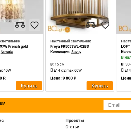
светильник
Настенный светильник
Наст
97W French gold
Freya FR5053WL-02BS
LOFT 
:
Nevada
Коллекция:
Savoy
Колл
В на
В:
15 см
В:
30
ax 40W
E14 x 2 max 60W
E14
0 Р.
Цена: 9 800 Р.
Цена:
Купить
Купить
ния
ис
Проекты
Статьи