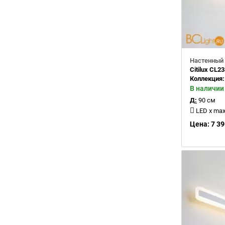
Настенный 
Citilux CL2
Коллекция
В наличии
Д:
90 см
LED x max 3
Цена: 7 39