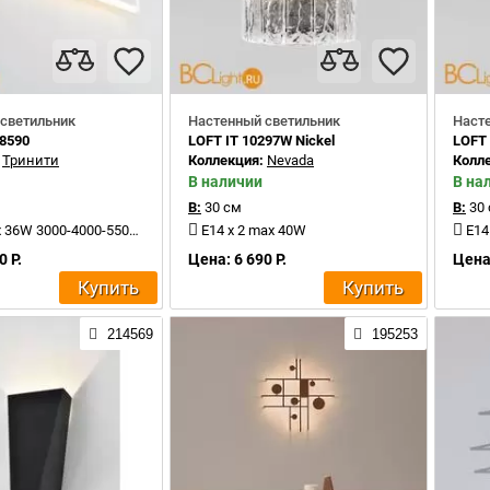
светильник
Настенный светильник
Наст
38590
LOFT IT 10297W Nickel
LOFT 
:
Тринити
Коллекция:
Nevada
Колл
В наличии
В на
В:
30 см
В:
30
6W 3000-4000-5500K 4000Lm
E14 x 2 max 40W
E14
0 Р.
Цена: 6 690 Р.
Цена:
Купить
Купить
214569
195253