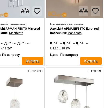
енный светильник
Настенный светильник
ight APMANIFESTO Mirrored steel
Axo Light APMANIFESTO Earth red
екция:
Manifesto
Коллекция:
Manifesto
 см
Д:
61 см
Д:
61 см
В:
61 см
Д:
61 см
Д:
61 см
 x 18.2W
LED x 18.2W
: По запросу
Цена: По запросу
Купить
Купить
120030
120029