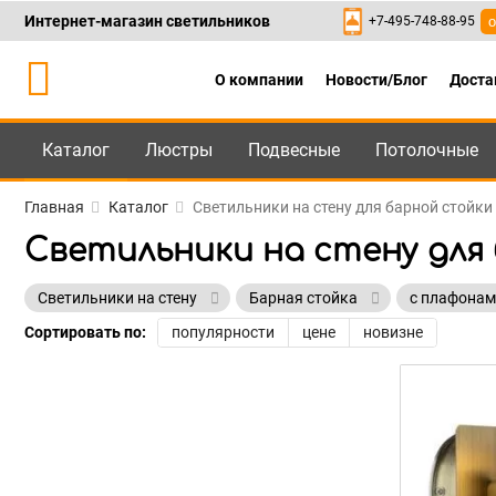
Интернет-магазин светильников
+7-495-748-88-95
о
О компании
Новости/Блог
Доста
Каталог
Люстры
Подвесные
Потолочные
Каталог
+7-495-748-88
Главная
Каталог
Светильники на стену для барной стойки
Светильники на стену для
Светильники на стену
Барная стойка
с плафона
Сортировать по:
популярности
цене
новизне