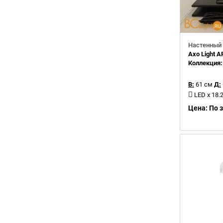
Настенный 
Axo Light 
Коллекция
В:
61 см
Д:
LED x 18
Цена: По 