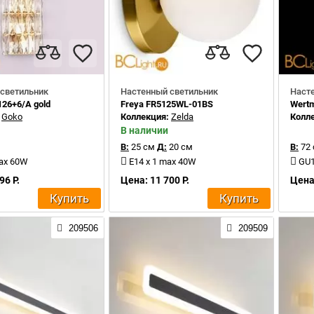
светильник
Настенный светильник
Наст
126+6/A gold
Freya FR5125WL-01BS
Wertm
:
Goko
Коллекция:
Zelda
Колл
В наличии
В:
25 см
Д:
20 см
В:
72
max 60W
E14 x 1 max 40W
GU1
96 Р.
Цена: 11 700 Р.
Цена:
Купить
Купить
209506
209509