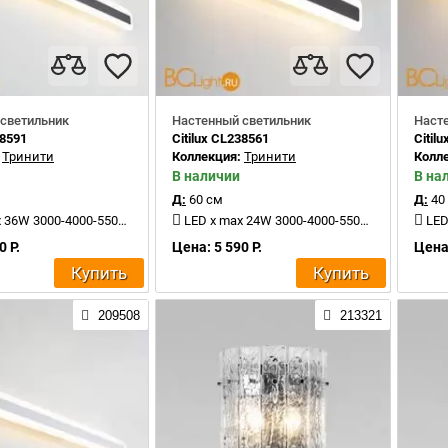
светильник
Настенный светильник
Наст
38591
Citilux CL238561
Citil
:
Тринити
Коллекция:
Тринити
Колл
В наличии
В на
Д:
60 см
Д:
40
6W 3000-4000-5500K 4000Lm
LED x max 24W 3000-4000-5500K 2400Lm
LED 
0 Р.
Цена: 5 590 Р.
Цена:
Купить
Купить
209508
213321