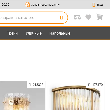
 - 20:00
заказ через корзину
Вход
Треки
Уличные
Напольные
213322
175170