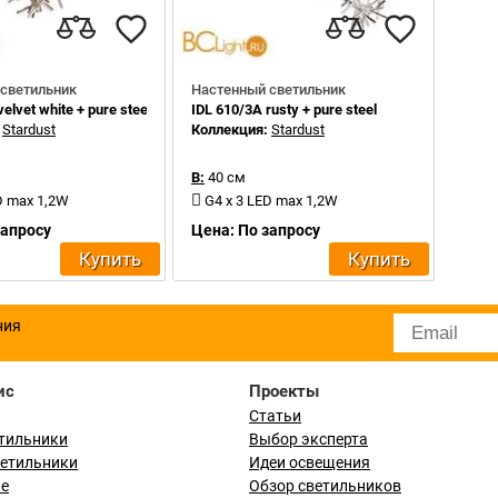
светильник
Настенный светильник
elvet white + pure steel
IDL 610/3A rusty + pure steel
:
Stardust
Коллекция:
Stardust
В:
40 см
D max 1,2W
G4 x 3 LED max 1,2W
запросу
Цена: По запросу
Купить
Купить
ния
ис
Проекты
Статьи
тильники
Выбор эксперта
ветильники
Идеи освещения
ые
Обзор светильников