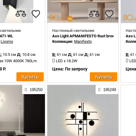
светильник
Настенный светильник
Наст
0471-WL
Axo Light APMANIFESTO Rust brown
Axo L
:
Livorno
Коллекция:
Manifesto
Колл
:
10.5 см
Д:
10.8 см
В:
61 см
Д:
61 см
Д:
61 см
В:
61
max 10W 4000K 780Lm
LED x 18.2W
LED
0 Р.
Цена: По запросу
Цена
Купить
Купить
195250
195249