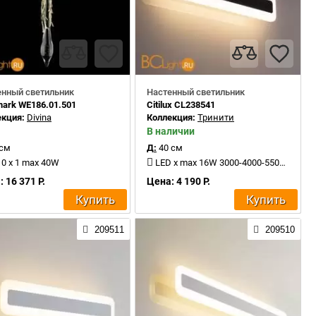
енный светильник
Настенный светильник
ark WE186.01.501
Citilux CL238541
екция:
Divina
Коллекция:
Тринити
В наличии
 см
Д:
40 см
0 x 1 max 40W
LED x max 16W 3000-4000-5500K 1500Lm
 16 371 Р.
Цена: 4 190 Р.
Купить
Купить
209511
209510