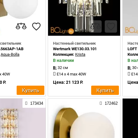
светильник
Настенный светильник
Наст
A5663AP-1AB
Wertmark WE130.03.101
LOFT 
:
Aqua-Bolla
Коллекция:
Krista
Колл
В наличии
В на
В:
32 см
В:
30
ax 40W
E14 x 4 max 40W
E14
0 Р.
Цена: 21 123 Р.
Цена:
Купить
Купить
173434
172462