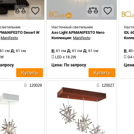
светильник
Настенный светильник
Наст
APMANIFESTO Desert White
Axo Light APMANIFESTO Nero
IDL 6
:
Manifesto
Коллекция:
Manifesto
Колл
61 см
Д:
61 см
В:
61 см
Д:
61 см
Д:
61 см
В:
40
.2W
LED x 18.2W
G4 
запросу
Цена: По запросу
Цена
Купить
Купить
120028
120027