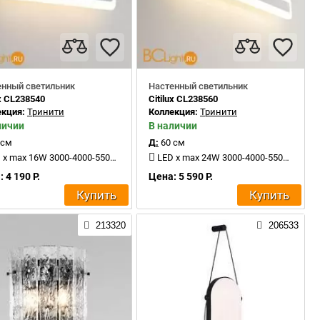
енный светильник
Настенный светильник
ux CL238540
Citilux CL238560
екция:
Тринити
Коллекция:
Тринити
личии
В наличии
 см
Д:
60 см
x max 16W 3000-4000-5500K 1500Lm
LED x max 24W 3000-4000-5500K 2400Lm
 4 190 Р.
Цена: 5 590 Р.
Купить
Купить
213320
206533