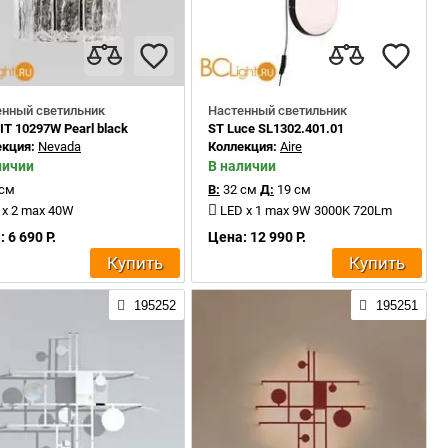
енный светильник
Настенный светильник
IT 10297W Pearl black
ST Luce SL1302.401.01
екция:
Nevada
Коллекция:
Aire
личии
В наличии
 см
В:
32 см
Д:
19 см
 x 2 max 40W
LED x 1 max 9W 3000K 720Lm
 6 690 Р.
Цена: 12 990 Р.
Купить
Купить
195252
195251