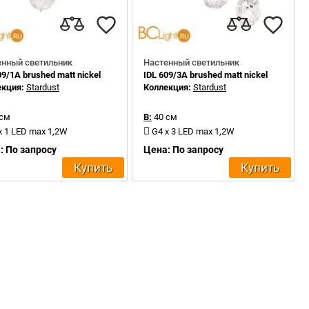
енный светильник
Настенный светильник
09/1A brushed matt nickel
IDL 609/3A brushed matt nickel
екция:
Stardust
Коллекция:
Stardust
 см
В:
40 см
x 1 LED max 1,2W
G4 x 3 LED max 1,2W
: По запросу
Цена: По запросу
Купить
Купить