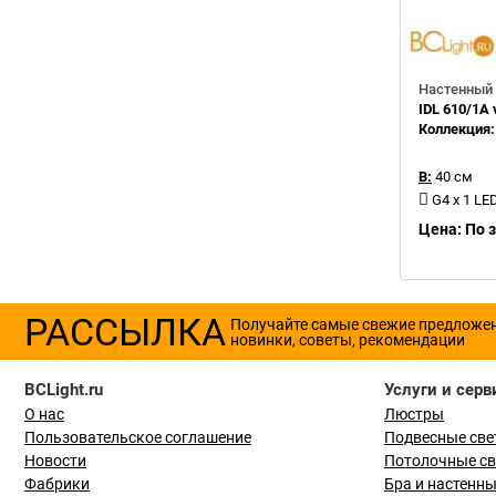
Настенный 
IDL 610/1A v
Коллекция
В:
40 см
G4 x 1 LE
Цена: По 
РАССЫЛКА
Получайте самые свежие предложе
новинки, советы, рекомендации
BCLight.ru
Услуги и серв
О нас
Люстры
Пользовательское соглашение
Подвесные све
Новости
Потолочные с
Фабрики
Бра и настенн