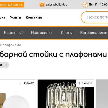
братный звонок
sales@bclight.ru
Пн - Пт
: 10:00
вка
Услуги
Контакты
Настенные
Настольные
Споты
Встраиваемые
-95
,
8-800-550-95-45
sales@bclight.ru
 с плафонами
 барной стойки с плафонами
ми
156242
176482