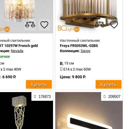
енный светильник
Настенный светильник
IT 10297W French gold
Freya FR5053WL-02BS
екция:
Nevada
Коллекция:
Savoy
личии
 см
В:
15 см
 x 2 max 40W
E14 x 2 max 60W
 6 690 Р.
Цена: 9 800 Р.
Купить
Купить
176873
209507