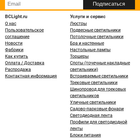
BCLight.ru
Услуги и сервис
О нас
Люстры
Пользовательское
Подвесные светильники
соглашение
Потолочные светильники
Новости
Бра и настенные
Фабрики
Настольные лампы
Как купить
Торшеры
Оплата / Доставка
Споты (точечные накладные
Распродажа
светильники)
Контактная информация
Встраиваемые светильники
Трековые светильники
Шинопровод для трековых
светильников
Уличные светильники
Садово-парковые фонари
Светодиодная лента
Профили для светодиодной
ленты
Блоки питания