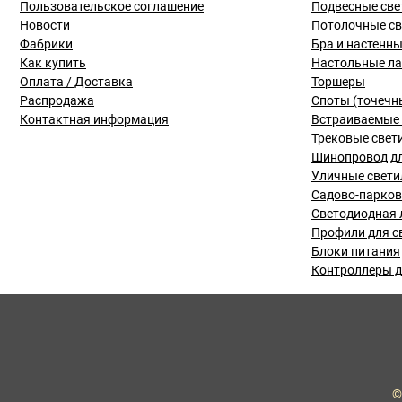
Пользовательское соглашение
Подвесные све
Новости
Потолочные с
Фабрики
Бра и настенн
Как купить
Настольные л
Оплата / Доставка
Торшеры
Распродажа
Споты (точечн
Контактная информация
Встраиваемые 
Трековые свет
Шинопровод дл
Уличные свети
Садово-парко
Светодиодная 
Профили для с
Блоки питания
Контроллеры д
©