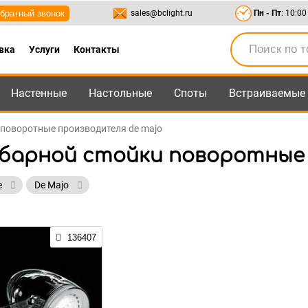
братный звонок
sales@bclight.ru
Пн - Пт
: 10:00
вка
Услуги
Контакты
Настенные
Настольные
Споты
Встраиваемые
-95
,
8-800-550-95-45
sales@bclight.ru
 поворотные производителя de majo
 барной стойки поворотные
е
De Majo
136407