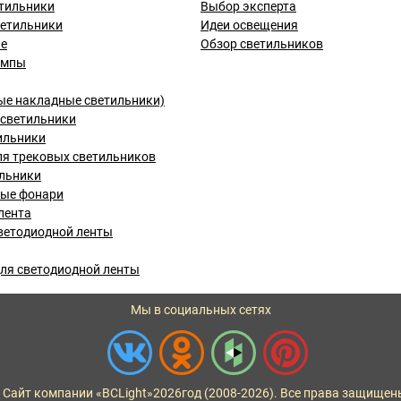
тильники
Выбор эксперта
ветильники
Идеи освещения
ые
Обзор светильников
ампы
ые накладные светильники)
светильники
ильники
я трековых светильников
льники
вые фонари
лента
ветодиодной ленты
ля светодиодной ленты
Мы в социальных сетях
 Сайт компании «BCLight»
2026
год (2008-2026). Все права защищен