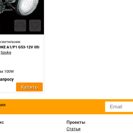
светильник
OKE A1/P1 G53-12V 0SPOK0A10
:
Spoke
max 100W
запросу
Купить
ния
ис
Проекты
Статьи