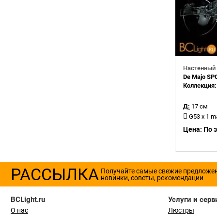
Настенный 
De Majo SP
Коллекция
Д:
17 см
G53 x 1 
Цена: По 
РАССЫЛКА
Получайте самые свежие предложе
новинки, советы, рекомендации
BCLight.ru
Услуги и серв
О нас
Люстры