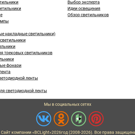
тильники
Выбор эксперта
ветильники
Идеи освещения
ые
Обзор светильников
ампы
ые накладные светильники)
светильники
ильники
я трековых светильников
льники
вые фонари
лента
ветодиодной ленты
ля светодиодной ленты
Мы в социальных сетях
 Сайт компании «BCLight»
2026
год (2008-2026). Все права защищен