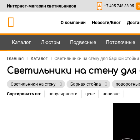
Интернет-магазин светильников
+7-495-748-88-95
о
О компании
Новости/Блог
Доста
Каталог
Люстры
Подвесные
Потолочные
Каталог
+7-495-748-88
Главная
Каталог
Светильники на стену для барной стойк
Светильники на стену для
Светильники на стену
Барная стойка
поворотны
Сортировать по:
популярности
цене
новизне