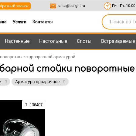
братный звонок
sales@bclight.ru
Пн - Пт
: 10:00
вка
Услуги
Контакты
Настенные
Настольные
Споты
Встраиваемые
-95
,
8-800-550-95-45
sales@bclight.ru
и поворотные с прозрачной арматурой
 барной стойки поворотные
е
Арматура прозрачное
136407