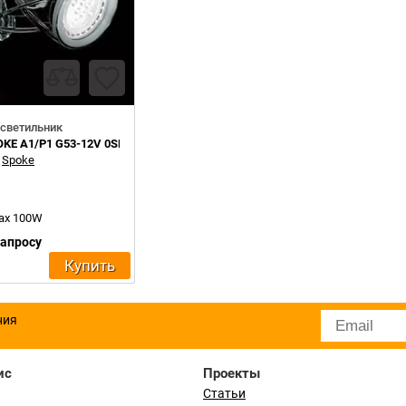
светильник
OKE A1/P1 G53-12V 0SPOK0A10
:
Spoke
max 100W
запросу
Купить
ния
ис
Проекты
Статьи