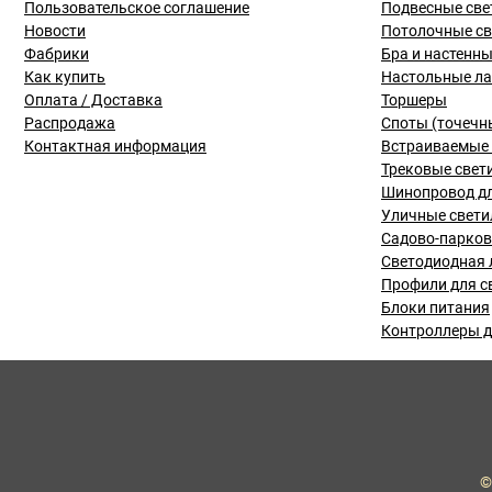
Пользовательское соглашение
Подвесные све
Новости
Потолочные с
Фабрики
Бра и настенн
Как купить
Настольные л
Оплата / Доставка
Торшеры
Распродажа
Споты (точечн
Контактная информация
Встраиваемые 
Трековые свет
Шинопровод дл
Уличные свети
Садово-парко
Светодиодная 
Профили для с
Блоки питания
Контроллеры д
©