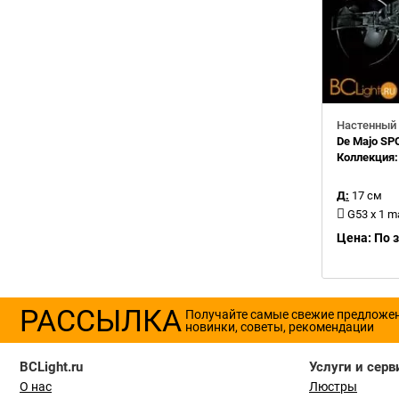
Настенный 
De Majo SP
Коллекция
Д:
17 см
G53 x 1 
Цена: По 
РАССЫЛКА
Получайте самые свежие предложе
новинки, советы, рекомендации
BCLight.ru
Услуги и серв
О нас
Люстры