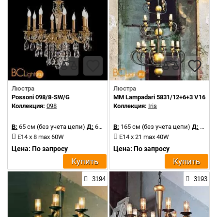
Люстра
Люстра
Possoni 098/8-SW/G
MM Lampadari 5831/12+6+3 V1691
Коллекция:
098
Коллекция:
Iris
В:
65 см (без учета цепи)
Д:
69 см
В:
165 см (без учета цепи)
Д:
100 см
E14 x 8 max 60W
E14 x 21 max 40W
Цена: По запросу
Цена: По запросу
Купить
Купить
3194
3193