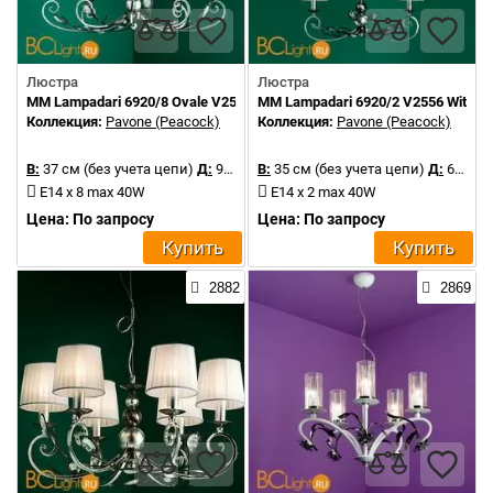
Люстра
Люстра
MM Lampadari 6920/8 Ovale V2556 With White Organza
MM Lampadari 6920/2 V2556 With Wh
Коллекция:
Pavone (Peacock)
Коллекция:
Pavone (Peacock)
В:
37 см (без учета цепи)
Д:
97 см
В:
35 см (без учета цепи)
Д:
66 см
E14 x 8 max 40W
E14 x 2 max 40W
Цена: По запросу
Цена: По запросу
Купить
Купить
2882
2869