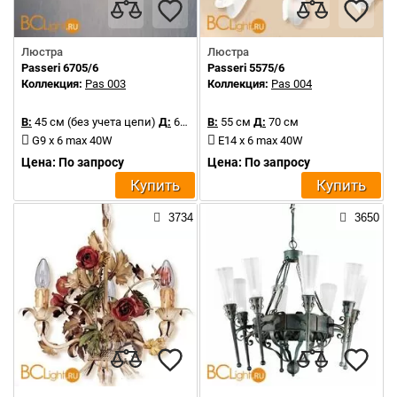
Люстра
Люстра
Passeri 6705/6
Passeri 5575/6
Коллекция:
Pas 003
Коллекция:
Pas 004
В:
45 см (без учета цепи)
Д:
65 см
В:
55 см
Д:
70 см
G9 x 6 max 40W
E14 x 6 max 40W
Цена: По запросу
Цена: По запросу
Купить
Купить
3734
3650