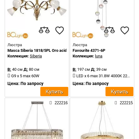
Люстра
Люстра
Masca Siberia 1818/5PL Oro acido / Glass 414
Favourite 4371-6P
Коллекция:
Siberia
Коллекция:
luna
В:
40 см
Д:
80 см
В:
197 см
Д:
39 см
G9 x 5 max 60W
LED x 6 max 31.8W 4000K 2240Lm
Цена: По запросу
Цена: По запросу
Купить
Купить
222216
222215