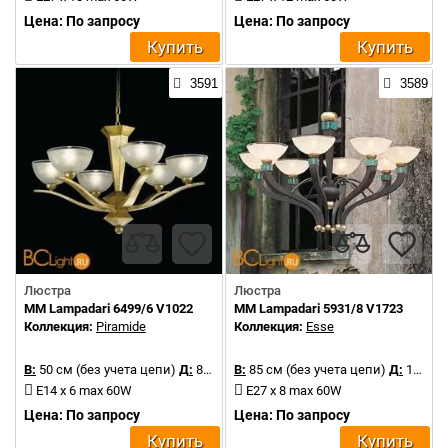
Цена: По запросу
Цена: По запросу
Купить
Купить
3591
3589
Люстра
Люстра
MM Lampadari 6499/6 V1022
MM Lampadari 5931/8 V1723
Коллекция:
Piramide
Коллекция:
Esse
В:
50 см (без учета цепи)
Д:
85 см
В:
85 см (без учета цепи)
Д:
130 см
E14 x 6 max 60W
E27 x 8 max 60W
Цена: По запросу
Цена: По запросу
Купить
Купить