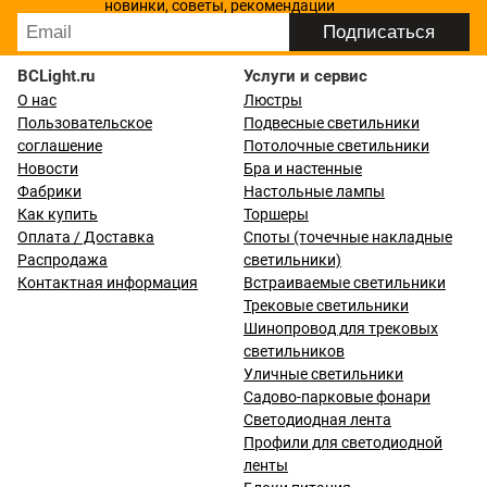
новинки, советы, рекомендации
BCLight.ru
Услуги и сервис
О нас
Люстры
Пользовательское
Подвесные светильники
соглашение
Потолочные светильники
Новости
Бра и настенные
Фабрики
Настольные лампы
Как купить
Торшеры
Оплата / Доставка
Споты (точечные накладные
Распродажа
светильники)
Контактная информация
Встраиваемые светильники
Трековые светильники
Шинопровод для трековых
светильников
Уличные светильники
Садово-парковые фонари
Светодиодная лента
Профили для светодиодной
ленты