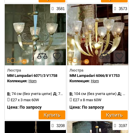
3581
3573
Люстра
Люстра
MM Lampadari 6071/3 V1758
MM Lampadari 6066/8 V1753
Коллекция:
Horn
Коллекция:
Horn
В:
74 см (без учета цепи)
Д:
70 см
В:
104 см (без учета цепи)
Д:
73 см
E27 x 3 max 60W
E27 x 8 max 60W
Цена: По запросу
Цена: По запросу
Купить
Купить
3208
3197