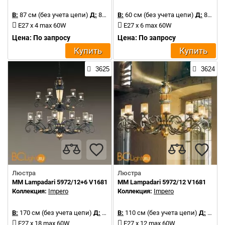
В:
87 см (без учета цепи)
Д:
87 см
В:
60 см (без учета цепи)
Д:
85 см
E27 x 4 max 60W
E27 x 6 max 60W
Цена: По запросу
Цена: По запросу
Купить
Купить
3625
3624
Люстра
Люстра
MM Lampadari 5972/12+6 V1681
MM Lampadari 5972/12 V1681
Коллекция:
Impero
Коллекция:
Impero
В:
170 см (без учета цепи)
Д:
180 см
В:
110 см (без учета цепи)
Д:
180 см
E27 x 18 max 60W
E27 x 12 max 60W