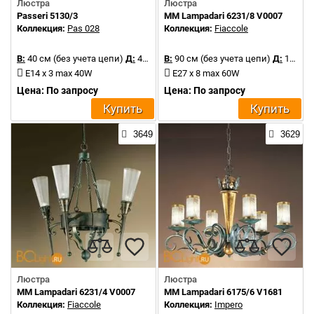
Люстра
Люстра
Passeri 5130/3
MM Lampadari 6231/8 V0007
Коллекция:
Pas 028
Коллекция:
Fiaccole
В:
40 см (без учета цепи)
Д:
44 см
В:
90 см (без учета цепи)
Д:
100 см
E14 x 3 max 40W
E27 x 8 max 60W
Цена: По запросу
Цена: По запросу
Купить
Купить
3649
3629
Люстра
Люстра
MM Lampadari 6231/4 V0007
MM Lampadari 6175/6 V1681
Коллекция:
Fiaccole
Коллекция:
Impero