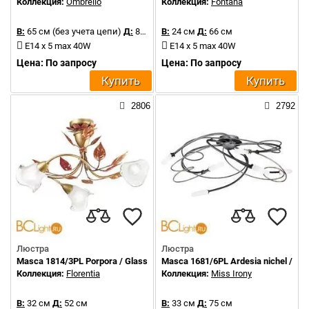
Коллекция:
Ombrello
Коллекция:
Fontana
В:
65 см (без учета цепи)
Д:
80 см
В:
24 см
Д:
66 см
E14 x 5 max 40W
E14 x 5 max 40W
Цена: По запросу
Цена: По запросу
Купить
Купить
2806
2792
Люстра
Люстра
Masca 1814/3PL Porpora / Glass 413
Masca 1681/6PL Ardesia nichel / Gla
Коллекция:
Florentia
Коллекция:
Miss Irony
В:
32 см
Д:
52 см
В:
33 см
Д:
75 см