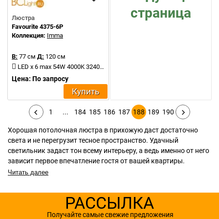
страница
Люстра
Favourite 4375-6P
Коллекция:
Imma
В:
77 см
Д:
120 см
LED x 6 max 54W 4000K 3240Lm
Цена: По запросу
Купить
1
...
184
185
186
187
188
189
190
Хорошая потолочная люстра в прихожую даст достаточно
света и не перегрузит тесное пространство. Удачный
светильник задаст тон всему интерьеру, а ведь именно от него
зависит первое впечатление гостя от вашей квартиры.
Читать далее
РАССЫЛКА
Получайте самые свежие предложения