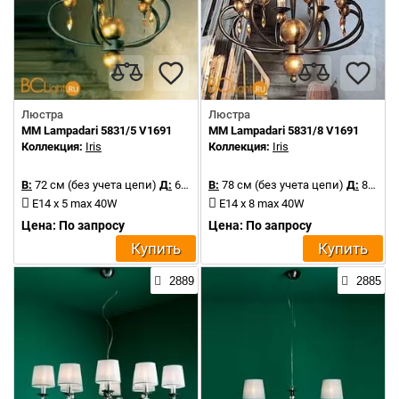
Люстра
Люстра
MM Lampadari 5831/5 V1691
MM Lampadari 5831/8 V1691
Коллекция:
Iris
Коллекция:
Iris
В:
72 см (без учета цепи)
Д:
62 см
В:
78 см (без учета цепи)
Д:
84 см
E14 x 5 max 40W
E14 x 8 max 40W
Цена: По запросу
Цена: По запросу
Купить
Купить
2889
2885