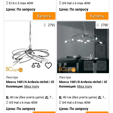
E14 x 3 max 40W
G9 Hal x 6 max 40W
Цена: По запросу
Цена: По запросу
Купить
Купить
2791
2790
Люстра
Люстра
Masca 1681/6 Ardesia nichel / Glass 347
Masca 1681/8 Ardesia nichel / Glass
Коллекция:
Miss Irony
Коллекция:
Miss Irony
В:
40 см (без учета цепи)
Д:
75 см
В:
40 см (без учета цепи)
Д:
110 см
G9 Hal x 6 max 40W
G9 Hal x 8 max 40W
Цена: По запросу
Цена: По запросу