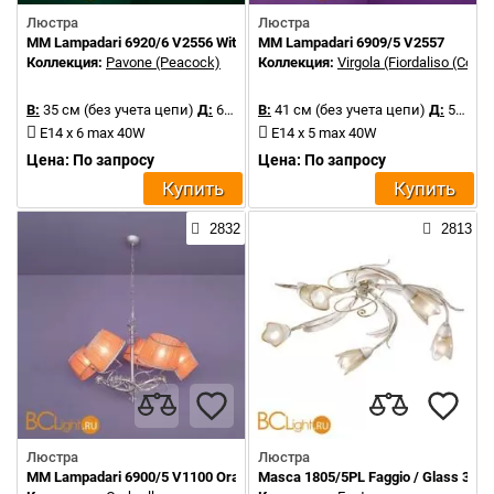
Люстра
Люстра
MM Lampadari 6920/6 V2556 With White Organza
MM Lampadari 6909/5 V2557
Коллекция:
Pavone (Peacock)
Коллекция:
Virgola (Fiordaliso (Cornf
В:
35 см (без учета цепи)
Д:
68 см
В:
41 см (без учета цепи)
Д:
58 см
E14 x 6 max 40W
E14 x 5 max 40W
Цена: По запросу
Цена: По запросу
Купить
Купить
2832
2813
Люстра
Люстра
MM Lampadari 6900/5 V1100 Orange shades
Masca 1805/5PL Faggio / Glass 391