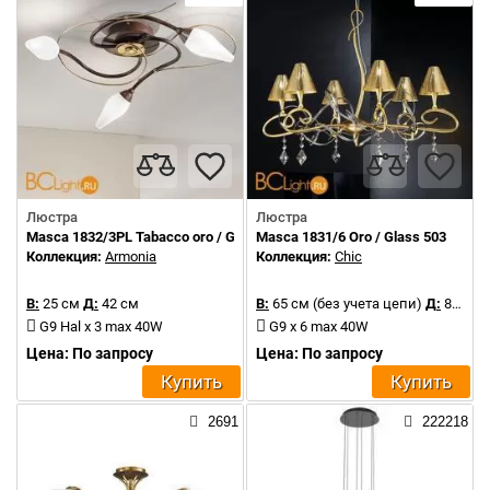
Люстра
Люстра
Masca 1832/3PL Tabacco oro / Glass 505
Masca 1831/6 Oro / Glass 503
Коллекция:
Armonia
Коллекция:
Chic
В:
25 см
Д:
42 см
В:
65 см (без учета цепи)
Д:
80 см
G9 Hal x 3 max 40W
G9 x 6 max 40W
Цена: По запросу
Цена: По запросу
Купить
Купить
2691
222218