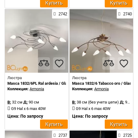
Купить
Купить
2742
2740
Люстра
Люстра
Masca 1832/6PL Ral ardesia / Glass 505
Masca 1832/6 Tabacco oro / Glass 5
Коллекция:
Armonia
Коллекция:
Armonia
В:
32 см
Д:
90 см
В:
38 см (без учета цепи)
Д:
90 см
G9 Hal x 6 max 40W
G9 Hal x 6 max 40W
Цена: По запросу
Цена: По запросу
Купить
Купить
2737
2725