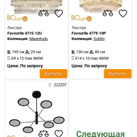
Люстра
Люстра
Favourite 4715-12U
Favourite 4779-10P
Коллекция:
Magnitudo
Коллекция:
Subito
В:
195 см
Д:
29 см
В:
130 см
Д:
80 см
G9 x 12 max 480W
E14 x 10 max 400W
Цена: По запросу
Цена: По запросу
Купить
Купить
222207
Следующая