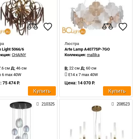
ра
Люстра
 Light 5066/6
Arte Lamp A4077SP-7GO
екция:
CHAINY
Коллекция:
mallika
.6 см
Д:
46 см
В:
22 см
Д:
60 см
x 6 max 40W
E14 x 7 max 40W
 75 474 Р.
Цена: 14 070 Р.
Купить
Купить
210325
208523