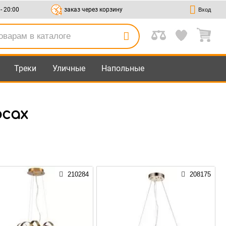
 - 20:00
заказ через корзину
Вход
Треки
Уличные
Напольные
осах
210284
208175