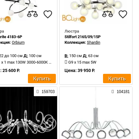
ра
Люстра
rite 4183-6P
Stilfort 2165/09/15P
екция:
Orbium
Коллекция:
Shardin
22 до 100 см
Д:
100 см
В:
150 см
Д:
63 см
x 1 max 130W 3000-6000K 4050Lm
G9 x 15 max 5W
 25 600 Р.
Цена: 39 950 Р.
Купить
Купить
159703
104181