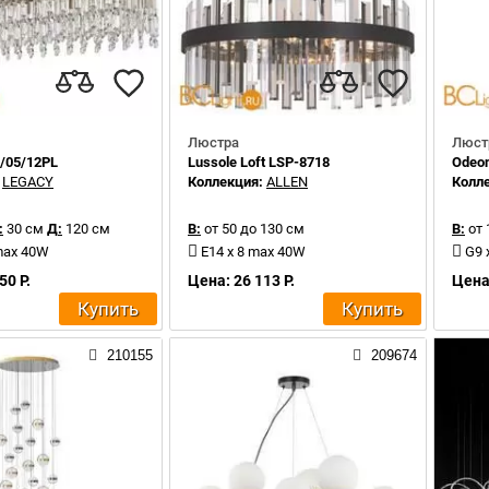
Люстра
Люст
58/05/12PL
Lussole Loft LSP-8718
Odeon
:
LEGACY
Коллекция:
ALLEN
Колл
:
30 см
Д:
120 см
В:
от 50 до 130 см
В:
от 
max 40W
E14 x 8 max 40W
G9 
50 Р.
Цена: 26 113 Р.
Цена:
Купить
Купить
210155
209674