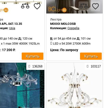
ра
Люстра
t APL.047.13.35
MOOOI MOLCOSB
екция:
Usia
Коллекция:
Coppelia
30 до 140 см
Д:
120 см
В:
от 54 до 454 см
Д:
101 см
 x 1 max 35W 4000K 1925Lm
LED x 54 20W 2700K 600lm
 17 200 Р.
Цена: По запросу
Купить
Купить
136268
103117