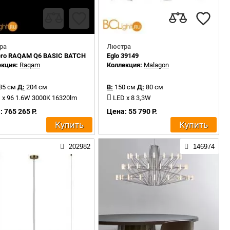
ра
Люстра
ero RAQAM Q6 BASIC BATCH A – MODULO 2 × 16 G04
Eglo 39149
екция:
Raqam
Коллекция:
Malagon
35 см
Д:
204 см
В:
150 см
Д:
80 см
 x 96 1.6W 3000K 16320lm
LED x 8 3,3W
 765 265 Р.
Цена: 55 790 Р.
Купить
Купить
202982
146974