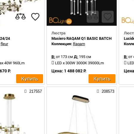
Люстра
Люст
124/24
Masiero RAQAM Q1 BASIC BATCH B – MOD. 3 × 1
Lucid
:
fleur
Коллекция:
Raqam
Колл
В:
от 173 см
Д:
195 см
В:
от 
max 40W 960Lm
LED x 300W 3000K 39000Lm
LED
670 Р.
Цена: 1 488 082 Р.
Цена:
Купить
Купить
217557
208573