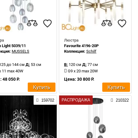
ра
Люстра
 Light 5039/11
Favourite 4196-20P
екция:
MUSSELS
Коллекция:
Schilf
125 до 144 см
Д:
53 см
В:
120 см
Д:
77 см
x 11 max 40W
G9 x 20 max 20W
 48 050 Р.
Цена: 30 800 Р.
Купить
Купить
РАСПРОДАЖА
159702
210322