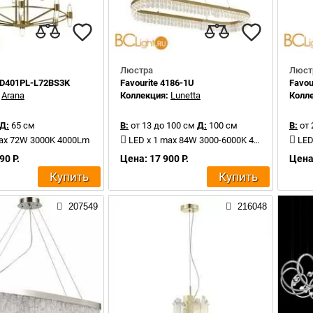
Люстра
Люст
OD401PL-L72BS3K
Favourite 4186-1U
Favou
:
Arana
Коллекция:
Lunetta
Колл
Д:
65 см
В:
от 13 до 100 см
Д:
100 см
В:
от 
max 72W 3000K 4000Lm
LED x 1 max 84W 3000-6000K 4410Lm
LED 
90 Р.
Цена: 17 900 Р.
Цена:
Купить
Купить
207549
216048