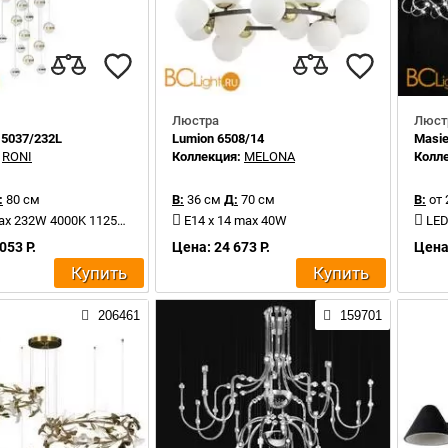
Люстра
Люст
 5037/232L
Lumion 6508/14
Masie
:
RONI
Коллекция:
MELONA
Колл
:
80 см
В:
36 см
Д:
70 см
В:
от 
ax 232W 4000K 11250Lm
E14 x 14 max 40W
LED
053 Р.
Цена: 24 673 Р.
Цена:
Купить
Купить
206461
159701