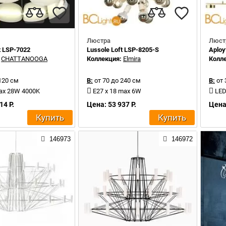
Люстра
Люст
t LSP-7022
Lussole Loft LSP-8205-S
Aploy
:
CHATTANOOGA
Коллекция:
Elmira
Колл
120 см
В:
от 70 до 240 см
В:
от 
max 28W 4000K
E27 x 18 max 6W
LED
14 Р.
Цена: 53 937 Р.
Цена:
Купить
Купить
146973
146972