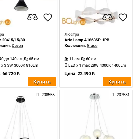
ра
Люстра
0 + MOD. 4 × 10 + MOD. 3 × 10 G04
e 20415/15/30
Arte Lamp A1868SP-1PB
екция:
Devon
Коллекция:
Grace
40 до 140 см
Д:
65 см
В:
11 см
Д:
60 см
 x 3 3W 3000K 810Lm
LED x 1 max 28W 4000K 1400Lm
 66 720 Р.
Цена: 22 490 Р.
Купить
Купить
208555
207581