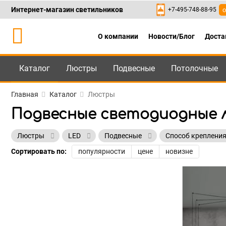
Интернет-магазин светильников
+7-495-748-88-95
о
О компании
Новости/Блог
Доста
Каталог
Люстры
Подвесные
Потолочные
Каталог
+7-495-748-88
Главная
Каталог
Люстры
Подвесные светодиодные 
Люстры
LED
Подвесные
Способ крепления
Сортировать по:
популярности
цене
новизне