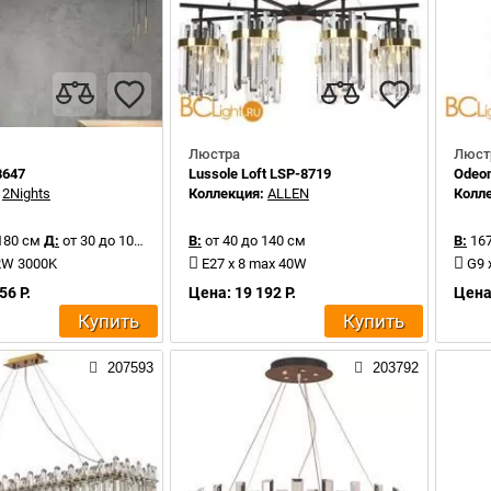
Люстра
Люст
8647
Lussole Loft LSP-8719
Odeon
:
2Nights
Коллекция:
ALLEN
Колл
180 см
Д:
от 30 до 100 см
В:
от 40 до 140 см
В:
167
12W 3000K
E27 x 8 max 40W
G9 
56 Р.
Цена: 19 192 Р.
Цена:
Купить
Купить
207593
203792