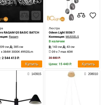
ра
Люстра
ro RAQAM Q5 BASIC BATCH D – MOD. 1 × 16 + MOD. 1 × 8 + MOD. 1 × 8 G04
Odeon Light 5038/7
екция:
Raqam
Коллекция:
MUSSELS
В наличии
209 см
Д:
385 см
В:
143 см
Д:
43 см
 x 384W 3000K 49920Lm
G9 x 7 max 40W
 2 544 413 Р.
30 880 Р.
Купить
Купить
Цена: 15 440 Р.
143915
208010