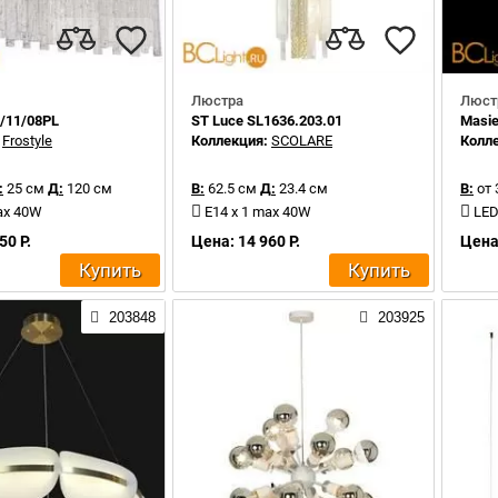
Люстра
Люст
55/11/08PL
ST Luce SL1636.203.01
Masi
:
Frostyle
Коллекция:
SCOLARE
Колл
:
25 см
Д:
120 см
В:
62.5 см
Д:
23.4 см
В:
от 
ax 40W
E14 x 1 max 40W
LED
50 Р.
Цена: 14 960 Р.
Цена:
Купить
Купить
203848
203925