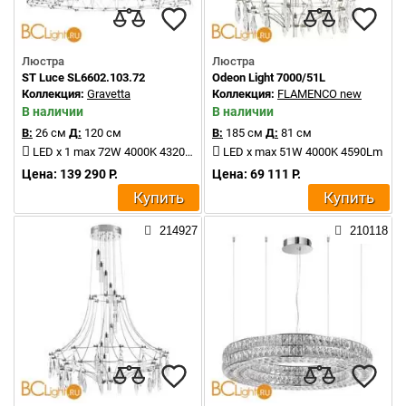
Люстра
Люстра
ST Luce SL6602.103.72
Odeon Light 7000/51L
Коллекция:
Gravetta
Коллекция:
FLAMENCO new
В наличии
В наличии
В:
26 см
Д:
120 см
В:
185 см
Д:
81 см
LED x 1 max 72W 4000K 4320Lm
LED x max 51W 4000K 4590Lm
Цена: 139 290 Р.
Цена: 69 111 Р.
Купить
Купить
214927
210118