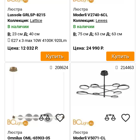
Люстра
Люстра
Lussole GRLSP-8215
Moderli V2740-6CL
Коллекция:
Lattice
Коллекция:
Lewes
В наличии
В наличии
В:
23 см
Д:
40 см
В:
75 см
Д:
63 см
Д:
63 см
E27 x 3 max 10W 4100K 920Lm
Цена: 12 032 Р.
Цена: 24 990 Р.
Купить
Купить
208624
214463
Люстра
Люстра
Omnilux OML-65903-05
Moderli V5071-CL