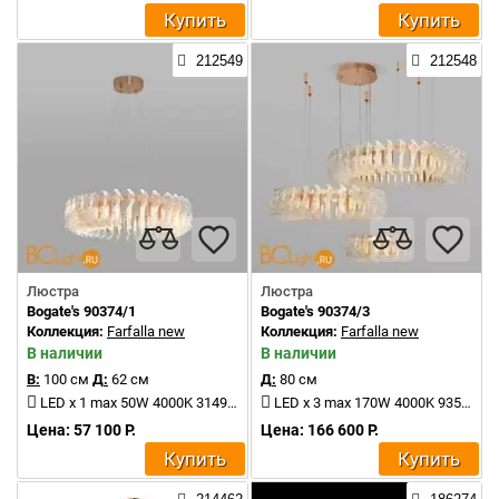
Купить
Купить
212549
212548
Люстра
Люстра
Bogate's 90374/1
Bogate's 90374/3
Коллекция:
Farfalla new
Коллекция:
Farfalla new
В наличии
В наличии
В:
100 см
Д:
62 см
Д:
80 см
LED x 1 max 50W 4000K 3149Lm
LED x 3 max 170W 4000K 9350Lm
Цена: 57 100 Р.
Цена: 166 600 Р.
Купить
Купить