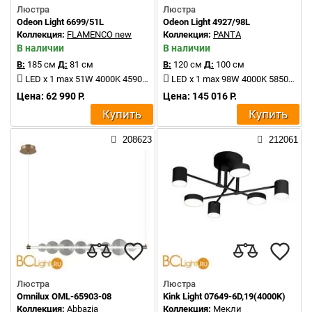
Люстра
Люстра
Odeon Light 6699/51L
Odeon Light 4927/98L
Коллекция:
FLAMENCO new
Коллекция:
PANTA
В наличии
В наличии
В:
185 см
Д:
81 см
В:
120 см
Д:
100 см
LED x 1 max 51W 4000K 4590Lm
LED x 1 max 98W 4000K 5850Lm
Цена: 62 990 Р.
Цена: 145 016 Р.
Купить
Купить
208623
212061
Люстра
Люстра
Omnilux OML-65903-08
Kink Light 07649-6D,19(4000K)
Коллекция:
Abbazia
Коллекция:
Мекли