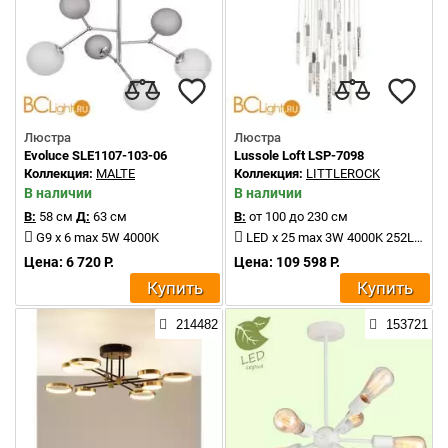
Люстра
Люстра
Evoluce SLE1107-103-06
Lussole Loft LSP-7098
Коллекция:
MALTE
Коллекция:
LITTLEROCK
В наличии
В наличии
В:
58 см
Д:
63 см
В:
от 100 до 230 см
G9 x 6 max 5W 4000K
LED x 25 max 3W 4000K 252Lm
Цена: 6 720 Р.
Цена: 109 598 Р.
Купить
Купить
214482
153721