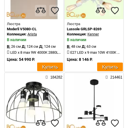
Люстра
Люстра
Moderli V5080-CL
Lussole GRLSP-8269
Коллекция:
Arista
Коллекция:
Kenner
В наличии
В наличии
В:
26 см
Д:
124 см
Д:
124 см
В:
48 см
Д:
63 см
LED x 8 max 9W 4000K 2880Lm
Е27 LED x 9 max 10W 4100K 5670Lm
Цена: 54 990 Р.
Цена: 8 146 Р.
Купить
Купить
184282
214461