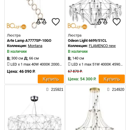
Люстра
Люстра
Arte Lamp A7777SP-10GO
Odeon Light 6699/51CL
Коллекция:
Montana
Коллекция:
FLAMENCO new
В наличии
В наличии
В:
300 см
Д:
66 см
В:
140 см
LED x 1 max 40W 4000K 2000Lm
LED x 1 max 51W 4000K 4590Lm
Цена: 46 090 Р.
67 870 Р.
Купить
Купить
Цена: 54 300 Р.
215921
214920