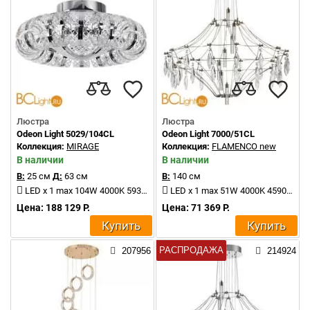
Люстра
Люстра
Odeon Light 5029/104CL
Odeon Light 7000/51CL
Коллекция:
MIRAGE
Коллекция:
FLAMENCO new
В наличии
В наличии
В:
25 см
Д:
63 см
В:
140 см
LED x 1 max 104W 4000K 5935Lm
LED x 1 max 51W 4000K 4590Lm
Цена: 188 129 Р.
Цена: 71 369 Р.
Купить
Купить
РАСПРОДАЖА
207956
214924