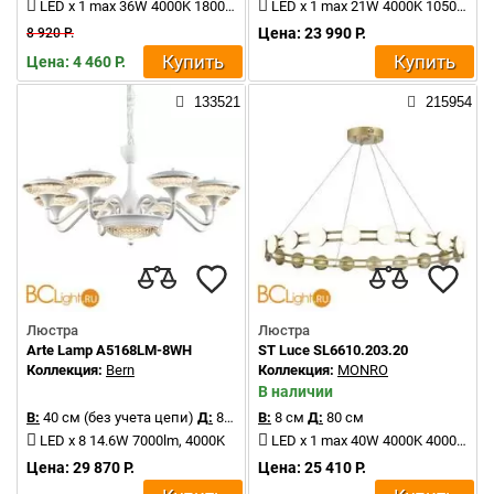
LED x 1 max 36W 4000K 1800Lm
LED x 1 max 21W 4000K 1050Lm
Цена: 23 990 Р.
8 920 Р.
Купить
Купить
Цена: 4 460 Р.
133521
215954
Люстра
Люстра
Arte Lamp A5168LM-8WH
ST Luce SL6610.203.20
Коллекция:
Bern
Коллекция:
MONRO
В наличии
В:
40 см (без учета цепи)
Д:
83 см
В:
8 см
Д:
80 см
LED x 8 14.6W 7000lm, 4000K
LED x 1 max 40W 4000K 4000Lm
Цена: 29 870 Р.
Цена: 25 410 Р.