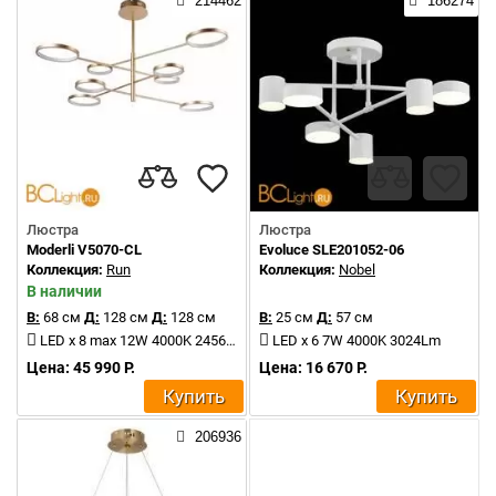
214462
186274
Люстра
Люстра
Moderli V5070-CL
Evoluce SLE201052-06
Коллекция:
Run
Коллекция:
Nobel
В наличии
В:
68 см
Д:
128 см
Д:
128 см
В:
25 см
Д:
57 см
LED x 8 max 12W 4000K 2456Lm
LED x 6 7W 4000K 3024Lm
Цена: 45 990 Р.
Цена: 16 670 Р.
Купить
Купить
206936