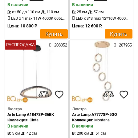
В наличии
В наличии
В:
от 50 до 110 см
Д:
110 см
В:
25 см
Д:
57 см
LED x 1 max 11W 4000K 605Lm
LED x 3*3 max 12*16W 4000K 3780Lm
Цена: 10 800 Р.
Цена: 12 600 Р.
Купить
Купить
РАСПРОДАЖА
208052
207955
Люстра
Люстра
Arte Lamp A1847SP-36BK
Arte Lamp A7777SP-5GO
Коллекция:
Cinta
Коллекция:
Montana
В наличии
В наличии
В:
5 см
Д:
42 см
В:
200 см
Д:
51 см