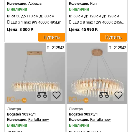
Коллекция:
Abbazia
Коллекция:
Run
В наличии
В наличии
В:
от 50 до 110 см
Д:
80 см
В:
68 см
Д:
128 см
Д:
128 см
LED x 1 max 9W 4000K 495Lm
LED x 8 max 12W 4000K 2456Lm
Цена: 8 000 Р.
Цена: 45 990 Р.
Купить
Купить
212543
212542
Люстра
Люстра
Bogate's 90376/1
Bogate's 90375/1
Коллекция:
Farfalla new
Коллекция:
Farfalla new
В наличии
В наличии