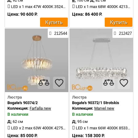
Д:
92 см
В:
100 см
Д:
82 см
LED x 1 max 47W 4000K 3524Lm
LED x 1 max 68W 4000K 4213Lm
Цена: 90 600 Р.
Цена: 86 400 Р.
Купить
Купить
212544
212427
Люстра
Люстра
Bogate's 90374/2
Bogate's 90372/1 Strotskis
Коллекция:
Farfalla new
Коллекция:
Marvel new
В наличии
В наличии
Д:
62 см
Д:
95 см
LED x 2 max 63W 4000K 4275Lm
LED x 1 max 66W 4000K 8533Lm
Цена: 85 000 Р.
Цена: 158 300 Р.