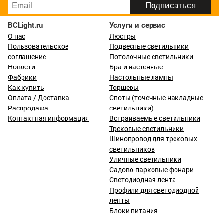
BCLight.ru
Услуги и сервис
О нас
Люстры
Пользовательское
Подвесные светильники
соглашение
Потолочные светильники
Новости
Бра и настенные
Фабрики
Настольные лампы
Как купить
Торшеры
Оплата / Доставка
Споты (точечные накладные
Распродажа
светильники)
Контактная информация
Встраиваемые светильники
Трековые светильники
Шинопровод для трековых
светильников
Уличные светильники
Садово-парковые фонари
Светодиодная лента
Профили для светодиодной
ленты
Блоки питания