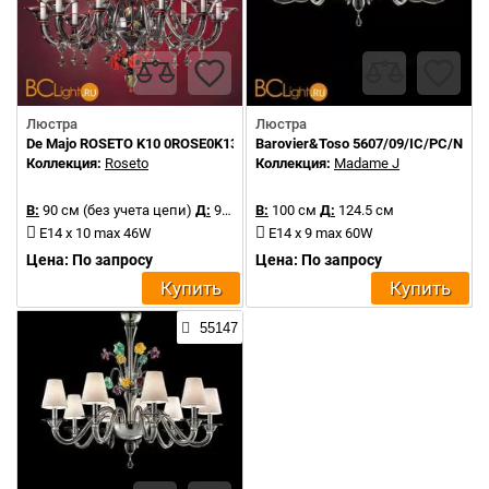
Люстра
Люстра
De Majo ROSETO K10 0ROSE0K13
Barovier&Toso 5607/09/IC/PC/NN
Коллекция:
Roseto
Коллекция:
Madame J
В:
90 см (без учета цепи)
Д:
90 см
В:
100 см
Д:
124.5 см
E14 x 10 max 46W
E14 x 9 max 60W
Цена: По запросу
Цена: По запросу
Купить
Купить
55147