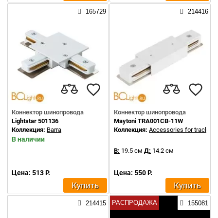
165729
214416
Коннектор шинопровода
Коннектор шинопровода
Lightstar 501136
Maytoni TRA001CB-11W
Коллекция:
Barra
Коллекция:
Accessories for tracks U
В наличии
В:
19.5 см
Д:
14.2 см
Цена: 513 Р.
Цена: 550 Р.
Купить
Купить
РАСПРОДАЖА
214415
155081