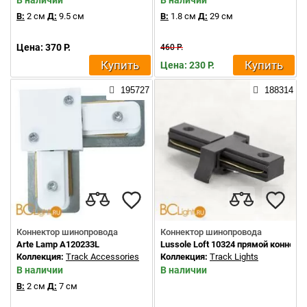
В наличии
В наличии
В:
2 см
Д:
9.5 см
В:
1.8 см
Д:
29 см
Цена: 370 Р.
460 Р.
Купить
Купить
Цена: 230 Р.
195727
188314
Коннектор шинопровода
Коннектор шинопровода
Arte Lamp A120233L
Lussole Loft 10324 прямой коннект
Коллекция:
Track Accessories
Коллекция:
Track Lights
В наличии
В наличии
В:
2 см
Д:
7 см