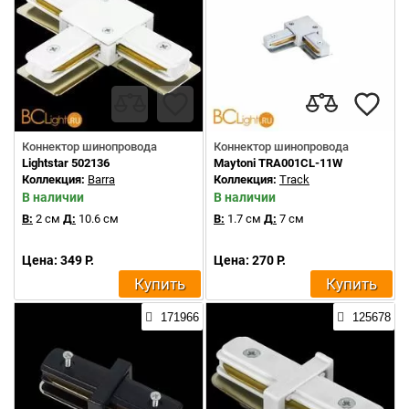
Коннектор шинопровода
Коннектор шинопровода
Lightstar 502136
Maytoni TRA001CL-11W
Коллекция:
Barra
Коллекция:
Track
В наличии
В наличии
В:
2 см
Д:
10.6 см
В:
1.7 см
Д:
7 см
Цена: 349 Р.
Цена: 270 Р.
Купить
Купить
171966
125678