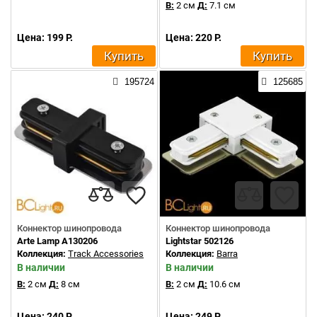
В:
2 см
Д:
7.1 см
Цена: 199 Р.
Цена: 220 Р.
Купить
Купить
195724
125685
Коннектор шинопровода
Коннектор шинопровода
Arte Lamp A130206
Lightstar 502126
Коллекция:
Track Accessories
Коллекция:
Barra
В наличии
В наличии
В:
2 см
Д:
8 см
В:
2 см
Д:
10.6 см
Цена: 240 Р.
Цена: 249 Р.