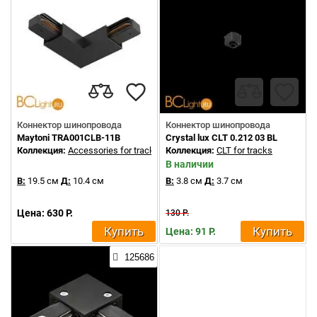
Коннектор шинопровода
Коннектор шинопровода
Maytoni TRA001CLB-11B
Crystal lux CLT 0.212 03 BL
Коллекция:
Accessories for tracks Unity
Коллекция:
CLT for tracks
В наличии
В:
19.5 см
Д:
10.4 см
В:
3.8 см
Д:
3.7 см
Цена: 630 Р.
130 Р.
Купить
Купить
Цена: 91 Р.
125686