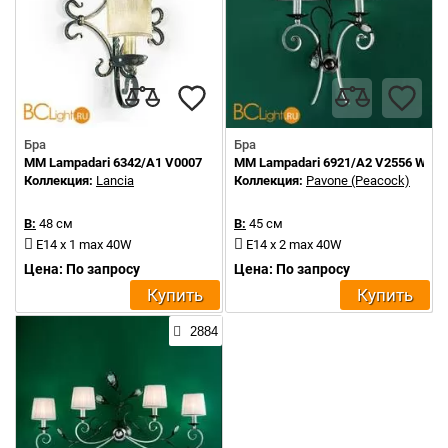
Бра
Бра
MM Lampadari 6342/A1 V0007
MM Lampadari 6921/A2 V2556 With 
Коллекция:
Lancia
Коллекция:
Pavone (Peacock)
В:
48 см
В:
45 см
E14 x 1 max 40W
E14 x 2 max 40W
Цена: По запросу
Цена: По запросу
Купить
Купить
2884