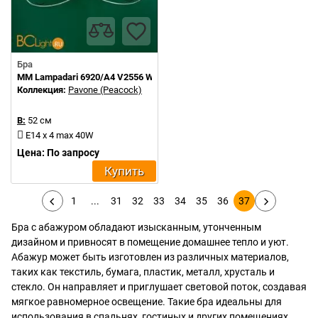
Бра
MM Lampadari 6920/A4 V2556 With White Organza
Коллекция:
Pavone (Peacock)
В:
52 см
E14 x 4 max 40W
Цена: По запросу
Купить
1
...
31
32
33
34
35
36
37
Бра с абажуром обладают изысканным, утонченным
дизайном и привносят в помещение домашнее тепло и уют.
Абажур может быть изготовлен из различных материалов,
таких как текстиль, бумага, пластик, металл, хрусталь и
стекло. Он направляет и приглушает световой поток, создавая
мягкое равномерное освещение. Такие бра идеальны для
использования в спальнях, гостиных и других помещениях,