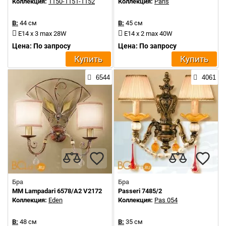
Коллекция:
1150-1151-1152
Коллекция:
Paris
В:
44 см
В:
45 см
E14 x 3 max 28W
E14 х 2 max 40W
Цена: По запросу
Цена: По запросу
Купить
Купить
6544
4061
Бра
Бра
MM Lampadari 6578/A2 V2172
Passeri 7485/2
Коллекция:
Eden
Коллекция:
Pas 054
В:
48 см
В:
35 см