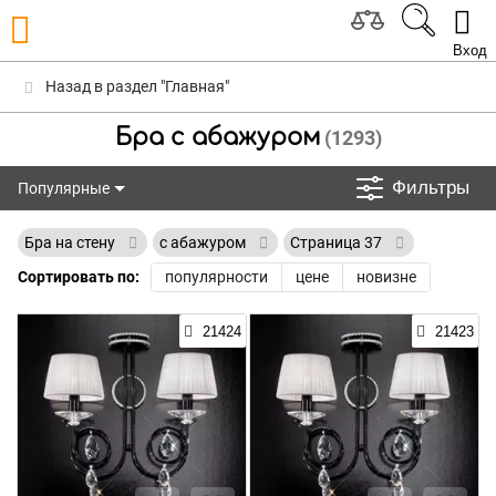
Вход
Назад в раздел "Главная"
Бра с абажуром
(1293)
Фильтры
Популярные
Популярные
Бра на стену
с абажуром
Страница 37
Сортировать по:
популярности
цене
новизне
21424
21423