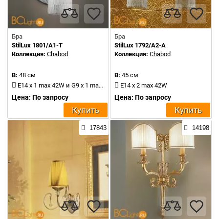
Бра
Бра
StilLux 1801/A1-T
StilLux 1792/A2-A
Коллекция:
Chabod
Коллекция:
Chabod
В:
48 см
В:
45 см
E14 x 1 max 42W и G9 x 1 max 18W
E14 x 2 max 42W
Цена: По запросу
Цена: По запросу
Купить
Купить
17843
14198