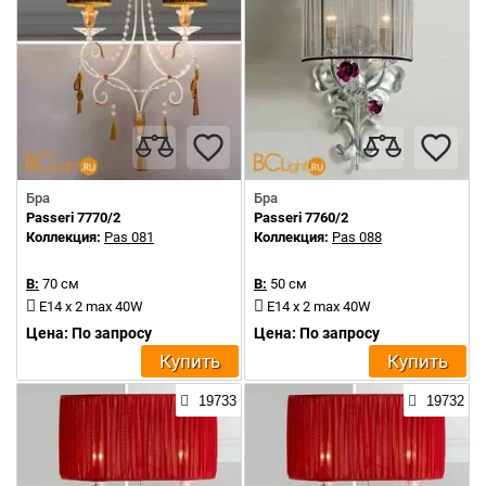
Бра
Бра
Passeri 7770/2
Passeri 7760/2
Коллекция:
Pas 081
Коллекция:
Pas 088
В:
70 см
В:
50 см
E14 x 2 max 40W
E14 x 2 max 40W
Цена: По запросу
Цена: По запросу
Купить
Купить
19733
19732