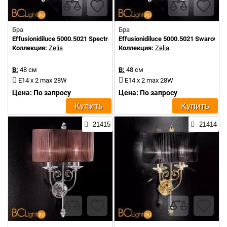
Бра
Бра
Effusionidiluce 5000.5021 Spectra Crystals
Effusionidiluce 5000.5021 Swarowsk
Коллекция:
Zelia
Коллекция:
Zelia
В:
48 см
В:
48 см
E14 x 2 max 28W
E14 x 2 max 28W
Цена: По запросу
Цена: По запросу
Купить
Купить
21415
21414