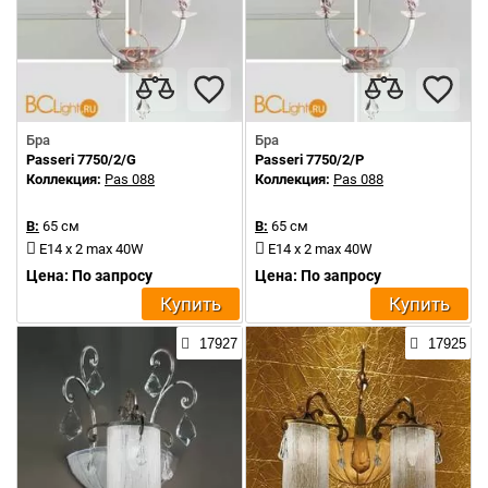
Бра
Бра
Passeri 7750/2/G
Passeri 7750/2/P
Коллекция:
Pas 088
Коллекция:
Pas 088
В:
65 см
В:
65 см
E14 x 2 max 40W
E14 x 2 max 40W
Цена: По запросу
Цена: По запросу
Купить
Купить
17927
17925