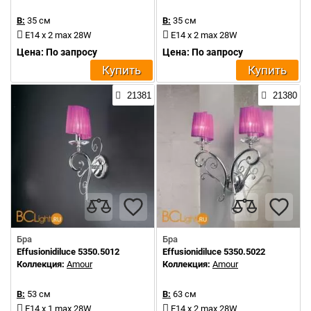
В:
35 см
В:
35 см
E14 x 2 max 28W
E14 x 2 max 28W
Цена: По запросу
Цена: По запросу
Купить
Купить
21381
21380
Бра
Бра
Effusionidiluce 5350.5012
Effusionidiluce 5350.5022
Коллекция:
Amour
Коллекция:
Amour
В:
53 см
В:
63 см
E14 x 1 max 28W
E14 x 2 max 28W