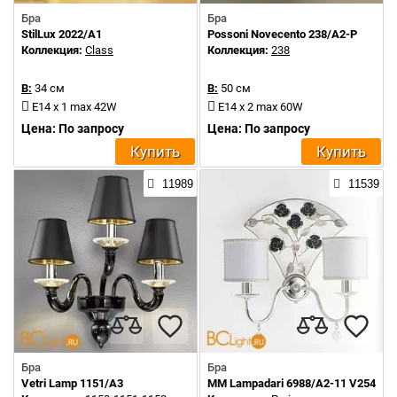
Бра
Бра
StilLux 2022/A1
Possoni Novecento 238/A2-P
Коллекция:
Class
Коллекция:
238
В:
34 см
В:
50 см
E14 x 1 max 42W
E14 x 2 max 60W
Цена: По запросу
Цена: По запросу
Купить
Купить
11989
11539
Бра
Бра
Vetri Lamp 1151/A3
MM Lampadari 6988/A2-11 V2544 Pa