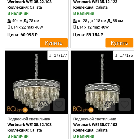
Wertmark WE135.22.103
Wertmark WE135.12.123
Коллекция:
Calista
Коллекция:
Calista
В наличии
В наличии
В:
40 см
Д:
78 см
В:
от 28 до 118 см
Д:
88 см
E14 x 22 max 40W
E14 x 12 max 40W
Цена: 60 995 Р.
Цена: 59 154 Р.
Купить
Купить
177177
177176
Подвесной светильник
Подвесной светильник
Wertmark WE135.12.103
Wertmark WE135.07.103
Коллекция:
Calista
Коллекция:
Calista
В наличии
В наличии