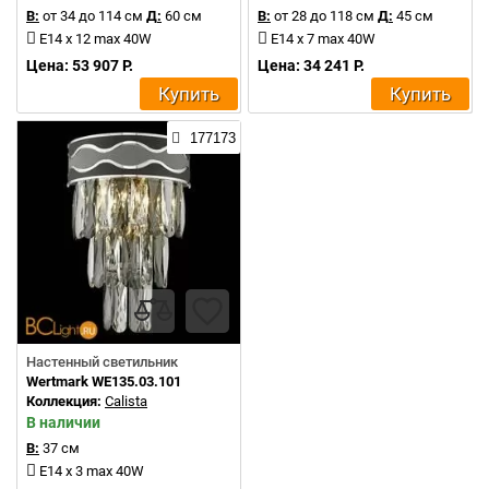
В:
от 34 до 114 см
Д:
60 см
В:
от 28 до 118 см
Д:
45 см
E14 x 12 max 40W
E14 x 7 max 40W
Цена: 53 907 Р.
Цена: 34 241 Р.
Купить
Купить
177173
Настенный светильник
Wertmark WE135.03.101
Коллекция:
Calista
В наличии
В:
37 см
E14 x 3 max 40W