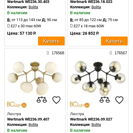
Wertmark WE236.30.403
Wertmark WE236.18.023
Коллекция:
Bolita
Коллекция:
Bolita
В наличии
В наличии
В:
от 113 до 143 см
Д:
90 см
В:
от 85 до 122 см
Д:
75 см
E27 x 30 max 60W
E27 x 18 max 60W
Цена: 57 130 Р.
Цена: 26 852 Р.
Купить
Купить
176568
176567
Люстра
Люстра
Wertmark WE236.09.407
Wertmark WE236.09.027
Коллекция:
Bolita
Коллекция:
Bolita
В наличии
В наличии