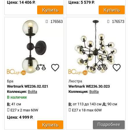
Цена: 14 406 Р.
Цена: 5 579 Р.
Купить
Купить
176563
176573
Бра
Люстра
Wertmark WE236.02.021
Wertmark WE236.30.023
Коллекция:
Bolita
Коллекция:
Bolita
В наличии
В:
41 см
В:
от 113 до 143 см
Д:
90 см
E27 x 2 max 60W
E27 x 18 max 60W
Цена: 4 999 Р.
Купить
Подробнее