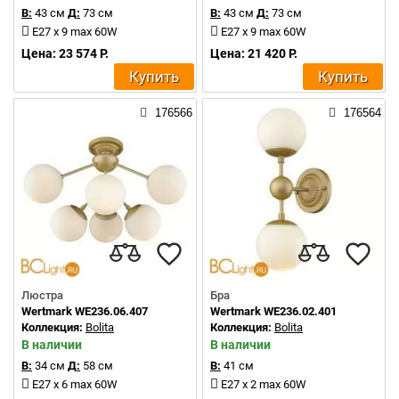
В:
43 см
Д:
73 см
В:
43 см
Д:
73 см
E27 x 9 max 60W
E27 x 9 max 60W
Цена: 23 574 Р.
Цена: 21 420 Р.
Купить
Купить
176566
176564
Люстра
Бра
Wertmark WE236.06.407
Wertmark WE236.02.401
Коллекция:
Bolita
Коллекция:
Bolita
В наличии
В наличии
В:
34 см
Д:
58 см
В:
41 см
E27 x 6 max 60W
E27 x 2 max 60W