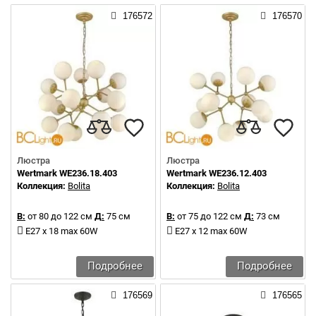
176572
176570
Люстра
Люстра
Wertmark WE236.18.403
Wertmark WE236.12.403
Коллекция:
Bolita
Коллекция:
Bolita
В:
от 80 до 122 см
Д:
75 см
В:
от 75 до 122 см
Д:
73 см
E27 x 18 max 60W
E27 x 12 max 60W
Подробнее
Подробнее
176569
176565