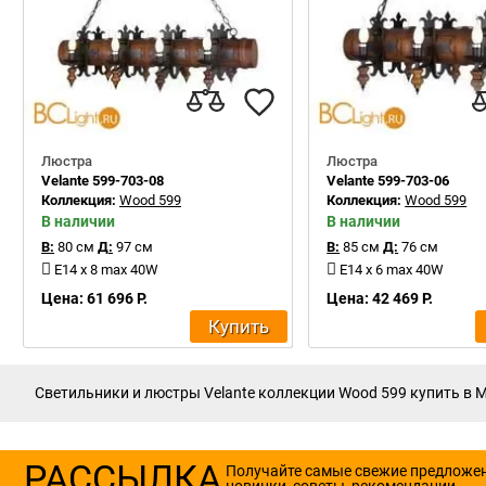
Люстра
Люстра
Velante 599-703-08
Velante 599-703-06
Коллекция:
Wood 599
Коллекция:
Wood 599
В наличии
В наличии
В:
80 см
Д:
97 см
В:
85 см
Д:
76 см
E14 x 8 max 40W
E14 x 6 max 40W
Цена: 61 696 Р.
Цена: 42 469 Р.
Купить
Светильники и люстры Velante коллекции Wood 599 купить в М
РАССЫЛКА
Получайте самые свежие предложе
новинки, советы, рекомендации