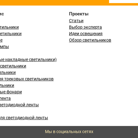
ис
Проекты
Статьи
тильники
Выбор эксперта
ветильники
Идеи освещения
ые
Обзор светильников
ампы
ые накладные светильники)
светильники
ильники
я трековых светильников
льники
вые фонари
лента
ветодиодной ленты
ля светодиодной ленты
Мы в социальных сетях