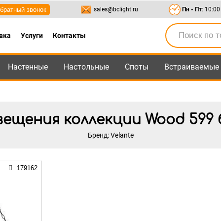
братный звонок
sales@bclight.ru
Пн - Пт
: 10:00
вка
Услуги
Контакты
Настенные
Настольные
Споты
Встраиваемые
-95
,
8-800-550-95-45
sales@bclight.ru
ещения коллекции Wood 599 б
Бренд: Velante
179162