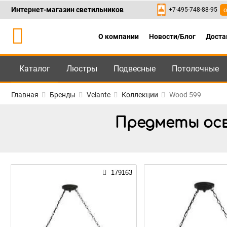
Интернет-магазин светильников
+7-495-748-88-95
о
О компании
Новости/Блог
Доста
Каталог
Люстры
Подвесные
Потолочные
Каталог
+7-495-748-88
Главная
Бренды
Velante
Коллекции
Wood 599
Предметы осв
179163