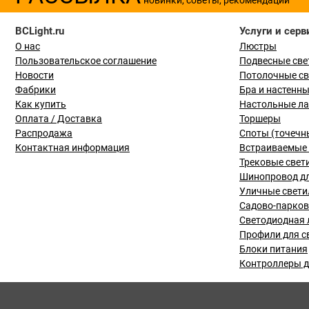
BCLight.ru
Услуги и серв
О нас
Люстры
Пользовательское соглашение
Подвесные све
Новости
Потолочные с
Фабрики
Бра и настенн
Как купить
Настольные л
Оплата / Доставка
Торшеры
Распродажа
Споты (точечн
Контактная информация
Встраиваемые 
Трековые свет
Шинопровод дл
Уличные свети
Садово-парко
Светодиодная 
Профили для с
Блоки питания
Контроллеры д