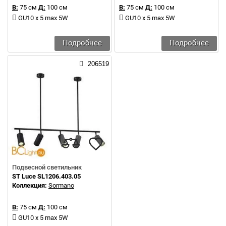
В:
75 см
Д:
100 см
В:
75 см
Д:
100 см
GU10 x 5 max 5W
GU10 x 5 max 5W
Подробнее
Подробнее
206519
Подвесной светильник
ST Luce SL1206.403.05
Коллекция:
Sormano
В:
75 см
Д:
100 см
GU10 x 5 max 5W