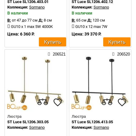
ST Luce SL1206.403.01
ST Luce SL1206.402.12
Коллекция:
Sormano
Коллекция:
Sormano
В наличии
В наличии
В:
от 47 до 77 см
Д:
8 см
В:
65 см
Д:
120 см
GU10 x 1 max 5W 4000K
GU10 x 12 max 7W
Цена: 6 360 Р.
Цена: 39 370 Р.
Купить
Купить
206521
206520
Люстра
Люстра
ST Luce SL1206.303.05
ST Luce SL1206.413.05
Коллекция:
Sormano
Коллекция:
Sormano