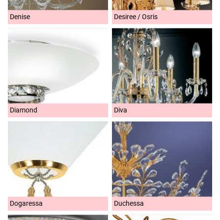
Denise
Desiree / Osris
Diamond
Diva
Dogaressa
Duchessa