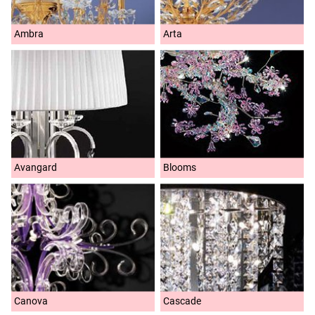
Ambra
Arta
Avangard
Blooms
Canova
Cascade