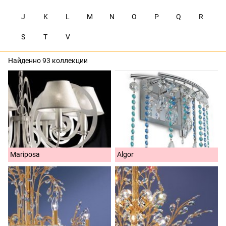
J
K
L
M
N
O
P
Q
R
S
T
V
Найденно 93 коллекции
Mariposa
Algor