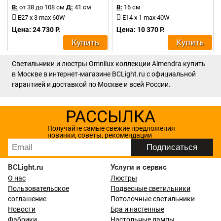
В:
от 38 до 108 см
Д:
41 см
В:
16 см
E27 x 3 max 60W
E14 x 1 max 40W
Цена: 24 730 Р.
Цена: 10 370 Р.
Купить
Купить
Светильники и люстры Omnilux коллекции Almendra купить
в Москве в интернет-магазине BCLight.ru с официальной
гарантией и доставкой по Москве и всей России.
РАССЫЛКА
Получайте самые свежие предложения
новинки, советы, рекомендации
BCLight.ru
Услуги и сервис
О нас
Люстры
Пользовательское
Подвесные светильники
соглашение
Потолочные светильники
Новости
Бра и настенные
Фабрики
Настольные лампы