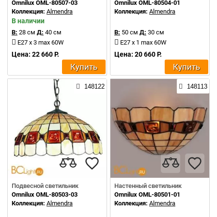
Omnilux OML-80507-03
Omnilux OML-80504-01
Коллекция:
Almendra
Коллекция:
Almendra
В наличии
В:
28 см
Д:
40 см
В:
50 см
Д:
30 см
E27 x 3 max 60W
E27 x 1 max 60W
Цена: 22 660 Р.
Цена: 20 660 Р.
Купить
Купить
148122
148113
Подвесной светильник
Настенный светильник
Omnilux OML-80503-03
Omnilux OML-80501-01
Коллекция:
Almendra
Коллекция:
Almendra