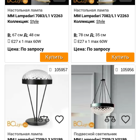
Настольная лампа
Настольная лампа
MM Lampadari 7083/L1 V2263
MM Lampadari 7082/L1 V2263
Коллекция:
Style
Коллекция:
Style
В:
67 см
Д:
48 см
В:
78 см
Д:
35 см
E27 x 1 max 60W
E27 x 1 max 60W
Цена: По запросу
Цена: По запросу
Купить
Купить
105957
105956
Настольная лампа
Подвесной светильник
MM Lampadari 7209/L3 V0199
MM Lampadari 7209/3 V0199