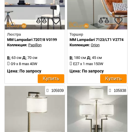
Люстра
Торшер
MM Lampadari 7207/8 V0199
MM Lampadari 7123/LT1 V2774
Коллекция:
Papillon
Коллекция:
Orion
В:
63 см
Д:
70 см
В:
180 см
Д:
45 см
G9 x 8 max 40W
E27 x 1 max 150W
Цена: По запросу
Цена: По запросу
Купить
Купить
105939
105938