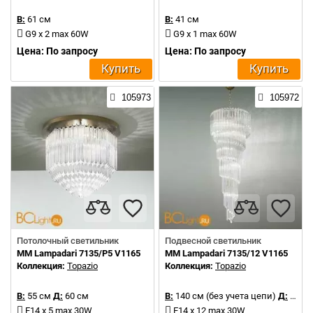
В:
61 см
В:
41 см
G9 x 2 max 60W
G9 x 1 max 60W
Цена: По запросу
Цена: По запросу
Купить
Купить
105973
105972
Потолочный светильник
Подвесной светильник
MM Lampadari 7135/P5 V1165
MM Lampadari 7135/12 V1165
Коллекция:
Topazio
Коллекция:
Topazio
В:
55 см
Д:
60 см
В:
140 см (без учета цепи)
Д:
50 см
E14 x 5 max 30W
E14 x 12 max 30W