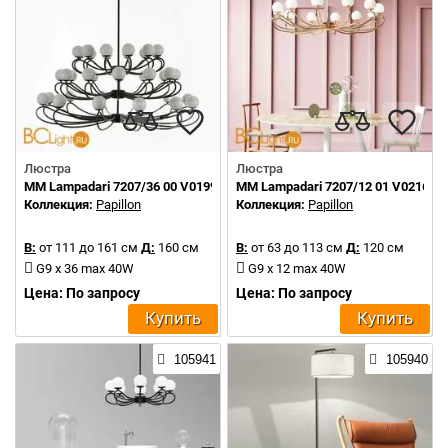
Люстра
Люстра
MM Lampadari 7207/36 00 V0199
MM Lampadari 7207/12 01 V0216
Коллекция:
Papillon
Коллекция:
Papillon
В:
от 111 до 161 см
Д:
160 см
В:
от 63 до 113 см
Д:
120 см
G9 x 36 max 40W
G9 x 12 max 40W
Цена: По запросу
Цена: По запросу
Купить
Купить
105941
105940