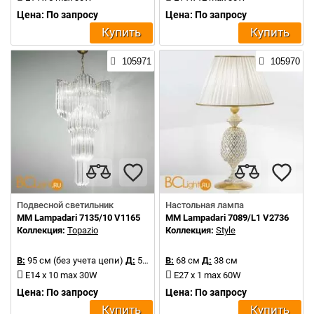
Цена: По запросу
Цена: По запросу
Купить
Купить
105971
105970
Подвесной светильник
Настольная лампа
MM Lampadari 7135/10 V1165
MM Lampadari 7089/L1 V2736
Коллекция:
Topazio
Коллекция:
Style
В:
95 см (без учета цепи)
Д:
50 см
В:
68 см
Д:
38 см
E14 x 10 max 30W
E27 x 1 max 60W
Цена: По запросу
Цена: По запросу
Купить
Купить