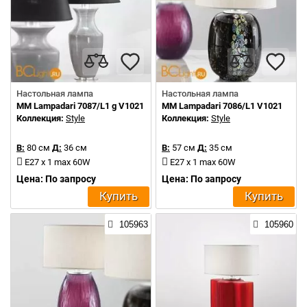
Настольная лампа
Настольная лампа
MM Lampadari 7087/L1 g V1021
MM Lampadari 7086/L1 V1021
Коллекция:
Style
Коллекция:
Style
В:
80 см
Д:
36 см
В:
57 см
Д:
35 см
E27 x 1 max 60W
E27 x 1 max 60W
Цена: По запросу
Цена: По запросу
Купить
Купить
105963
105960