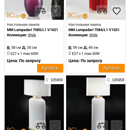
Настольная лампа
Настольная лампа
MM Lampadari 7085/L1 V1021
MM Lampadari 7084/L1 V1021
Коллекция:
Style
Коллекция:
Style
В:
58 см
Д:
35 см
В:
59 см
Д:
45 см
E27 x 1 max 60W
E27 x 1 max 60W
Цена: По запросу
Цена: По запросу
Купить
Купить
105959
105958