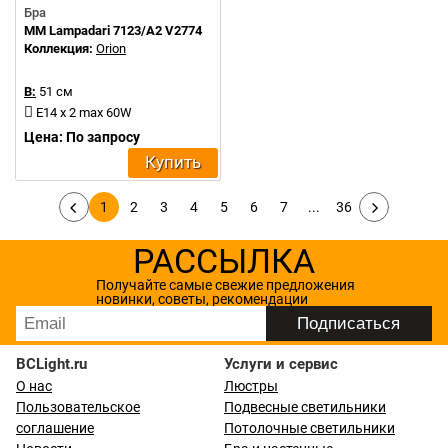
Бра
MM Lampadari 7123/A2 V2774
Коллекция:
Orion
В:
51 см
E14 x 2 max 60W
Цена: По запросу
Купить
1
2
3
4
5
6
7
...
36
РАССЫЛКА
Получайте самые свежие предложения
новинки, советы, рекомендации
BCLight.ru
Услуги и сервис
О нас
Люстры
Пользовательское
Подвесные светильники
соглашение
Потолочные светильники