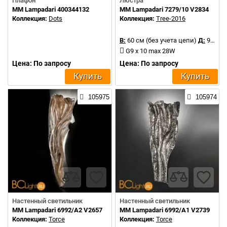
Плафон
Люстра
MM Lampadari 400344132
MM Lampadari 7279/10 V2834
Коллекция:
Dots
Коллекция:
Tree-2016
В:
60 см (без учета цепи)
Д:
95 см
G9 x 10 max 28W
Цена: По запросу
Цена: По запросу
Купить
Купить
105975
105974
Настенный светильник
Настенный светильник
MM Lampadari 6992/A2 V2657
MM Lampadari 6992/A1 V2739
Коллекция:
Torce
Коллекция:
Torce