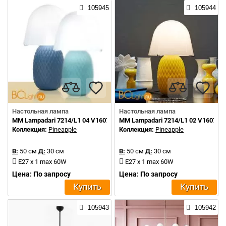
105945
105944
Настольная лампа
Настольная лампа
MM Lampadari 7214/L1 04 V1607
MM Lampadari 7214/L1 02 V1607
Коллекция:
Pineapple
Коллекция:
Pineapple
В:
50 см
Д:
30 см
В:
50 см
Д:
30 см
E27 x 1 max 60W
E27 x 1 max 60W
Цена: По запросу
Цена: По запросу
Купить
Купить
105943
105942