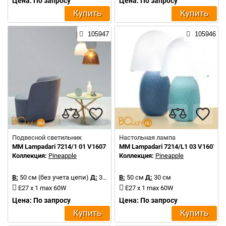
Цена: По запросу
Цена: По запросу
Купить
Купить
105947
105946
Подвесной светильник
Настольная лампа
MM Lampadari 7214/1 01 V1607
MM Lampadari 7214/L1 03 V1607
Коллекция:
Pineapple
Коллекция:
Pineapple
В:
50 см (без учета цепи)
Д:
30 см
В:
50 см
Д:
30 см
E27 x 1 max 60W
E27 x 1 max 60W
Цена: По запросу
Цена: По запросу
Купить
Купить