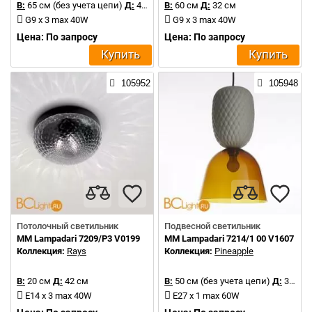
В:
65 см (без учета цепи)
Д:
42 см
В:
60 см
Д:
32 см
G9 x 3 max 40W
G9 x 3 max 40W
Цена: По запросу
Цена: По запросу
Купить
Купить
105952
105948
Потолочный светильник
Подвесной светильник
MM Lampadari 7209/P3 V0199
MM Lampadari 7214/1 00 V1607
Коллекция:
Rays
Коллекция:
Pineapple
В:
20 см
Д:
42 см
В:
50 см (без учета цепи)
Д:
30 см
E14 x 3 max 40W
E27 x 1 max 60W