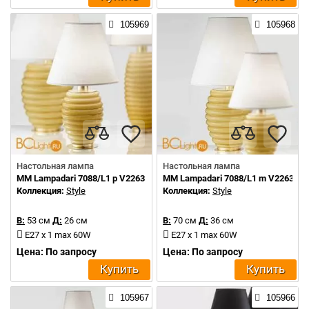
105969
105968
Настольная лампа
Настольная лампа
MM Lampadari 7088/L1 p V2263
MM Lampadari 7088/L1 m V2263
Коллекция:
Style
Коллекция:
Style
В:
53 см
Д:
26 см
В:
70 см
Д:
36 см
E27 x 1 max 60W
E27 x 1 max 60W
Цена: По запросу
Цена: По запросу
Купить
Купить
105967
105966