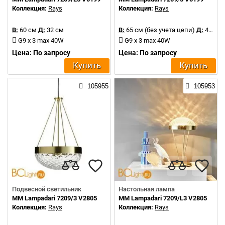
Коллекция:
Rays
Коллекция:
Rays
В:
60 см
Д:
32 см
В:
65 см (без учета цепи)
Д:
42 см
G9 x 3 max 40W
G9 x 3 max 40W
Цена: По запросу
Цена: По запросу
Купить
Купить
105955
105953
Подвесной светильник
Настольная лампа
MM Lampadari 7209/3 V2805
MM Lampadari 7209/L3 V2805
Коллекция:
Rays
Коллекция:
Rays