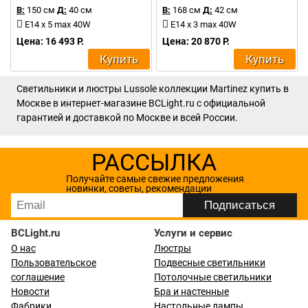
В:
150 см
Д:
40 см
В:
168 см
Д:
42 см
E14 x 5 max 40W
E14 x 3 max 40W
Цена: 16 493 Р.
Цена: 20 870 Р.
Купить
Купить
Светильники и люстры Lussole коллекции Martinez купить в
Москве в интернет-магазине BCLight.ru с официальной
гарантией и доставкой по Москве и всей России.
РАССЫЛКА
Получайте самые свежие предложения
новинки, советы, рекомендации
BCLight.ru
Услуги и сервис
О нас
Люстры
Пользовательское
Подвесные светильники
соглашение
Потолочные светильники
Новости
Бра и настенные
Фабрики
Настольные лампы