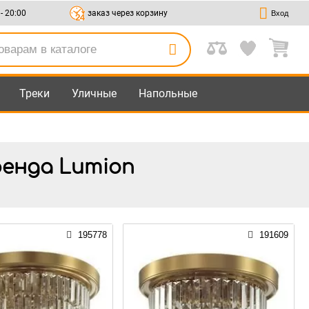
 - 20:00
заказ через корзину
Вход
Треки
Уличные
Напольные
енда Lumion
195778
191609