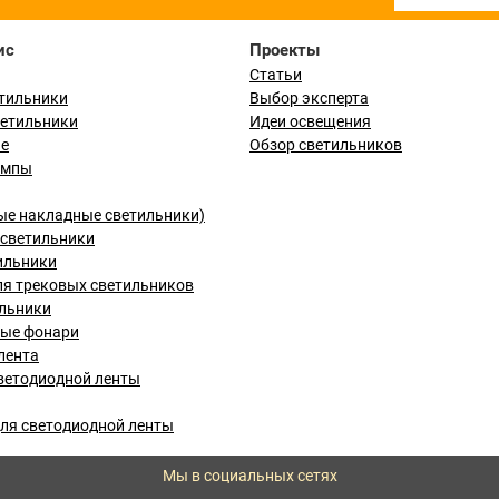
ис
Проекты
Статьи
тильники
Выбор эксперта
ветильники
Идеи освещения
ые
Обзор светильников
ампы
ые накладные светильники)
светильники
ильники
я трековых светильников
льники
вые фонари
лента
ветодиодной ленты
ля светодиодной ленты
Мы в социальных сетях