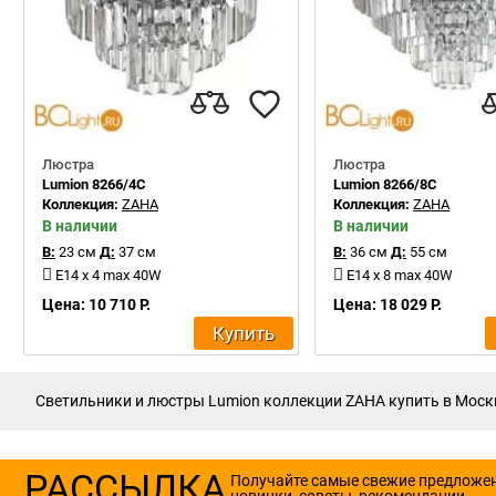
Люстра
Люстра
Lumion 8266/4C
Lumion 8266/8C
Коллекция:
ZAHA
Коллекция:
ZAHA
В наличии
В наличии
В:
23 см
Д:
37 см
В:
36 см
Д:
55 см
E14 x 4 max 40W
E14 x 8 max 40W
Цена: 10 710 Р.
Цена: 18 029 Р.
Купить
Светильники и люстры Lumion коллекции ZAHA купить в Москве
РАССЫЛКА
Получайте самые свежие предложе
новинки, советы, рекомендации