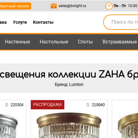
братный звонок
sales@bclight.ru
Пн - Пт
: 10:00
вка
Услуги
Контакты
Настенные
Настольные
Споты
Встраиваемые
-95
,
8-800-550-95-45
sales@bclight.ru
свещения коллекции ZAHA бр
Бренд: Lumion
РАСПРОДАЖА
220304
219940