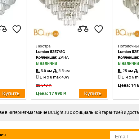
Люстра
Потолочны
Lumion 5257/8C
Lumion 525
Коллекция:
ZAHA
Коллекция
В наличии
В наличии
В:
3.6 см
Д:
5.5 см
В:
28 см
Д:
E14 x 8 max 40W
E14 x 6 
Цена: 14 6
22 549 Р.
Купить
Купить
Цена: 17 990 Р.
 в интернет-магазине BCLight.ru с официальной гарантией и доста
ния