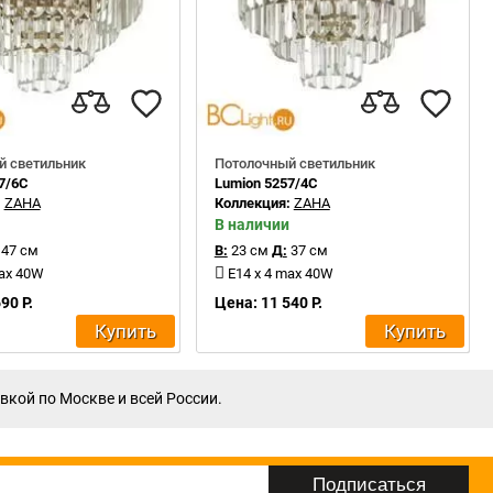
й светильник
Потолочный светильник
7/6C
Lumion 5257/4C
:
ZAHA
Коллекция:
ZAHA
В наличии
47 см
В:
23 см
Д:
37 см
max 40W
E14 x 4 max 40W
90 Р.
Цена: 11 540 Р.
Купить
Купить
вкой по Москве и всей России.