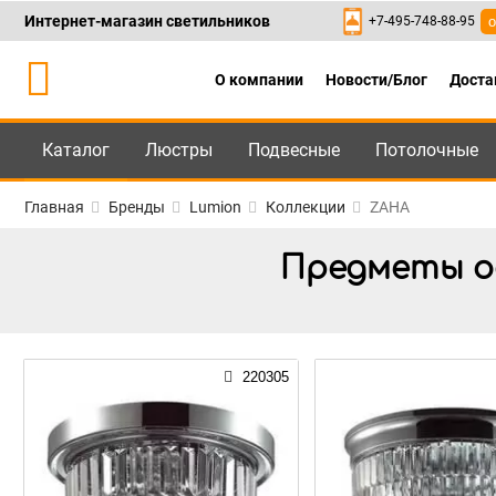
Интернет-магазин светильников
+7-495-748-88-95
о
О компании
Новости/Блог
Доста
Каталог
Люстры
Подвесные
Потолочные
Каталог
+7-495-748-88
Главная
Бренды
Lumion
Коллекции
ZAHA
Предметы о
220305