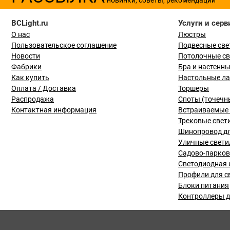
BCLight.ru
Услуги и серв
О нас
Люстры
Пользовательское соглашение
Подвесные све
Новости
Потолочные с
Фабрики
Бра и настенн
Как купить
Настольные л
Оплата / Доставка
Торшеры
Распродажа
Споты (точечн
Контактная информация
Встраиваемые 
Трековые свет
Шинопровод дл
Уличные свети
Садово-парко
Светодиодная 
Профили для с
Блоки питания
Контроллеры д