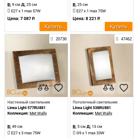
В:
9 см
Д:
25 см
В:
25 см
E27 x 1 max 57W
E27 х 1 max 75W
Цена: 7 087 Р.
Цена: 8 221 Р.
Купить
Купить
20738
47462
Настенный светильник
Потолочный светильник
Linea Light 577RU881
Linea Light 538RU881
Коллекция:
Met Wally
Коллекция:
Met Wally
В:
49 см
В:
5 см
Д:
13 см
E27 х 3 max 75W
G9 x 1 max 33W