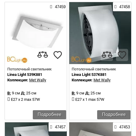
47459
47458
Потолочный светильник
Потолочный светильник
Linea Light 539K881
Linea Light 537K881
Коллекция:
Met Wally
Коллекция:
Met Wally
В:
9 см
Д:
25 см
В:
9 см
Д:
25 см
E27 x 2 max 57W
E27 x 1 max 57W
Подробнее
Подробнее
47457
47453