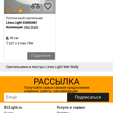
Потолочный светильник
Linea Light 536NS881
Коллекция:
Met Wally
В:
49 см
E27 х 3 max 75W
Подробнее
Светильники и люстры Linea Light Met Wally
РАССЫЛКА
Получайте самые свежие предложения
новинки, советы, рекомендации
BCLight.ru
Услуги и сервис