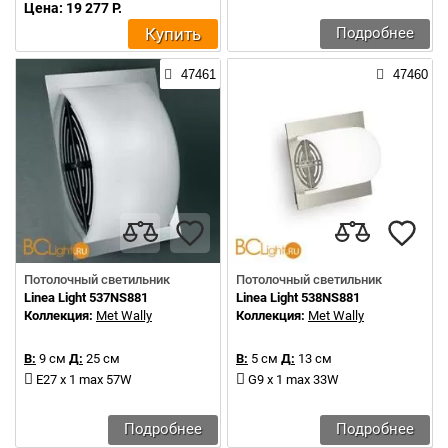
Цена: 19 277 Р.
Купить
Подробнее
47461
47460
Потолочный светильник
Потолочный светильник
Linea Light 537NS881
Linea Light 538NS881
Коллекция:
Met Wally
Коллекция:
Met Wally
В:
9 см
Д:
25 см
В:
5 см
Д:
13 см
E27 x 1 max 57W
G9 x 1 max 33W
Подробнее
Подробнее