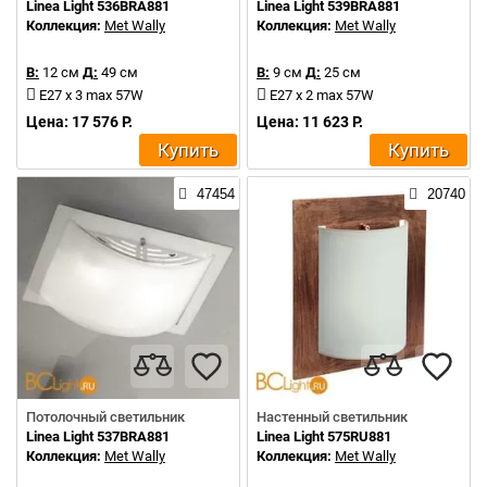
Linea Light 536BRA881
Linea Light 539BRA881
Коллекция:
Met Wally
Коллекция:
Met Wally
В:
12 см
Д:
49 см
В:
9 см
Д:
25 см
E27 x 3 max 57W
E27 x 2 max 57W
Цена: 17 576 Р.
Цена: 11 623 Р.
Купить
Купить
47454
20740
Потолочный светильник
Настенный светильник
Linea Light 537BRA881
Linea Light 575RU881
Коллекция:
Met Wally
Коллекция:
Met Wally