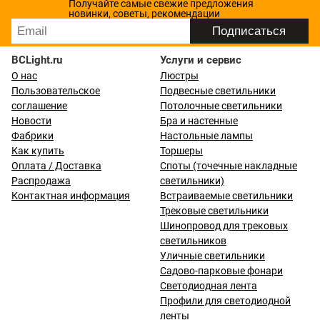
Получайте самые свежие предложения
новинки, советы, рекомендации
BCLight.ru
Услуги и сервис
О нас
Люстры
Пользовательское
Подвесные светильники
соглашение
Потолочные светильники
Новости
Бра и настенные
Фабрики
Настольные лампы
Как купить
Торшеры
Оплата / Доставка
Споты (точечные накладные
Распродажа
светильники)
Контактная информация
Встраиваемые светильники
Трековые светильники
Шинопровод для трековых
светильников
Уличные светильники
Садово-парковые фонари
Светодиодная лента
Профили для светодиодной
ленты