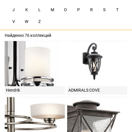
J
K
L
M
O
P
R
S
T
V
W
Z
Найденно 76 коллекций
Hendrik
ADMIRALS COVE