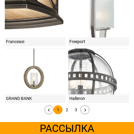
Franceasi
Freeport
GRAND BANK
Halleron
1
2
3
РАССЫЛКА