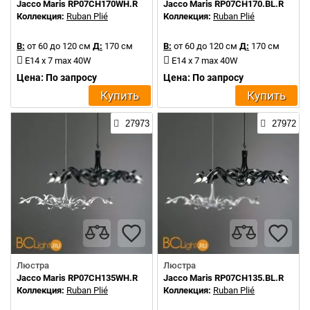
Jacco Maris RP07CH170WH.R
Jacco Maris RP07CH170.BL.R
Коллекция:
Ruban Plié
Коллекция:
Ruban Plié
В:
от 60 до 120 см
Д:
170 см
В:
от 60 до 120 см
Д:
170 см
E14 x 7 max 40W
E14 x 7 max 40W
Цена: По запросу
Цена: По запросу
Купить
Купить
27973
27972
Люстра
Люстра
Jacco Maris RP07CH135WH.R
Jacco Maris RP07CH135.BL.R
Коллекция:
Ruban Plié
Коллекция:
Ruban Plié