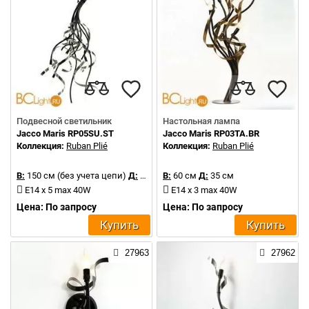
Подвесной светильник
Настольная лампа
Jacco Maris RP05SU.ST
Jacco Maris RP03TA.BR
Коллекция:
Ruban Plié
Коллекция:
Ruban Plié
В:
150 см (без учета цепи)
Д:
60 см
В:
60 см
Д:
35 см
E14 x 5 max 40W
E14 x 3 max 40W
Цена: По запросу
Цена: По запросу
Купить
Купить
27963
27962