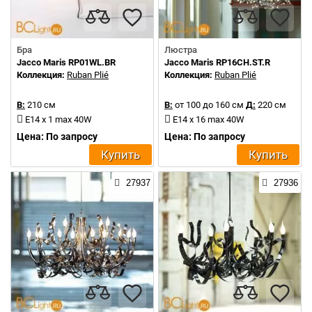
Бра
Люстра
Jacco Maris RP01WL.BR
Jacco Maris RP16CH.ST.R
Коллекция:
Ruban Plié
Коллекция:
Ruban Plié
В:
210 см
В:
от 100 до 160 см
Д:
220 см
E14 x 1 max 40W
E14 x 16 max 40W
Цена: По запросу
Цена: По запросу
Купить
Купить
27937
27936