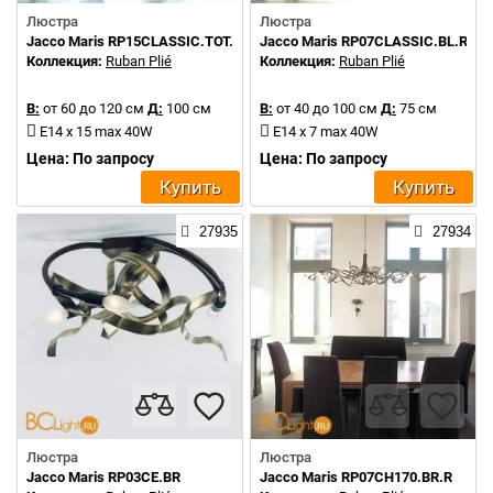
Люстра
Люстра
Jacco Maris RP15CLASSIC.TOT.HG.R
Jacco Maris RP07CLASSIC.BL.R
Коллекция:
Ruban Plié
Коллекция:
Ruban Plié
В:
от 60 до 120 см
Д:
100 см
В:
от 40 до 100 см
Д:
75 см
E14 x 15 max 40W
E14 x 7 max 40W
Цена: По запросу
Цена: По запросу
Купить
Купить
27935
27934
Люстра
Люстра
Jacco Maris RP03CE.BR
Jacco Maris RP07CH170.BR.R