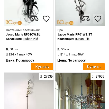
Настенный светильник
Бра
Jacco Maris RP01CW.BL
Jacco Maris RP01WS.ST
Коллекция:
Ruban Plié
Коллекция:
Ruban Plié
В:
50 см
В:
50 см
E14 x 1 max 40W
E14 x 1 max 40W
Цена: По запросу
Цена: По запросу
Купить
Купить
27939
27938