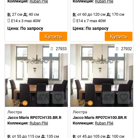
Коллекция:
Ruban Plié
Коллекция:
Ruban Plié
В:
27 см
Д:
40 см
В:
от 60 до 120 см
Д:
170 см
E14 x 3 max 40W
E14 x 7 max 40W
Цена: По запросу
Цена: По запросу
Купить
Купить
27933
27932
Люстра
Люстра
Jacco Maris RP07CH135.BR.R
Jacco Maris RP07CH100.BR.R
Коллекция:
Ruban Plié
Коллекция:
Ruban Plié
В:
от 55 до 115 см
Д:
135 см
В:
от 45 до 105 см
Д:
100 см