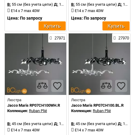
В:
55 см (без учета цепи)
Д:
135 см
В:
55 см (без учета цепи)
Д:
135 см
E14 x 7 max 40W
E14 x 7 max 40W
Цена: По запросу
Цена: По запросу
Купить
Купить
27971
27970
Люстра
Люстра
Jacco Maris RP07CH100WH.R
Jacco Maris RP07CH100.BL.R
Коллекция:
Ruban Plié
Коллекция:
Ruban Plié
В:
45 см (без учета цепи)
Д:
100 см
В:
45 см (без учета цепи)
Д:
100 см
E14 x 7 max 40W
E14 x 7 max 40W