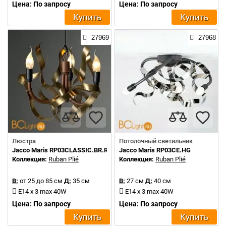
Цена: По запросу
Цена: По запросу
Купить
Купить
27969
27968
Люстра
Потолочный светильник
Jacco Maris RP03CLASSIC.BR.R
Jacco Maris RP03CE.HG
Коллекция:
Ruban Plié
Коллекция:
Ruban Plié
В:
от 25 до 85 см
Д:
35 см
В:
27 см
Д:
40 см
E14 x 3 max 40W
E14 x 3 max 40W
Цена: По запросу
Цена: По запросу
Купить
Купить