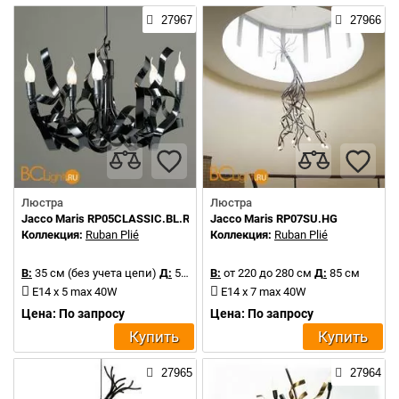
27967
27966
Люстра
Люстра
Jacco Maris RP05CLASSIC.BL.R
Jacco Maris RP07SU.HG
Коллекция:
Ruban Plié
Коллекция:
Ruban Plié
В:
35 см (без учета цепи)
Д:
50 см
В:
от 220 до 280 см
Д:
85 см
E14 x 5 max 40W
E14 x 7 max 40W
Цена: По запросу
Цена: По запросу
Купить
Купить
27965
27964