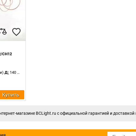
2/CH12
и)
Д:
140 см
Купить
тернет-магазине BCLight.ru с официальной гарантией и доставкой 
ния