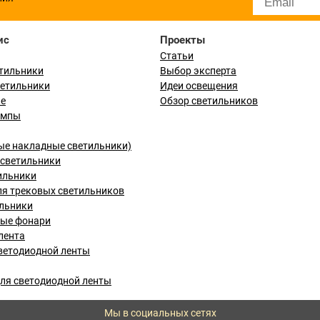
ис
Проекты
Статьи
тильники
Выбор эксперта
ветильники
Идеи освещения
ые
Обзор светильников
ампы
ые накладные светильники)
светильники
ильники
я трековых светильников
льники
вые фонари
лента
ветодиодной ленты
ля светодиодной ленты
Мы в социальных сетях