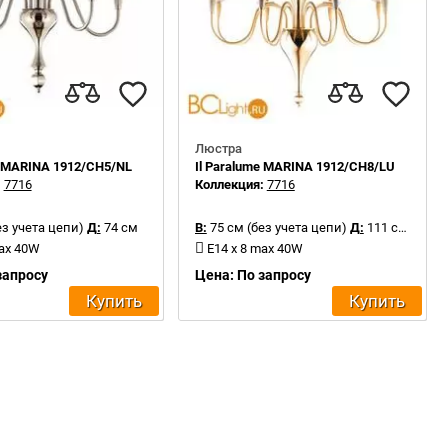
Люстра
e MARINA 1912/CH5/NL
Il Paralume MARINA 1912/CH8/LU
:
7716
Коллекция:
7716
ез учета цепи)
Д:
74 см
В:
75 см (без учета цепи)
Д:
111 см
max 40W
E14 x 8 max 40W
запросу
Цена: По запросу
Купить
Купить