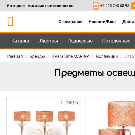
Интернет-магазин светильников
+7-495-748-88-95
о
О компании
Новости/Блог
Доста
Каталог
Люстры
Подвесные
Потолочные
Каталог
+7-495-748-88
Главная
Бренды
Il Paralume MARINA
Коллекции
7716
Предметы освещен
118427