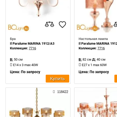
Бра
Настольная лампа
Il Paralume MARINA 1912/A3
Il Paralume MARINA 191
Коллекция:
7716
Коллекция:
7716
В:
50 см
В:
82 см
Д:
40 см
E14 x 3 max 40W
E27 x 1 max 60W
Цена: По запросу
Цена: По запросу
Купить
118422