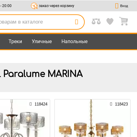
 - 20:00
заказ через корзину
Вход
Треки
Уличные
Напольные
l Paralume MARINA
118424
118423