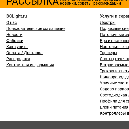
РАССЫЛКА
новинки, советы, рекомендации
BCLight.ru
Услуги и серв
О нас
Люстры
Пользовательское соглашение
Подвесные све
Новости
Потолочные с
Фабрики
Бра и настенн
Как купить
Настольные л
Оплата / Доставка
Торшеры
Распродажа
Споты (точечн
Контактная информация
Встраиваемые 
Трековые свет
Шинопровод дл
Уличные свети
Садово-парко
Светодиодная 
Профили для с
Блоки питания
Контроллеры д