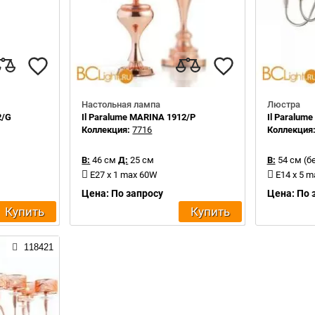
Настольная лампа
Люстра
2/G
Il Paralume MARINA 1912/P
Il Paralum
Коллекция:
7716
Коллекция
В:
46 см
Д:
25 см
В:
54 см (б
E27 x 1 max 60W
E14 x 5 
Цена: По запросу
Цена: По 
Купить
Купить
118421