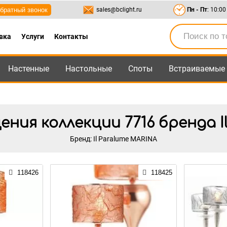
братный звонок
sales@bclight.ru
Пн - Пт
: 10:00
вка
Услуги
Контакты
Настенные
Настольные
Споты
Встраиваемые
-95
,
8-800-550-95-45
sales@bclight.ru
ия коллекции 7716 бренда I
Бренд: Il Paralume MARINA
118426
118425