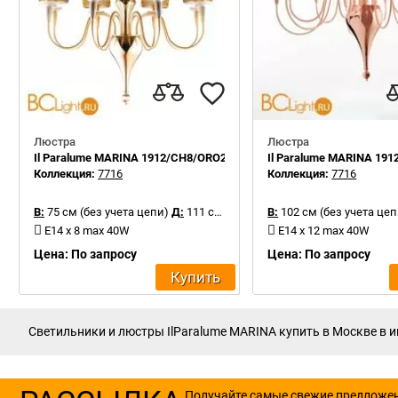
Люстра
Люстра
Il Paralume MARINA 1912/CH8/ORO24K
Il Paralume MARINA 191
Коллекция:
7716
Коллекция:
7716
В:
75 см (без учета цепи)
Д:
111 см
В:
102 см (без учета цеп
E14 x 8 max 40W
E14 x 12 max 40W
Цена: По запросу
Цена: По запросу
Купить
Светильники и люстры IlParalume MARINA купить в Москве в ин
Получайте самые свежие предложе