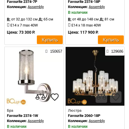
Favourite 2374-7P
Favourite 2374-18P
Коллекция:
Assembly
Коллекция:
Assembly
В наличии
В:
от 32 до 132 см
Д:
65 см
В:
от 48 до 148 см
Д:
81 см
E14 x 7 max 40W
E14 x 18 max 40W
Цена: 73 300 Р.
Цена: 117 900 Р.
Купить
Купить
150657
129686
Бра
Люстра
Favourite 2374-1W
Favourite 2060-18P
Коллекция:
Assembly
Коллекция:
Assembly
В наличии
В наличии