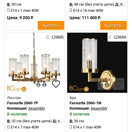
В:
30 см
В:
48 см (без учета цепи)
Д:
81 см
E14 x 1 max 40W
E14 x 18 max 40W
Цена: 9 200 Р.
Цена: 111 400 Р.
Купить
Купить
129685
129684
Люстра
Бра
Favourite 2060-7P
Favourite 2060-1W
Коллекция:
Assembly
Коллекция:
Assembly
В наличии
В наличии
В:
32 см (без учета цепи)
Д:
65 см
В:
30 см
E14 x 7 max 40W
E14 x 1 max 40W